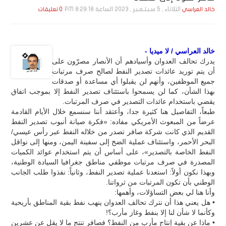
الثلاثاء , 5 سـبـتـمـبـر , 2023 الساعة 8:29:18 PM
خالد العراسي
0 تعليقات
خالد العراسي / لا ميديا -
يدرك تحالف العدوان وأسيادهم أن الأنصار مصرّون على
أن يتم توريد عائدات تصدير النفط لصالح صرف مرتبات
جميع الموظفين، وأنهم لن يقبلوا أي مساعدة أو صدقات
بهذا الشأن، كما لن يسمحوا باستئناف تصدير النفط إلا بموجب اتفاق
يقضي باستخدام عائدات التصدير في صرف المرتبات.
طبعاً، التفاصيل هنا كثيرة جدا، وأعتقد أننا سنسمع خلال الأيام القادمة
عرضاً من المبعوث الأمريكي مفاده: «فكرة صيانة أنبوب تصدير النفط
القديم الذي كانت شركة صافر تصدر من خلاله النفط عبر رأس عيسي/
البحر الأحمر، واستئناف عملية الضخ إلى سفينة اليمن، ومنها إلى نواقل
النفط الخاصة بالتصدير»، على أساس أن يتم استخدام عوائد الكميات
المصدرة في صرف مرتبات موظفي مناطق جغرافيا السيادة الوطنية،
وبهذا نكون أولاً: استعدنا عملية تصدير النفط، وثانياً: نفذوا طلب الجانب
الوطني بأن تكون المرتبات من ثرواتنا.
وأنا هنا لي بعض التساؤلات، وأهمها:
• هل يعني هذا أن نترك تحالف العدوان ينهب نفط بقية المناطق بأريحية
وكأنما لا شأن لنا إلا بنفط وغاز مأرب؟!
• ماذا عن بقية إنتاج مأرب من النفط؟ فصافر تنتج ما لا يقل عن عشرين