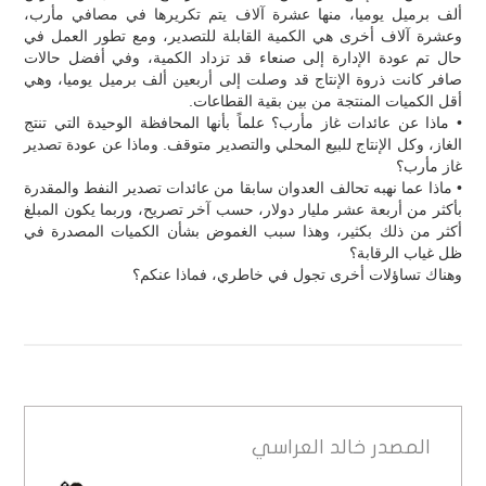
ألف برميل يوميا، منها عشرة آلاف يتم تكريرها في مصافي مأرب،
وعشرة آلاف أخرى هي الكمية القابلة للتصدير، ومع تطور العمل في
حال تم عودة الإدارة إلى صنعاء قد تزداد الكمية، وفي أفضل حالات
صافر كانت ذروة الإنتاج قد وصلت إلى أربعين ألف برميل يوميا، وهي
أقل الكميات المنتجة من بين بقية القطاعات.
• ماذا عن عائدات غاز مأرب؟ علماً بأنها المحافظة الوحيدة التي تنتج
الغاز، وكل الإنتاج للبيع المحلي والتصدير متوقف. وماذا عن عودة تصدير
غاز مأرب؟
• ماذا عما نهبه تحالف العدوان سابقا من عائدات تصدير النفط والمقدرة
بأكثر من أربعة عشر مليار دولار، حسب آخر تصريح، وربما يكون المبلغ
أكثر من ذلك بكثير، وهذا سبب الغموض بشأن الكميات المصدرة في
ظل غياب الرقابة؟
وهناك تساؤلات أخرى تجول في خاطري، فماذا عنكم؟
المصدر
خالد العراسي