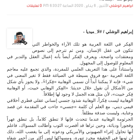
الأثنين , 6 يـنـاير , 2020 الساعة 6:33:27 PM
ابراهيم الوشلي
0 تعليقات
إبراهيم الوشلي / #لا_ميديا -
الفِكر في اللغة العربية هو تلك الآراء والخواطر التي
تتكون في عقل الإنسان، ومن ثم تترجم إلى نصوص
ومعتقدات واضحة، ويعرف الِفكر أيضاً بأنه إعمال العقل والتدبر في
المعلوم للوصول إلى المجهول.
واستناداً على هذا التعريف العلمي للمفردة، والذي تجمع عليه معاجم
اللغة العربية -مع فروق بسيطة في الصياغة فقط لا تغير المعنى في
شيء- فإنه لا يمكننا أبداً أن نسمي الوهابية «فِكرا»ً، ولا يجوز بأي شكل
من الأشكال أن نقول خلال حديثنا: «الفِكر الوهابي خبيث، أو الوهابية
فِكر خبيث»، لأن مثل هذه الجمل لا وجود لها إطلاقاً.
الوهابية ليست فِكراً، الوهابية شذوذ جنسي إنساني عقلي فطري أخلاقي
قيمي ديني، مع العلم أن كلمة «جنسي» جاءت في المقدمة عن قصد
وعناية، وليست صدفة مطلقاً.
الجرثومة الوهابية عندما تتحدث فإنها لا تنطق كلاماً، بل تنطق عهراً
وفجوراً ودياثة، وحين تراها قد أقصرت الثوب وأطالت المسواك، فاعلم
أنها تحاول إغراء الصهيوني والأمريكي ودعوته إلى ما يغضب الله، ذلك
أن ثوبها في الحقيقة مجرد تنورة، ومسواكها ليس أكثر من أحمر شفاه