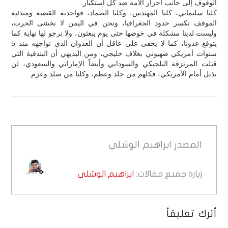
الوقوف إلى جانب أحرار الأمة ضد كل استكبار.
كلنا سليماني، كلنا المهندس، وكلنا الصماد، فواحدية القضية ومبدئية
الموقف تكسر حدود الجغرافيا، ونحن في اليمن لا نخشى الحرب،
وليست لدينا مشكلة في خوضها حتى يوم يبعثون، ولا نرجو لها نهاية كما
يتوقع عدونا، كما لا يخفى على عاقل أن العدوان الذي نواجهه منذ 5
سنوات أمريكي صهيوني بغلاف خليجي، ومن البديهي أن البندقية التي
قتلت المرتزقة البلجيكي والسوداني وأيضاً الإماراتي والسعودي، لن
تذبل أمام الأمريكي، فكلهم من جلد وعظم، وكلنا من صلد وعزم.
المصدر
ابراهيم الوشلي
زيارة جميع مقالات:
ابراهيم الوشلي
أترك تعليقاً