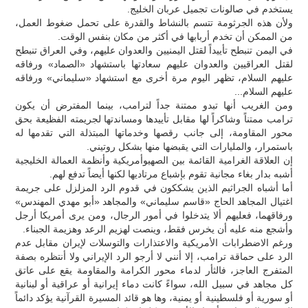
يستخدم في صالونات تجميل عربان الخليج.
ولأن هذه الجرثومة تتسم بالنشاط والقدرة على تحمل ضغوط العمل،
من الممكن أن تخدم أربابها في أكثر من مكان بنفس الوقت.
في اليمن تنبطح تأييداً لقتل اليمنيين والعدوان عليهم، وفي العراق تنبطح
لقتل العراقيين والعدوان عليهم سعادتها باستشهاد «الصماد» ورفاقه
عليهم السلام، تظهر اليوم مرة أخرى مع استشهاد «سليماني» ورفاقه
عليهم السلام...
ومن الغريب أنها تبدو ممتنة جداً لترامب، بينما المفترض أن يكون
ترامب ممتناً وشاكراً لها مقابل تأييدها ومساندتها لجريمته الفظيعة بحق
محور المقاومة، إلى جانب رقصها وخدماتها المبتذلة التي تقدمها له
باستمرار، والمليارات التي يقبضها منها بشكل روتيني.
إن العلاقة الغرامية القائمة بين الصهيوأمريكية وأنظمة العمالة الخليجية
أشبه بدار بغاء مجانية تقوم بإشباع مرتاديها لكنها أيضاً تدفع لهم.
أما أشباه الجراثيم الذين يشككون في قدوم الرد المزلزل على جريمة
اغتيال المجاهد الحاج «قاسم سليماني» والمجاهد «أبو مهدي المهندس»
ورفاقهما، فعليهم ألا يتدخلوا في أمور الرجال، ومن يرى أمريكا أرجل
وأشجع منه عليه أن يخرس فقط، وينصت لهزيم الرعد وهزيمة الجبناء.
ورغم الاضطرابات الأمريكية والاعتذارات والتوسلات لإيران مقابل عدم
الرد على حماقة ترامب، إلا أنني لا أرجو الرد الإيراني ولا أنتظره بصفة
المتفرج العاجز، فالثأر لدماء محور الكرامة والمقاومة يقع على عاتق
كل مجاهد في سبيل الله، سواءً كانت دماء إيرانية أو عراقية أو لبنانية
أو سورية أو فلسطينية أو يمنية، وها هو قائد المسيرة القرآنية يؤكد دائماً