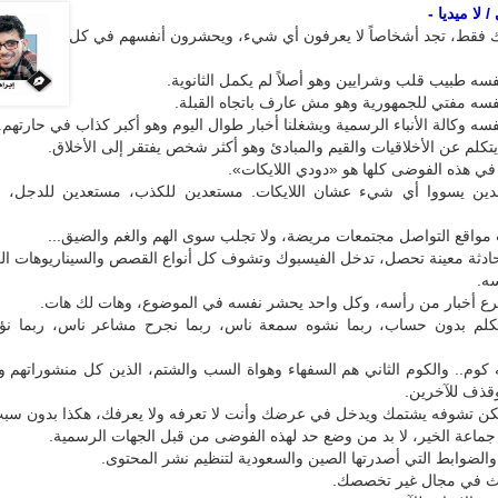
 لا ميديا -
 فقط، تجد أشخاصاً لا يعرفون أي شيء، ويحشرون أنفسهم في كل
سه طبيب قلب وشرايين وهو أصلاً لم يكمل الثانوية.
فسه مفتي للجمهورية وهو مش عارف باتجاه القبلة.
سه وكالة الأنباء الرسمية ويشغلنا أخبار طوال اليوم وهو أكبر كذاب في حارتهم.
كلم عن الأخلاقيات والقيم والمبادئ وهو أكثر شخص يفتقر إلى الأخلاق.
في هذه الفوضى كلها هو «دودي اللايكات».
دين يسووا أي شيء عشان اللايكات. مستعدين للكذب، مستعدين للدجل، 
واقع التواصل مجتمعات مريضة، ولا تجلب سوى الهم والغم والضيق...
 حادثة معينة تحصل، تدخل الفيسبوك وتشوف كل أنواع القصص والسيناريوهات ال
ه.
رع أخبار من رأسه، وكل واحد يحشر نفسه في الموضوع، وهات لك هات.
تكلم بدون حساب، ربما نشوه سمعة ناس، ربما نجرح مشاعر ناس، ربما ن
ه كوم.. والكوم الثاني هم السفهاء وهواة السب والشتم، الذين كل منشوراتهم وت
ذف للآخرين.
مكن تشوفه يشتمك ويدخل في عرضك وأنت لا تعرفه ولا يعرفك، هكذا بدون سب
جماعة الخير، لا بد من وضع حد لهذه الفوضى من قبل الجهات الرسمية.
والضوابط التي أصدرتها الصين والسعودية لتنظيم نشر المحتوى.
يث في مجال غير تخصصك.