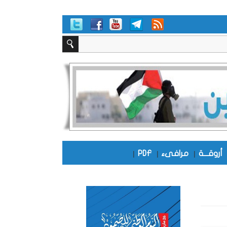
أروقـــة
|
مرافىء
|
PDF
|