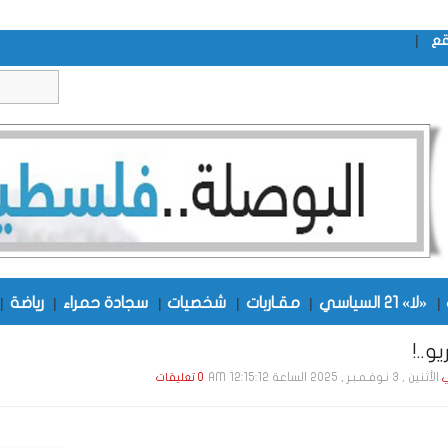
|
قع
|
«لا» 21 السياسي
|
مقـاربات
|
شخصيات
|
سجادة حمراء
|
رياضة
|
و..!
الأثنين , 3 نـوفـمـبـر , 2025 الساعة 12:15:12 AM
ي
0 تعليقات