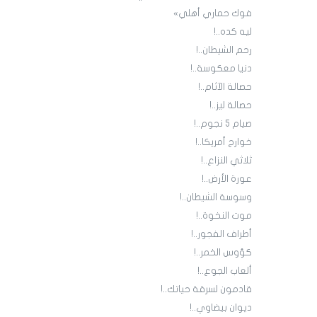
فوك حماري أهلي»
ليه كده..!
رحم الشيطان..!
دنيا معكوسة..!
حصالة الآثام..!
حصالة ليز..!
صيام 5 نجوم..!
خوارج أمريكا..!
ثلاثي النزاع..!
عورة الأرض..!
وسوسة الشيطان..!
موت النخوة..!
أطراف الفجور..!
كؤوس الخمر..!
ألعاب الجوع..!
قادمون لسرقة حياتك..!
ديوان بيضاوي..!