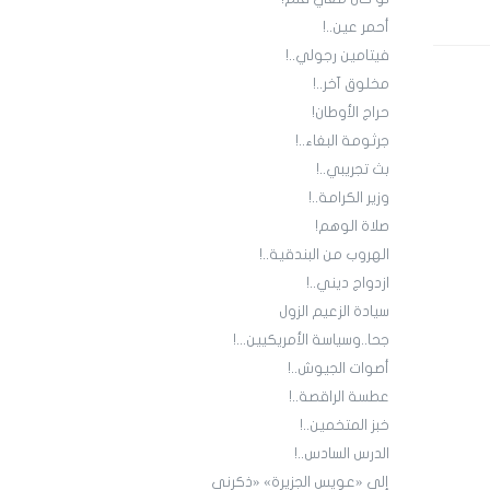
أحمر عين..!
فيتامين رجولي..!
مخلوق آخر..!
حراج الأوطان!
جرثومة البغاء..!
بث تجريبي..!
وزير الكرامة..!
صلاة الوهم!
الهروب من البندقية..!
ازدواج ديني..!
سيادة الزعيم الزول
جحا..وسياسة الأمريكيين...!
أصوات الجيوش..!
عطسة الراقصة..!
خبز المتخمين..!
الدرس السادس..!
إلى «عويس الجزيرة» «ذكرني