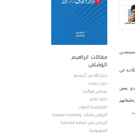
مستعدين
مقالات ابراهيم
الوشلي
كاذبة عن
رحم الله من أخمدها
ذقن حمراء!
ؤذي بعض
عيشي إسرائيل!
حصاد فاسد
عليقاتهم
استراتيجية الموت
ب.
النووي محرّم.. والعلاقة مستمرة
الإرياني في ضيافة الصحافة
الصهيونية