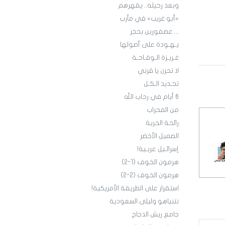
وبعد رحيله.. يقهرهم
«أبو غريب» في مأرب
... عصفورين بحجر
يـهـودة على أصولها
غـريـزة الـوقـاحـة
لا تحزن يا قرني
تحـديد الـكـل
6 أيام في رحاب الله
من المحراب
رائحة الحرية
الصميل الأخضر
إسرائـيل عربـية!
هرمون الخوف (1-2)
هرمون الخوف (2-2)
استقرار على الطريقة الأمريكية!
نتنياهو وليلى السعودية
جامع ريش الدجاج