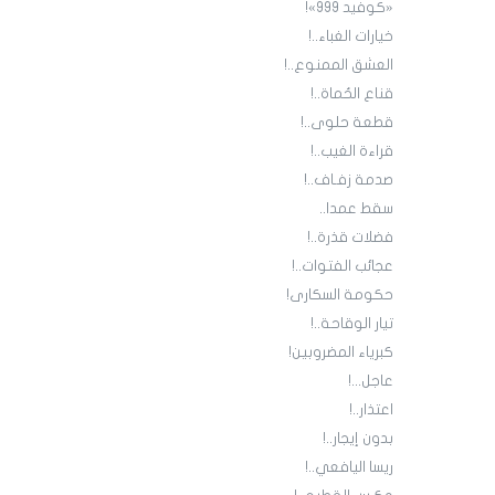
«كوفيد 999»!
خيارات الغباء..!
العشق الممنوع..!
قناع الحُماة..!
قطعة حلوى..!
قراءة الغيب..!
صدمة زفـاف..!
سقط عمدا..
فضلات قذرة..!
عجائب الفتوات..!
حكومة السكارى!
تيار الوقاحة..!
كبرياء المضروبين!
عاجل...!
اعتذار..!
بدون إيجار..!
ريسا اليافعي..!