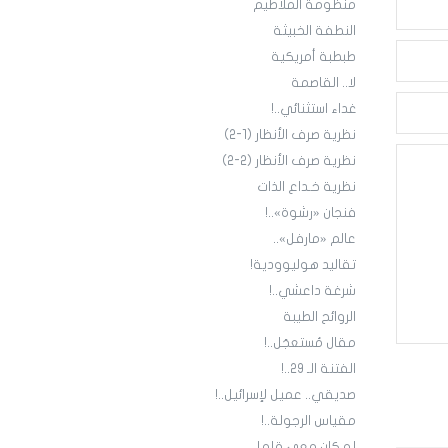
منظومة الملاطيم
النطفة الخبيثة
طبطبة أمريكية
لا.. القاصمة
غداء استثنائي..!
نظرية صرف الأنظار (1-2)
نظرية صرف الأنظار (2-2)
نظرية خـداع الذات
فنجان «رشوة»..!
عالم «مارفل»..
تقاليد هوليوودية!
شرغة داعشي..!
الروائح الطيبة
مقال مُستعجَل..!
الفتنة الـ 29..!
صديقي.. عميل لإسرائيل..!
مقياس الرجولة..!
لو كان معي قلم!