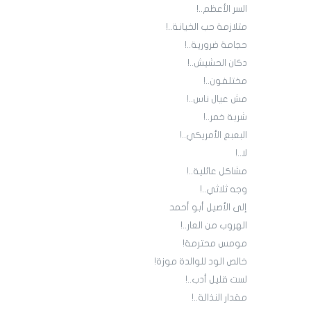
السر الأعظم..!
متلازمة حب الخيانة..!
حجامة ضرورية..!
دكان الحشيش..!
مختلفون..!
مش عيال ناس..!
شربة خمر..!
البعبع الأمريكي..!
لا..!
مشاكل عائلية..!
وجه ثلاثي..!
إلى الأصيل أبو أحمد
الهروب من العار..!
مومس محترمة!
خالص الود للوالدة موزة!
لست قليل أدب..!
مقدار النذالة..!