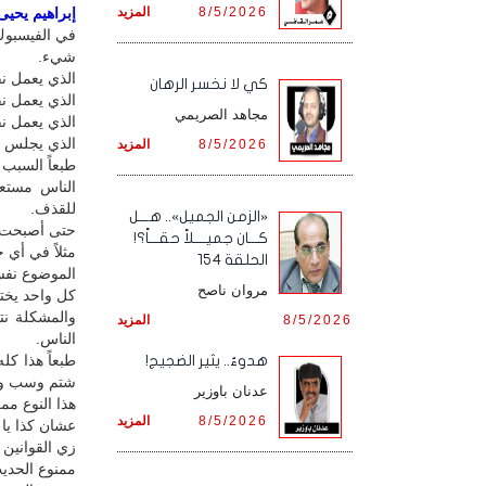
8/5/2026
المزيد
إبراهيم يحيى /
في الفيسبوك
شيء.
الذي يعمل نف
كي لا نخسر الرهان
الذي يعمل ن
مجاهد الصريمي
الذي يعمل نف
الذي يجلس يت
8/5/2026
المزيد
طبعاً السبب 
الناس مستع
للقذف.
«الزمن الجميل».. هـــل
حتى أصبحت م
كـــان جميــــلاً حقـــاً؟!
مثلاً في أي
الحلقة 154
الموضوع نفس
مروان ناصح
كل واحد يخت
والمشكلة ن
8/5/2026
المزيد
الناس.
طبعاً هذا كل
هدوءٌ.. يثير الضجيج!
شتم وسب وق
عدنان باوزير
هذا النوع م
8/5/2026
المزيد
عشان كذا يا 
زي القوانين 
ممنوع الحد