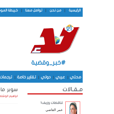
|
|
|
الرئيسية
من نحن
تواصل معنا
خريطة المو
#خبر_وقضية
محلي
|
عربي
|
دولي
|
تقارير خاصة
|
ترجمات
مـقـالات
سوبر ماري
ابراهيم الوشل
تناقضات وزيف!
عمر القاضي