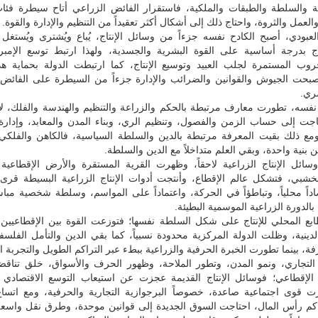
 والسلطة والطبقات والملكية، فاستقرار الفائض الزراعي أتاح سيطرة فئا
لعمل والثروة، واحتاج ذلك إلى أشكال أكثر تعقيداً من التنظيم والإدارة والقوة.
لعبودي، أصبح الكادح نفسه جزءاً من وسائل الإنتاج، يُباع ويُشترى ويُستغل
تاج بدرجة أساسية على القوة البشرية والجسدية، ولهذا ارتبط توسع الإمبر
لحروب المستمرة لجلب العبيد وتوسيع الإنتاج، كما ارتبطت الدولة بحماية هذ
صبحت الجيوش والقوانين والضرائب والإدارة جزءاً من السيطرة على الفائض 
ري.
فسه، تطورت معارف مرتبطة بالحكم والزراعة والتنظيم والهندسة والفلك، لأن
تاجت إلى حساب الزمن والفصول، وتنظيم الري، وبناء المدن والمعابد، وإدار
مع ذلك بقيت المعرفة مرتبطة بالدين والسلطة السياسية، فالكاهن والفلكي 
ن بنية واحدة، وبقي العلم متداخلاً مع الدين والسلطة.
ائل الإنتاج الزراعية لاحقاً، وظهرت القرية المستقرة والأرض الإقطاعية 
خشبي، فتشكل عالم الإقطاع، وأنتجت أدوات الإنتاج الزراعية البسيطة قرى
صاداً محلياً، وتباطؤاً في الحركة، واعتماداً على المواسم، وسلطة شخصية مبا
بالدورة الزراعية الموسمية البطيئة.
بع المحلي للإنتاج على شكل السلطة نفسها؛ فتوزعت القوة بين الإقطاعيين 
ينية، وظلت الدولة المركزية محدودة نسبياً، كما بقي الدين والتأمل الفلسف
فة، بينما تطورت الخبرة الحرفية والزراعية ببطء عبر التراكم الطويل والتجربة ال
التجاري، ونمو المدن، وتطور الملاحة، وظهور الحرف والأسواق، خلق تناقضاً 
 الإقطاعي؛ فوسائل الإنتاج القديمة عجزت عن استيعاب التوسع الاقتصادي و
زت قوى اجتماعية صاعدة، خصوصاً البرجوازية التجارية والحرفية، ومع اتساع
راكم رأس المال، احتاجت السوق الجديدة إلى قوانين موحدة، وطرق نقل واسعة