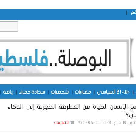
|
قع
|
«لا» 21 السياسي
|
مقـاربات
|
شخصيات
|
سجادة حمراء
|
رياضة
|
 الإنسان الحياة من المطرقة الحجرية إلى الذكاء
عي؟
1 مـايـو , 2026 الساعة 12:35:48 AM
0 تعليقات