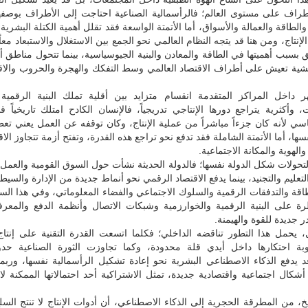
أطراف على مستوى العالم؛ فالرأسمالية الصناعية احتاجت إلى الأطراف بوصفه
 والطاقة والعمالة والأسواق، أما الأتمتة الواسعة فقد تقلل أهمية الكتلة البشرية
إنتاج، ومن هنا قد يتجه النظام العالمي نحو الجمع بين الاستغلال والاستبعاد معاً؛
بسبب أهميتها في الطاقة والمعادن والبنية الجيوسياسية، بينما تتحول مناطق 
ية تعيش على أطراف الاقتصاد العالمي وسط التفكك والهجرة والحروب والاقت
 داخل المراكز المتقدمة انقسام متزايد بين أقلية تملك البنية الرقمية 
، وأكثرية يتراجع دورها الإنتاجي تدريجياً، فالإنسان الكادح امتلك تاريخياً 
ي لأنه كان جزءاً مباشراً من عملية الإنتاج، وكان توقفه عن العمل يعني تعطّ
سها، أما الأتمتة الشاملة فقد تدفع نحو تراجع هذه القدرة، وتفتح أزمة تتجاوز الا
لهوية والمكانة الاجتماعية.
تحولات شكل الدولة نفسها؛ فالدولة الحديثة نشأت حول السوق القومية والعمل
تعليم والتجنيد، بينما يدفع الاقتصاد الرقمي نحو أنماط جديدة من الإدارة والسيط
لطاقة والتدفقات الرقمية والسلوك الاجتماعي والفضاء المعلوماتي، وفي هذا السي
رة على البنية الرقمية والخوارزمية وشبكات الاتصال وأنظمة الدفع والمعرفة
 جديدة للقوة والهيمنة.
، يحمل هذا التطور تناقضه الداخلي؛ فكلما اتسعت القدرة التقنية على إنتاج
ة احتكارها داخل أيدي قلة محدودة، وكما تجاوزت الثورة الصناعية حدود
 يدفع الذكاء الاصطناعي البشرية نحو إعادة تشكيل الرأسمالية نفسها، وربما
 أشكال اجتماعية واقتصادية جديدة، تمثل الاشتراكية أحد احتمالاتها الممكنة لا 
، من المطرقة الحجرية إلى الذكاء الاصطناعي، أن أدوات الإنتاج لا تنتج السل