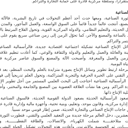
تقراراً، وسلطة مركزية قادرة على حماية التجارة والتراكم.
لصناعية
ورة الصناعية، ومعها حدث أحد أعظم التحولات في تاريخ البشرية، فالآلة ال
صنع، أنتجت عالماً جديداً قائماً على السوق الواسعة، والعمل المأجور، والمدن
 الحديثة، والتعليم النظامي، والدولة المركزية القوية، وتحول الفلاح المرتبط با
بالساعة والمصنع والأجر، كما تحوّل الزمن إلى زمن صناعي سريع يقوم على ا
تمر والتراكم.
ل الإنتاج الصناعية تشكيلة اجتماعية اقتصادية جديدة، فالرأسمالية الصناع
ة والعائلة والعمل والتعليم والدولة والثقافة والوعي، كما أعادت تنظيم علاقة
لزمن والعمل والمعرفة. وأصبحت الآلة والمصنع والسوق عناصر مركزية ف
اة اليومية.
رحلة ارتبط تطوير وسائل الإنتاج بصورة متزايدة بالعلم والبحث المنظم، بعد
ر التقني على الخبرة الحرفية والتجربة المتراكمة، وتحول العلم تدريجياً إلى قوة
 الرأسمالية الصناعية احتاجت إلى البحث العلمي المستمر من أجل تطوير الإن
دة التراكم. ومن هنا نشأت العلاقة العضوية بين المصنع والجامعة والمختبر، وأص
 الإنتاج ذاتها.
عود الرأسمالية الحديثة بصعود الدولة القومية الحديثة، فالسوق الصناعية 
دارة مركزية، وقانون موحد، وتعليم، وبنية تحتية، وأجهزة مالية وإدارية قادرة ع
حاجات الإنتاج الصناعي والتجارة الحديثة، ضمن إطار قومي موحد نسبياً.
عشرين، دخل العالم مرحلة جديدة من التعقيد العلمي والتقني، فتطورت الثورة 
ت متلاحقـــــة شملت الكهرباء، والاتصالات، والطاقة النفطيـــــــة، وا
ــــــات، ثم الحوسبة والإنترنت، وأعادت هذه التحولات تشكيل الحياة البشر