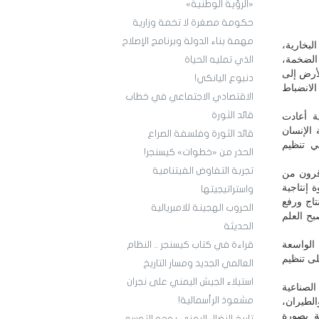
«الرؤية الوطنية»
حكومة مصغرة لا تخمة وزارية
مهمة بناء الدولة وبرنامج الإصلاح
بخارية،
 الضخمة،
الذي تمليه الحياة
لأرض إلى
دنبوع اليانكي!
لانضباط
الاقتصادي الاجتماعي في خطاب
قائد الثورة
ية أعادت
 الإنسان
قائد الثورة وفلسفة الصراع
ي تنظيم
الحذر من «خطوات» كيسنجر!
تجربة التفاوض الفيتنامية
 قرون من
 إنتاجية
واستراتيجيتها
تاج ورفع
الحروب الهجينة للامبريالية
بح العلم
الحديثة
الواسعة
قراءة في كتاب كيسنجر .. النظام
لى تنظيم
العالمي الجديد ومسار التاريخ
استيلاء الجيش اليمني على نجران
الصناعية
مشعوذ الرأسمالية!
لطيران،
ية بصورة