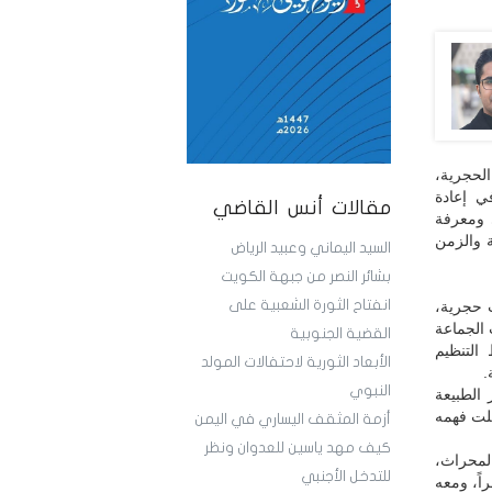
الحجرية،
ي إعادة
مقالات أنس القاضي
 ومعرفة
ة والزمن
السيد اليماني وعبيد الرياض
بشائر النصر من جبهة الكويت
انفتاح الثورة الشعبية على
ت حجرية،
 الجماعة
القضية الجنوبية
التنظيم
الأبعاد الثورية لاحتفالات المولد
.
النبوي
الطبيعة
علت فهمه
أزمة المثقف اليساري في اليمن
كيف مهد ياسين للعدوان ونظر
لمحراث،
للتدخل الأجنبي
اً، ومعه