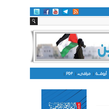
أروقـــة
|
مرافىء
|
PDF
|