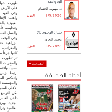
الرد واجب
ظهرت الدولة
على الأرض وا
د. مهيوب الحسام
وفي العهد ا
8/5/2026
المزيد
واعتمد الإن
العبودية با
وتنظيمه، فأ
بشارة الوجود (3)
والعمل القس
وفي الوقت ن
محمد التعزي
الزراعية اح
8/5/2026
المزيد
والضرائب، و
كانوا جزءاً م
ثم تطورت وس
والمحراث ال
الـمـزيــد +
نسبياً، واقت
ارتبط الزمن 
أعداد الصحيفة
وانعكس الطا
والمؤسسة الد
الأعلى للمعر
لكن التوسع 
داخل العالم
الجديد، وبر
العالمية وت