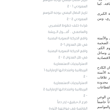
تاريخ النضال اليمني بوجه التوسع
افة، كما
السعودي 1 - 2
تاريخ النضال اليمني بوجه التوسع
ة الكبرى
اري، ومن
السعودي 2 - 2
قراءة خلف خطوط الشميـري
والسامعـي .. أفــــول الــريشة
والأتمتة
واقع الحركة النسوية اليمنية
ة الضخمة
في ظل العدوان 1-2
وم الكم،
واقع الحركة النسوية اليمنية
من وسائل
في ظل العدوان 2 - 2
اقتصادية
الاستراتيجيات الاستعمارية
ن الكادح
البريطانية وامتداداتها الإماراتية 1
ه الأتمتة
- 2
ر علاقات
 محدودة
الاستراتيجيات الاستعمارية
 لقطاعات
البريطانية وامتداداتها الإماراتية 2
- 2
من الوعي
ً خاضعاً
ضرع الـ«بقيق» يُدر دماً
والمواسم
الفاشية في مواجهة الثورة