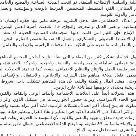
محلية والسلطة الإقطاعية الضيقة، ثم أنتجت المدينة الصناعية والمصنع والجامعة
 الصناعي: الفرد المنضبط، المتخصص، المرتبط بالوقت والمؤسسة والعمل 
امي والدولة القومية.
الذكاء الاصطناعي، فقد تدخل البشرية مرحلة تتغير فيها فكرة الإنسان ع
جتماعية، ومعنى العمل والمعرفة والنجاح، فإذا تقلصت أهمية العمل البشري 
الإنتاج، فإن القيم التي قامت عليها المجتمعات الصناعية الحديثة قد تفقد 
ثل الانضباط الوظيفي والعسكري، والعمل الدائم، والتخصص الصارم، لتحل مح
م بالمعلومات، والقدرة على التكيّف مع التدفقات الرقمية، والإبداع، والتعامل 
ة.
ول، قد يُعاد تشكيل كثير من المفاهيم التي نشأت تاريخياً داخل المجتمع الصناعي
يثة؛ فمعاني السلطة، والديمقراطية، والنقابة، والحزب، والحركة الاجتماعية، و
تغير طبيعة العمل والإنتاج والتنظيم الاجتماعي نفسه، كما قد تمتد التحولات إل
لقيمي، فتُعاد صياغة مفاهيم مثل الشرف، والإخلاص، والاستغلال، والإنصاف، 
وحتى معنى المال والعُملة والنقد، لأن هذه المفاهيم تشكلت داخل شروط ا
ريخية محددة، لا بوصفها قيماً ثابتة خارج الزمن.
ه التحولات أيضاً على العلاقات الاجتماعية وأنماط الوعي والثقافة والفنون
وسع الحياة الافتراضية، وتزايد حضور الخوارزميات في تشكيل الذوق والرأي و
لوك، قد ينتج إنساناً أكثر اتصالاً بالشبكات الرقمية، لكنه أكثر عزلة نفسية واج
وأكثر اعتماداً على الأنظمة الذكية في التفكير واتخاذ القرار وتنظيم حياته اليو
أزمات جديدة تتعلق بالهوية والمعنى والغاية، لأن المجتمعات الحديثة ربطت قيمة
مل والإنتاج والمكانة الاقتصادية، بينما يفتح الذكاء الاصطناعي احتمال ظهور عالم ت
 البشري نفسه داخل عملية الإنتاج.
ذا التحول على اتساع الهوة الطبقية داخل المجتمعات، بل قد يعيد تشكيل الع