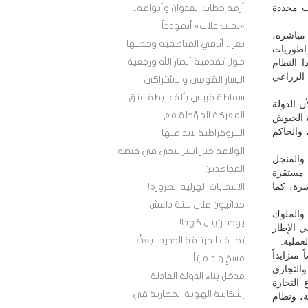
ت محددة
أزمة خطاب العدوان وأبواقه..
«نجيب غلاب» أنموذجاً
 مباشرة،
تعز .. أثافي المناطقية وحطبها
اطوريات
حول تقدمية أنصار الله ورجعية
ا النظام
الزراعي
اليسار القومي والاشتراكي
سماطة قبيلي بألف ربطة عنق
 الدولة
المعركة المؤجلة مع
ة الجيوش
والحاكم
البيروقراطية لابد منها
الولاعة خيار استراتيجي في قبضة
والمنجل
المجاهدين
 مستقرة
شرة، كما
الانتخابات الهزلية الضرورة!
حداثيون على سنة داعش!
والملوك
يوجد رئيس كهذا!
ي الإطار
تحالف المرتزقة الجديد.. بعثُ
عملية.
متزايداً
مسخٍ ولد ميتاً
التجاري
مدخل بناء الدولة العادلة
 التجارة
إشكالية الهوية الحضارية في
، ونظام