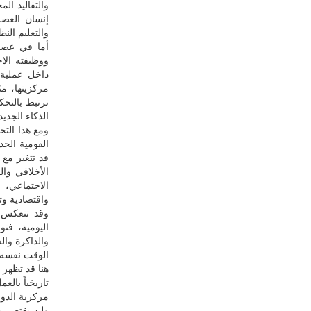
والتقاليد ال
إنسان العصر
والتعليم النظ
أما في عصر 
ووظيفته الا
داخل عملية 
مركزيتها، م
ترتبط بالتحك
الذكاء الجديد
ومع هذا التح
القومية الحد
قد تتغير مع 
الأخلاقي وا
الاجتماعي، 
واقتصادية وتا
وقد تنعكس هذ
اليومية، فت
والذاكرة والس
الوقت نفسه، 
هنا قد تظهر 
تاريخياً بالع
مركزية الدور
ولن يقتصر ه