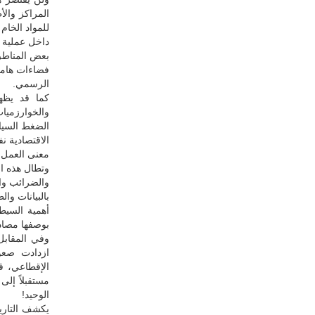
المراكز وال
للمواد الخام
داخل عملية ال
بعض المناطق 
فضاءات هامش
الرسمي.
كما قد يظهر
والخوارزميات
الضغط السياس
الاقتصادية نف
معنى العمل وا
وتطال هذه ال
والضرائب وال
بالبيانات وا
أهمية السيط
بوصفها مصادر
وفي المقابل
ازدادت صعوب
الإقطاعي، قد
مستقبلاً إلى
الوحيد!
يكشف التاريخ