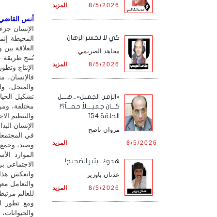
8/5/2026
المزيد
أنس القاضي / 
الإنسان جزء
كي لا نخسر الرهان
المحيطة إنما
العلاقة بين 
مجاهد الصريمي
تُنتج طريقة 
8/5/2026
المزيد
الإنتاج وتط
فالإنسان، من
والمنجل، وا
تشكيل الحيا
«الزمن الجميل».. هـــل
مختلفة، ومن 
كـــان جميــــلاً حقـــاً؟!
والتنظيم الا
الحلقة 154
الإنسان البدا
مروان ناصح
في المجتمعات
8/5/2026
المزيد
وصيد، وجمع ث
الموارد الأ
هدوءٌ.. يثير الضجيج!
الاجتماعي بر
وانعكس هذا 
عدنان باوزير
والتعامل معه
8/5/2026
المزيد
للعالم مرتبطا
ومع تطور ال
والحيوانات، 