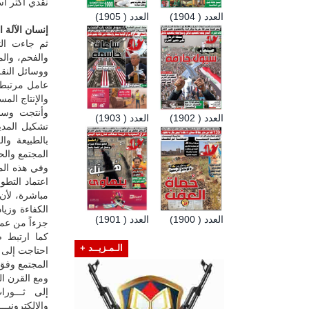
نقدي أكثر اس
العدد ( 1904)
العدد ( 1905)
إنسان الآلة ا
ثم جاءت الث
والفحم، والم
ووسائل النقل
عامل مرتبط 
والإنتاج المس
وأنتجت وسائ
العدد ( 1902)
العدد ( 1903)
تشكيل المدين
بالطبيعة وا
المجتمع والحي
وفي هذه الم
اعتماد التطو
مباشرة، لأن
الكفاءة وزيا
العدد ( 1900)
العدد ( 1901)
جزءاً من عملية
كما ارتبط ص
الـمـزيــد +
احتاجت إلى إ
المجتمع وفق 
ومع القرن ال
إلى ثـــورا
والإلكترونيـ