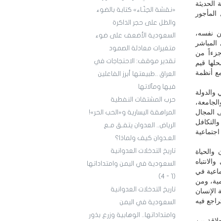
 الحديثة
«نقشة الحِنّـاء» كتابة بالضوء
المأجور
والظل على حجر الذاكرة
ن نفسه،
السعودية الأضعف على ضوء
المباشر
متغيرات معادلة الصمود
جزءاً من
تقدير موقف: الاحتجاجات في
لها قيم
مع أنظمة
العراق ..طبيعتها أبرز الفاعلين
فيها ومآلاتها
 والدولة
حرب المشتقات النفطية
الجامعة،
ى المجال
المراهقة اليسارية و«الحب الحر»!
والتكافل
الرياض.. العدوان يتفـق مـع
جتماعية
العـدوان كيف ولماذا؟
تاريخ التدخلات العدوانية
 والحياة
الانتباه
السعودية في اليمن وامتداداتها
تماعية في
(1 - 4)
مية، ومن
تاريخ التدخلات العدوانية
 الإنسان
تراجع فيه
السعودية في اليمن
وامتداداتها.. الوهابية وزرع بذور
لاقة بين