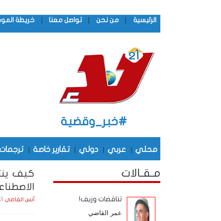
|
|
|
الرئيسية
من نحن
تواصل معنا
خريطة المو
#خبر_وقضية
محلي
|
عربي
|
دولي
|
تقارير خاصة
|
ترجمات
مـقـالات
كيف ينتج
الاصطنا
تناقضات وزيف!
الأثنين , 8
أنس القاضي
عمر القاضي