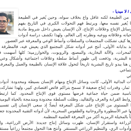
لا ميديا -
 من الطبيعة لكنه عاقل واع بخلاف سواه، وحين يُغير في الطبيعة
 يُغير نفسه معها، ويرتبط فهم التحولات الكبرى في التاريخ بفهم
وسائل الإنتاج وعلاقات الإنتاج، لأن الإنسان يعيش داخل شروط مادية
حياته وعلاقاته ووعيه ونظرته إلى العالم، ولهذا تكشف دراسة أدوات
ورها كيف تشكلت المجتمعات والسلطات وأنماط الوعي والمعرفة عبر العصور.
ذ بداياته الأولى، أنتج عبر أدواته شكل المجتمع الذي يعيش فيه، فالمطرقة 
لمحراث، والآلة البخارية، والمصنع، والروبوت، والخوارزمية؛ كلها أسهمت ف
ة البشرية، ودَفعت إلى ظهور أنماط سلطة وعلاقات اجتماعية وأشكال وعي
هنا يبدو تاريخ البشرية تاريخاً لتحول علاقة الإنسان بالطبيعة والعمل والمعرف
جتماعي.
ئي
 البدائية الأولى، كانت وسائل الإنتاج ومهام الإنسان بسيطة ومحدودة: أدوا
مار، وقدرات إنتاج ضعيفة لا تسمح بتراكم فائض اقتصادي كبير، ولهذا تشاركت
ساسية ضمن حياة جماعية فرضها مستوى قوى الإنتاج المحدود. كما ارتبط 
وابط القرابة والعرف والتقاليد، وظلت السلطة محدودة ومندمجة بالحياة اليومية
المستوى من الإنتاج على شكل المعرفة أيضاً؛ إذ سعى الإنسان إلى تفسير 
ا عبر الأسطورة والروحانية والطقوس السحرية، لأن أدواته التقنية المحدودة ج
ً بالمخيلة الرمزية أكثر من المعرفة العلمية المنظمة.
زراعة واستقرار الإنسان، ظهرت وسائل إنتاج جديدة: الأرض الزراعية، وا
وأدوات الري، والتنظيم الزراعي المستقر. وأنتج هذا التحول مجتمعاً زراعياً مستقر