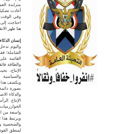
متزايدة الع
أعادت تشكيل 
وفي الوقت ن
احتاجت إلى ا
هنا ظهر الان
إنسان الذكاء
واليوم تدخل
الشاملة؛ فق
القائمة على 
والطاقة فائ
الإنتاج، بحي
والسياسية.
ويكشف هذا ال
بصورة دائمة، 
والذكاء الاص
الإنتاج الر
الخوارزميات 
واسعة من ال
ويرتبط هذا ا
والشخصية وال
لمنطق القوة 