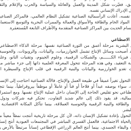
مق، فغيّرت شكل المدينة والعمل والعائلة والسياسة والحرب والإعلام والثق
الإدراك الإنساني نفسه.
فسه، أعادت الرأسمالية الصناعية تشكيل النظام العالمي، فالمراكز الصناعي
لمواد الخام والطاقة والأسواق والعمالة والممرات البحرية والتوسع الاستعم
قسام الحديث بين المراكز الصناعية المتقدمة والأطراف التابعة المُستعمَرة.
 الاصطناعي
 البشرية مرحلة أعمق من الثورة الصناعية نفسها: مرحلة الذكاء الاصطناعي 
د أصبحت وسائل الإنتاج تشمل الخوارزميات، والبيانات، والروبوتات، والحوسب
فيزياء الكـــــــم، والشبكات الرقمية، وعلوم الجينوم، وتقنيات النانو، وعل
قة التعقيد، وفي هذه المرحلة تتحول المعرفة العلمية ذاتها إلى جزء مباشر 
ث تغدو الخوارزمية والبيانات والبنية الرقمية في قلب الإنتاج والسيطرة ال
تحول تغيراً عميقاً في طبيعة العمل والإنتاج، فالآلة الصناعية احتاجت إلى الإنسا
سواء بوصفه عبداً أو فلاحاً أو قناً أو عاملاً أو موظفاً بيروقراطياً، بينما تتج
طناعي نحو تقليص الحاجة إلى الإنسان داخل عملية الإنتاج نفسها. ومع استمرا
أسمالية، قد يقود ذلك إلى عالم شديد التفاوت، تحتكر فيه شركات ودول
والطاقة والبنية الرقمية والحوسبة العملاقة، بينما تتآكل المكانة الاقتصادية
بشر.
لتحول بإعادة تشكيل الإنسان ذاته، لأن كل مرحلة تاريخية أنتجت نمطاً معيناً 
حياة الاجتماعية، فالعمل القسري المباشر في المجتمعات العبودية أنتج إنسانا
والبقاء الجسدي، بينما أنتج العالم الزراعي الإقطاعي إنساناً مرتبطاً بالأرض 