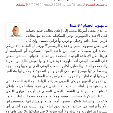
الأثنين , 12 فـبـرايـر , 2024 الساعة 7:03:14 PM
د. مهيوب الحسام
0 تعليقات
د. مهيوب الحسام / لا ميديا -
ما الذي يجعل أمريكا تذهب إلى إعلان تحالف جديد لحماية
كيان الاحتلال الصهيوني وهي المتكفلة بحمايته مع تحالف
غربي أصيل دائم وفعلي وعربي وأعرابي ضمني وإن كان
غير معلن بمفهوم التبني والإعلان الرسمي؟! ورغم أن التحالف الأمريكي
الجديد لن يضيف له شيئا من ناحية القوة العسكرية أو السياسة أو
غيرها، لكن الإضافة الوحيدة المحققة من تحالف عدوانها المباشر المعلن
على الشعب اليمني أنه أظهرها قوة هزيلة وأنها تعيش حالة من العزلة
والضعف والذلة. وبالمقابل أظهر الشعب اليمني الذي يواجهها وجها لوجه
ويسقط هيبتها ويمرغ أنفها في البحر والبر أنه قوة لا يمكن لها وتحالفها
هزيمتها أو تجاهلها أو الخروج بسلام من هذه المواجهة.
إن الإجرام الصهيوأمريكي الغربي وجرائم الإبادة الجماعية البشعة التي
يمارسونها بحق أبناء الشعب الفلسطيني في غزة وغباء أمريكا بإعلان
عدوانها المباشر على الشعب اليمني العظيم قد أوردها مهاوي الردى
لتسقط عسكريا وسياسيا وهيبة ومكانة وسمعة بعدما سقطت قيميا
وأخلاقيا وإنسانيا بإعلان نفسها أمة مثلية وبمشاركتها ومستعمراتها
الأوروأعرابية في جرائم الإبادة بحق أبناء غزة، لتثبت مرة أخرى أنها
ليست إمبراطورية ولا دولة ولا أمة سوية لا في سلوكها ولا تصرفاتها ولا