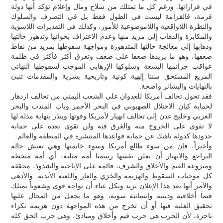
في قراراتها. ورغم كل ما تمتلك من سلاح ومال وإعلام تؤكد أنها دولة
قزمة، فالقزامة ليست في الطول فقط بل في التصرف والسلوك
والنظرة اللاواقعية واللاموضوعية للأمور، وكذلك في التقديرات اللاسوية
والمكابرة والذهاب إلى مزيد منها وعدم الاعتراف بخوائها وتدهور حالتها
وذهابها إلى معالجة حالتها المتدهورة ومواجهة سقوطها بمزيد من نقاط
ضعفها، وهو ما يزيدها ضعفا على ضعف وتغرق أكثر فأكثر في ظلمة
عواقب جرائمها البشعة وسلوكها الإرهابي الموجب لسقوطها النهائي
المريع المستحق سننا إلهية كونية وتاريخية بشرية والمقدمات تنبئ
بالنهايات والبشائر واضحة.
فقد تحول تحالف أمريكا للعدوان على الشعب اليمني من تحالف ازدهار
لحماية كيان الاحتلال الصهيوني في البحر الأحمر وباب المندب والبحر
العربي وخليج عدن إلى تحالف انهيار لأمريكا وقوتها وينذر بنهاية مذلة لها
لا تقوى على الخروج منه والغرق فيه ولن تقوى بعده على حماية
حدودها كدولة ناهيك عن حماية قواعدها المنتشرة في المنطقة والعالم.
وأخيراً، فإن من سوء طالع أمريكا وسوء خاتمتها وهي تعيش حالة
التراجع والانهيار أن تعلن نفسها رسميا أمة مثلية، أي أمة منحطة
ومنزوعة القيم والأخلاق والشرف، قائمة على الإباحية والشذوذ، محققة
كل موجبات السقوط والهزيمة والخزي والعار واللعنة الأبدية. والأدهى
والأمر أنها بعد هذا الإعلان تريد وبكل غباء أن تواجه قوى وشعوباً تمتلك
قيما أخلاقية ودينية وإنسانية سوية، وهو ما يجعل من المحال عليها
تحقيق الغلبة فيها أو أن تخرج من هذه المواجهة دون هزيمة نكراء
ناجزة، لأن الحرب هي حرب قيم وأخلاق ومبادئ، وهي حرب الحق كله