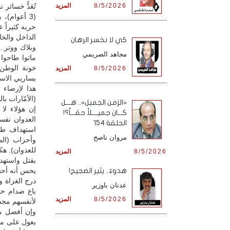
8/5/2026
المزيد
تُعَدُّ خسائر
(3 أعوام)،
حربه كثيراً ع
الداخل والخا
كي لا نخسر الرهان
وبلاك ووتر.
مجاهد الصريمي
ماتوا طاحوا
8/5/2026
المزيد
يساريي الاست
هذا لإرضاء 
(الأمّارات ب
«الزمن الجميل».. هـــل
إن هؤلاء لا
كـــان جميــــلاً حقـــاً؟!
العدوان نف
الحلقة 154
استهداف طي
مروان ناصح
وأحزاب (الم
للعدوان). هك
8/5/2026
المزيد
بقتل واستهد
يحس أنه أحسن
هدوءٌ.. يثير الضجيج!
درج الغزاة و
عدنان باوزير
باع صدام حس
8/5/2026
المزيد
لأنفسهم مجدا
وإن أفضل ما
يعول على مرت