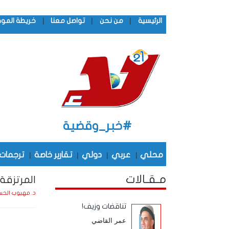
|
|
|
الرئيسية
من نحن
تواصل معنا
خريطة المو
#خبر_وقضية
محلي
|
عربي
|
دولي
|
تقارير خاصة
|
ترجمات
مـقـالات
المرتزقة
د. مهيوب الحس
تناقضات وزيف!
عمر القاضي