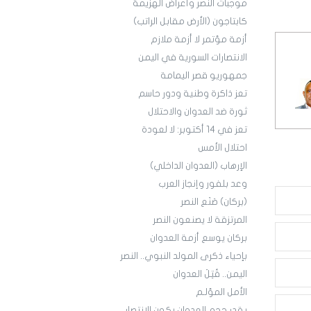
موجبات النصر وأعراض الهزيمة
كابتاجون (الأرض مقابل الراتب)
أزمة مؤتمر لا أزمة ملازم
الانتصارات السورية في اليمن
جمهوريو قصر اليمامة
تعز ذاكرة وطنية ودور حاسم
ثورة ضد العدوان والاحتلال
تعز في 14 أكتوبر: لا لعودة
احتلال الأمس
الإرهاب (العدوان الداخلي)
وعد بلفور وإنجاز العرب
(بركان) صَنَع النصر
المرتزقة لا يصنعون النصر
بركان يوسع أزمة العدوان
بإحياء ذكرى المولد النبوي.. النصر
اليمن.. قُتِلَ العدوان
الأمل المؤلـم
بقدر حجم العدوان يكون الانتصار