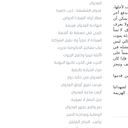
للعدوان
 لأجلها،
عدوان الشقيقة.. حرب خاسرة
دفع أجر
مطار (ولد الشيك) الدولي
 يمكن أن
 ولا يعرف
مهادنة العدوان هزيمة
 لا ثمناً
كيري في مسقط بلا أقنعة
لة يموت
السيادة لا تتجزأ ولا تقبل الشراكة
تالي ليس
إقرار بفشله في
تباب تشكيل الحكومة تحررت
ماً على
الأبلة تيريزا وخليج الزيوت
فإذا كان
الحرب هي الحرب لكنها النهاية
ف وتنجز
شراء الخيانة بالنفط
ن قدموا
العدوان في حالة دوار
شرعب تمزق أوراق العدوان
لشهدائنا
أزفت ساعة العدوان
 الهزيمة
جيل انتصار لا تسوية
تعز واقع يقهر العدوان
الوصاية وفداحة الثمن
ترامب.. النجاح الفاشل