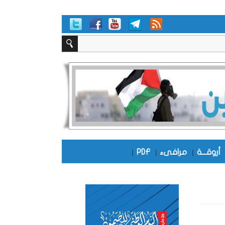
أروقـــة
|
مرافىء
|
PDF
|