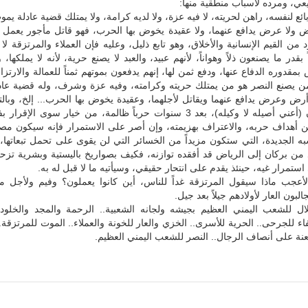
يعي، ومرده لأسباب منطقية منها:
ائع لنفسه، راهن لحريته، لا فيه عزة، ولا لديه كرامة، ولا يمتلك قضية عادلة يموت
 ولا عرض يدافع عنهما، ولا عقيدة يخوض بها الحرب، فهو قاتل مأجور يعمل ب
ن القيم الإنسانية والأخلاق، وهو تابع ذليل، وعليه فإن العملاء والمرتزقة لا
بقدر ما يصنعون ذلاً وهواناً، لأنهم عبيد، والعبد لا يصنع حرية، لأنه لا يملكها،
بمقدوره الدفاع عنها، ودفع ثمن لها، إنهم يدفعون بموتهم ثمناً للعمالة والارتزاق،
من يصنع النصر هو من يمتلك حريته وكرامته، وفيه عزة وشرف، وله قضية عاد
رض وعرض يدافع عنهما ويقاتل لأجلهما، وعقيدة يخوض بها الحرب... إلخ، وبال
أمام العدوان (أعني أصيله لا وكيله)، بعد 3 سنوات حرباً ظالمة، من خيار سوى ال
 أهداف حربه، والاعتراف بهزيمته، وإن أصر على الاستمرار فإنه سيكون مصم
 الجديدة، التي ستكون مزيداً من الخسائر التي لن يقوى على تحمل تبعاتها، 
من بركان إلى الرياض قد أفقده توازنه، فكيف بصواريخ باليستية وبشرية تزح
ستمرار غيه، حينئذ يقدم على انتحار حقيقي، وسيأتيه ما لا قبل له به.
 لأعجب ماذا سيقول المرتزقة غداً للناس، أين كانوا يعملون؟ وفيم ولأجل م
لبون العار لأولادهم جيلاً بعد جيل.
جلال للشعب اليمني العظيم بجيشه ولجانه الشعبية.. الرحمة والمجد والخلود 
شفاء للجرحى.. الحرية للأسرى.. الخزي والعار للخونة والعملاء.. الموت للمرتزقة..
لعنة على أنصاف الرجال.. النصر للشعب اليمني العظيم.