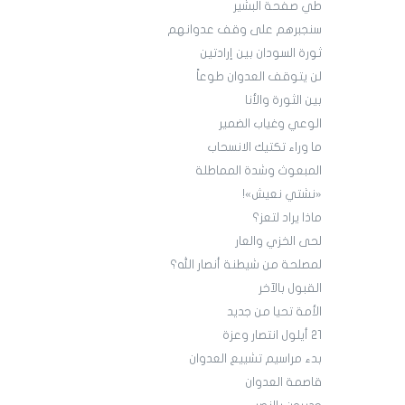
طي صفحة البشير
سنجبرهم على وقف عدوانهم
ثورة السودان بين إرادتين
لن يتوقف العدوان طوعاً
بين الثورة والأنا
الوعي وغياب الضمير
ما وراء تكتيك الانسحاب
المبعوث وشدة المماطلة
«نشتي نعيش»!
ماذا يراد لتعز؟
لحى الخزي والعار
لمصلحة من شيطنة أنصار الله؟
القبول بالآخر
الأمة تحيا من جديد
21 أيلول انتصار وعزة
بدء مراسيم تشييع العدوان
قاصمة العدوان