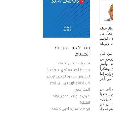
والرجولة
 والخرافة معاً، من
ن، قولهم
 ودويلة
مقالات د. مهيوب
ً من قبل
الحسام
عروس من
سلم يا سعودي نفسك
م، وأسر
 وشكراً
محافظ الحديدة (حق بن هادي)
وان، إما
لوكيربي يحط رحاله في الرياض
ً من أجر
من الدفاع الإيجابي إلى الردع
ي إلى من
الاستراتيجي
م يصنعوا
عارض مبادرات العدوان (ولد
لا يزول،
الشيك)
. إن من
ع نصراً،
الهدنة تغطية أخرى فاشلة