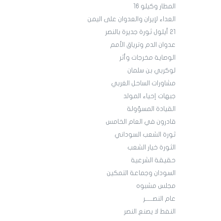
المطار وكيلو 16
العداء لإيران والعدوان على اليمن
21 أيلول ثورة جديرة بالنصر
عدوان الدم وترياق الأمم
الوصاية مخرجات وأثر
لوكربي بن سلمان
مشاورات الساحل الغربي
جبهات إحياء المولد
القيادة المسؤولة
قادرون في العام الخامس
ثورة الشعب السوداني
الثورة خيار الشعب
حقيقة الشرعية
السودان وجماعة التمكين
مجلس مشبوه
عام النصـــــر
النفط لا يصنع النصر