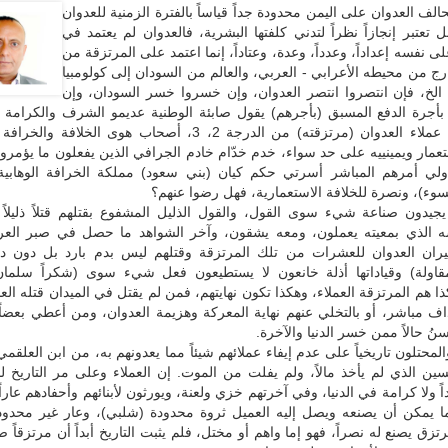
 تحالف العدوان على اليمن محدودة جداً قياساً بالفترة الزمنية للعدوان
 بل تعتبر إنجازاً نظراً لتدني كلفتها البشرية، فالعدوان لم يعتمد في
لى نفسه إعداداً، وعدداً، وعدة، وعتاداً، إنما اعتمد على المرتزقة من
رج من محيطه الأعرابي - العربي، والعالم من السودان إلى كولومبيا
. الخ، فإن انتصروا انتصر العدوان، وإن خسروا خسر السودان، وإن
 بأجرة الدفع المسبق (بأجرهم) يقول صابئة الوطنية عديمو الشرف والكرامة 
خونة الوطن عملاء العدوان (مرتزقته) من الدرجة 2، 3، أصحاب هوى الخلافة
عمار ويمينييه على حد سواء، خدم خدّام خادم الجرافي الذين يفعلون ما يؤمرو
ولي أمرهم المباشر أسرتي حكم كيان (بني سعود) مملكة الخرافة الوهابية،
السوء)، ونصرة للخلافة الاستعمارية، فهل رضوا عنهم؟
 يجيدون صناعة شيء سوى القول، والقول الذليل المشفوع بقتلهم قتلاً ذليلا
سه الذي بمعيته يعملون، ومعه يشقون، وآخر الشواهد ما حصل في صبر ال
ران العدوان للعشرات من تلك المرتزقة وقتلهم ليس بدم بارد بل دون د
قاولة) وقياداتها أذلة خانعون لا يستطيعون فعل شيء سوى (شكراً سلمان
ذا هم المرتزقة العملاء، وهكذا تكون نهايتهم، فمن لم يقتل في الميدان قتله العد
اف مباشر، أو بالتخلي عنهم نهاية المعركة وهزيمة العدوان، ومن أعطي بعضا
ُ حالاً ممن خسر الدنيا والآخرة.
المحتلون تاريخياً على عدم إيفاء عملائهم شيئاً مما يعدونهم به، من ابن العلقم
ين الذي لم يأخذ مالاً، ولم يفلت من الموت. إن العملاء وعلى مر التاريخ ل
ً ولا كرامة في الدنيا، وفي آخرتهم خزي ولعنة، ويورثون لأبنائهم وأحفادهم عاراً 
 يمكن أن يصنعه ويصل إليه العميل ثروة محدودة (شلبي)، وعار غير محدود
زق يصنع له نصراً، فهو إما واهم أو مختل، فلم يثبت التاريخ أبداً أن مرتزقاً صن