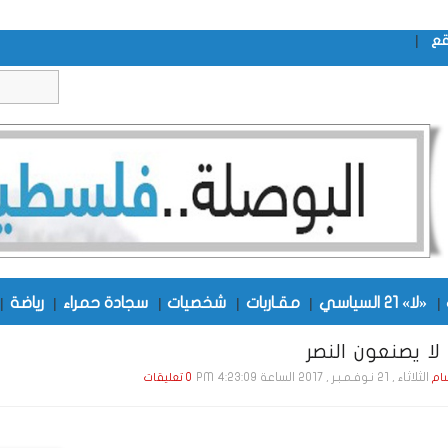
|
قع
|
«لا» 21 السياسي
|
مقـاربات
|
شخصيات
|
سجادة حمراء
|
رياضة
|
 لا يصنعون النصر
الثلاثاء , 21 نـوفـمـبـر , 2017 الساعة 4:23:09 PM
ام
0 تعليقات