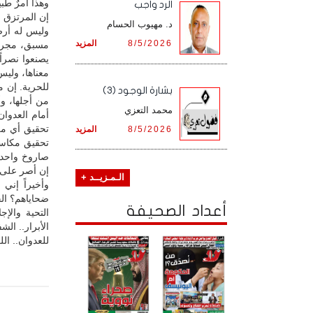
وهذا أمرٌ طب
الرد واجب
إن المرتزق ب
د. مهيوب الحسام
وليس له أرض
8/5/2026
المزيد
مسبق، مجرد م
يصنعوا نصراً 
معناها، وليس 
للحرية. إن 
بشارة الوجود (3)
من أجلها، وأ
محمد التعزي
تحقيق أي من
8/5/2026
المزيد
تحقيق مكاسبه
صاروخ واحد 
إن أصر على ا
الـمـزيــد +
وأخيراً إني
ضحاياهم؟ الجا
أعداد الصحيفة
التحية والإ
الأبرار.. ال
للعدوان.. ال