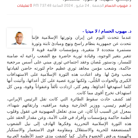
الجمعة , 24 مـايـو , 2024 الساعة 7:37:48 PM
د. مهيوب الحسام
0 تعليقات
د. مهيوب الحسام / لا ميديا -
عندما نتحدث اليوم عن إيران وثورتها الإسلامية فإننا
نتحدث عن جمهورية بنظام راسخ ونهج ومبادئ ثابتة وثورة
مستمرة متجددة لا متغيرة، ومؤسسات قائمة قوية لا
تتغير بتغير الوجوه، وقيادة ثورية حاضرة مع الشعب راعية له ضامنة
للمسار، ودستور مُصان وعقد اجتماعي ثوري مبني على أسس مرجعية
حاكمة، وشعب مؤمن مجاهد ثوري عظيم حامٍ لثورته حاضن لقيادتها
محب وفيّ لها. وقد اعتادت هذه الثورة الإسلامية على الاستهدافات
الكبرى والحوادث الجُلّى، ولكنها ثورة عصية على كل أعدائها، وأثبتت أنها
كلما استهدفها أعداؤها، وهم كثر، ازدادت تألقاً وعنفواناً وقوة، ومن كل
استهداف تخرج أقوى مما كانت.
لقد كشف حادث سقوط الطائرة التي كانت تقل الرئيس الإيراني،
إبراهيم رئيسي، ووزير الخارجية وبقية مرافقيه، وارتقائهم شهداء،
بمعزل عن السبب أياً كان، عن مدى تغلغل الصهيونية في عقول وقلوب
أنظمة حاكمة ومؤسسات وأفراد في قلب الأمة، وعن مقدار الحقد على
هذه الثورة الإسلامية التحررية وفكرها الهادف إلى نيل الشعوب
المستضعفة للحرية والاستقلال ومقاومة قوى الاستعمار والاستكبار
والهيمنة ورفض الخضوع والذل. كما كشفت مدى حسد الأنظمة العربية