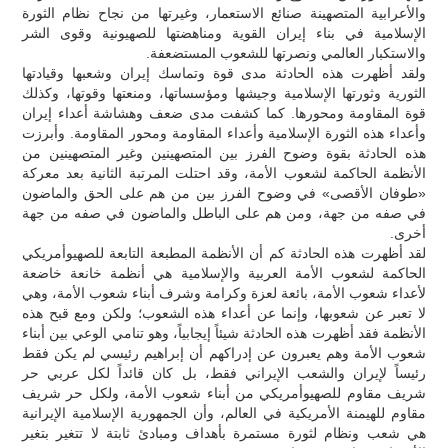
والأعرابية المتصهينة صنائع الاستعمار، وغيرتها من نجاح نظام الثورة
الإسلامية في بناء إيران القوية ومناهضتها للصهيونية وقوى الشر
والاستكبار العالمي ونصرتها للشعوب المستضعفة.
ولقد أظهرت هذه الحادثة مدى قوة وتماسك إيران وشعبها وقيادتها
الثورية وثورتها الإسلامية وجيشها ومؤسساتها، ومنعتها وقوتها، وكذلك
قوة المقاومة ومحورها. كما كشفت مدى ضعف وهشاشة أعداء إيران
وأعداء هذه الثورة الإسلامية وأعداء المقاومة ومحور المقاومة. وأبرزت
هذه الحادثة بقوة وضوح الفرز بين المتصهينين وغير المتصهينين من
الأنظمة الحاكمة لشعوب الأمة، وقد احتلت المرتبة الثانية بعد معركة
«طوفان الأقصى» في وضوح الفرز بين من هم على الحق والماضون
في صفه من جهة، ومن هم على الباطل والماضون في صفه من جهة
أخرى.
لقد أظهرت هذه الحادثة كم أن الأنظمة المطبعة التابعة للصهيوأمريكي
الحاكمة لشعوب الأمة العربية والإسلامية هي أنظمة خانعة خاضعة
لأعداء شعوب الأمة، بائعة لعزة وكرامة وشرف أبناء شعوب الأمة، وهي
لا تعبر عن شعوبها، وإنما عن أعداء هذه الشعوب؛ ولكن ومع قبح هذه
الأنظمة فقد أظهرت هذه الحادثة شيئاً إيجابياً، وهو تنامي الوعي بين أبناء
شعوب الأمة وهم يعبرون عن إدراكهم أن إبراهيم رئيسي لم يكن فقط
رئيساً لإيران والشعب الإيراني فقط، بل كان قائداً لكل عربي حر
شريف مقاوم للصهيوأمريكي من أبناء شعوب الأمة، ولكل حر شريف
مقاوم للهيمنة الأمريكية في العالم، وأن الجمهورية الإسلامية الإيرانية
هي شعب ونظام لثورة مستمرة بأهداف ومبادئ ثابتة لا تتغير بتغير