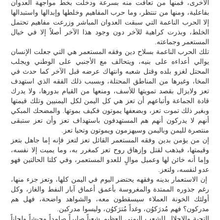
الأخرى، فمنها من تعافت منه بسرعة ودخلت بخط مواجهة العدوان
بفاعلية، ومنها من تنتظر، وما حرب المفاهيم وخلطها وإبدالها واستبدالها
إلا الحرب الناعمة التي سبقت العدوان المباشر وزرعت مفاهيم تحتمل
الخلط، وبذرت كراهية للآخر دون وجود هذا الآخر أصلاً إلا في خيال
المستعمر وجماعته.
تلك الحرب الناعمة بسلاح دين وفقه المستعمر هي التي جعلت الإنسان
يوالي أعداءه على بنيه، ويتحالف مع الأجنبي على الوطني ويجلب
المحتل لغزو بلده وقتل شعبه وانتهاك عرضه قبل الآخر كما حدث في
المخا، وغيرها من المناطق المحتلة، وبسبب ذلك الفقه الذي استهدف
تعز ولايزال بقصد تمويتها للأسف، ومنعها من القيام بدورها، ولا يدرك
قادة الجماعة وأتباعهم أن تعز هي كل اليمن لكل اليمنيين وتلك قيمتها
وبغير ذلك تموت تعز، وبضعفها يموتون فكيف بموتها. والمضحك المبكي
أنهم لا يدركون أنهم هم المستهدفون باستهداف تعز وأن تعز ستبقى
منتصرة لليمن وباليمن وسيهزمون ويموتون وتحيا تعز.
إن من يؤمن بدين وفقه المستعمر القائل تعز لتعز فإنه إما جاهل بتعز
وقيمتها، فيذهب لقتل وإزهاق روح تعز كمغرر به، وما يميت إلا نفسه،
وإما أنه خائن لها وعميل موالٍ للعدو المستعمر، وفي كلتا الحالتين فهو
عدو لنفسه، ولتعز.
إن الاستعمار بدينه وفقهه يحتضر اليوم في اليمن كلها، وتعز جزء منها،
رغم جذوره الممتدة والمغروسة بأعمق أعماق آبار النفط والغاز، وكل
أولئك الخونة العملاء سيسقطون معه، والشواهد واضحة، فهل هم
مدركون؟ فهم مُدرَكوُن، وغداً مُترَكوُن، وليسوا مدركين.
التحية والإجلال للشعب اليمني العظيم شعباً صابراً صامداً وجيشاً ولجاناً