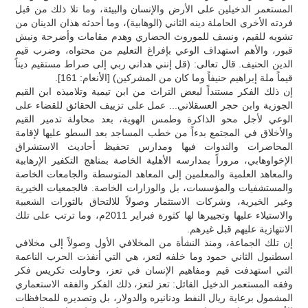
المستعمر الدخيلين على الأرض والإنسان والبيئة، وما تلا ذلك من قبل
فردته الأخرى الحاملة دينه الثاني (الوهابية)، وما أحدثه هذان الدينان من
تشويه للقيم، ونسف للموروث الحضاري وهدم مقامات وأضرحة ونبش
قبور، والأهم استهداف الوعي بإفراغ التعليم من محتواه، وضرب قيم
الدين الحنيف. قال تعالى: (قل إنني هداني ربي إلى صراط مستقيم ديناً
قيماً ملة إبراهيم حنيفاً وما كان من المشركين) [الأنعام: 161].
إن ذلك الفكر مستنداً لبعض التراث من ابن تيمية وتلاميذه ابن القيم
الجوزية وابن حجر العسقلاني... عمل على تزييف الحقائق للقضاء على
الوعي لأجل محو الذاكرة وطمس الهوية، بعد محاولة تدمير القيم
والأخلاق في المجتمع بدءاً من خطب المساجد بعد السطو عليها لإقامة
المحاضرات والندوات فيها ومدارس تحفيظ أحاديث الاستشراق
الإخواوهابي، مروراً بمدارسه الأهلية الخاصة بمناهج التكفير الإرهابية
والمعاهد العلمية والمعلمين إلى المعاهد المتوسطة والجامعات الخاصة
والمستشفيات والمؤسسات، بل والوزارات الخاصة. فالجمعيات الخيرية
وغير الخيرية، وشركات الاستثمار وصولاً للالتحاق بالثورات الشعبية
والاستيلاء عليها وتجييرها لها كثورة فبراير 2011م، وما ترتب على تلك
الانتهازية عليهم قبل غيرهم.
إن تلك الجماعة، ومنذ النشأة من المخلافي الأول وصولاً إلى مخلافي
اسطنبول الثاني حمود وما خلفه لتعز، هي التي أنفذت الحرب الناعمة
التي استهدفت قيم ومفاهيم الإنسان في تعز، وحاولت تكريس فكر
وفقه المستعمر الدخيل القائل: تعز لتعز، ذلك الفكر والفقه الاستعماري
المشمول برعاية ريال النفط ودنانيره والدولار، بل وتصديره للمحافظات