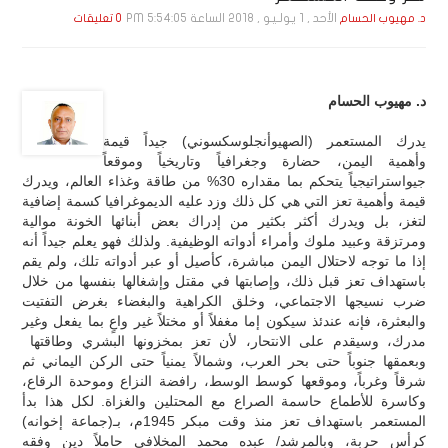
الأحد , 1 يـولـيـو , 2018 الساعة 5:54:05 PM
د. مهيوب الحسام
0 تعليقات
د. مهيوب الحسام
يدرك المستعمر (الصهيوأنجلوسكسوني) جيداً قيمة
وأهمية اليمن، حضارة وجغرافياً وتاريخياً وموقعاً
جيواستراتيجياً يتحكم بما مقداره 30% من طاقة وغذاء العالم، ويدرك
قيمة وأهمية تعز التي هي كل ذلك وزد عليه الديموغرافيا كسمة إضافية
لتغز، بل ويدرك أكثر بكثير من إدراك بعض أبنائها الخونة موالية
ومرتزقة وعبيد ملوك وأمراء أدواته الوظيفية. ولذلك فهو يعلم جيداً أنه
إذا ما توجه لاحتلال اليمن مباشرة، كأصيل أو عبر أدواته تلك، ولم يقم
باستهداف تعز قبل ذلك، وإصابتها في مقتل وإشغالها بنفسها من خلال
ضرب نسيجها الاجتماعي، وخلق الكراهية والبغضاء بغرض التفتيت
والبعثرة، فإنه عندئذ سيكون إما مغفلاً أو مختلاً غير واعٍ بما يفعل وغير
مدرك، وسيقدم على الانتحار، لأن تعز بمخزونها البشري وطاقتها
وبعمقها جنوباً حتى بحر العرب، وشمالاً يمنياً حتى الركن اليماني ثم
شرقاً وغرباً، وموقعها كوسط الوسط، رافضة النزاع وموحدة الرقاع،
وكاسرة للأطماع حاسمة الصراع مع المحتلين والغزاة. لكل هذا بدأ
المستعمر باستهداف تعز منذ وقت مبكر 1945م، بـ(جماعة إخوانه)
كرأس حربة، وبالمرشد/ عبده محمد المخلافي حاملاً دين وفقه