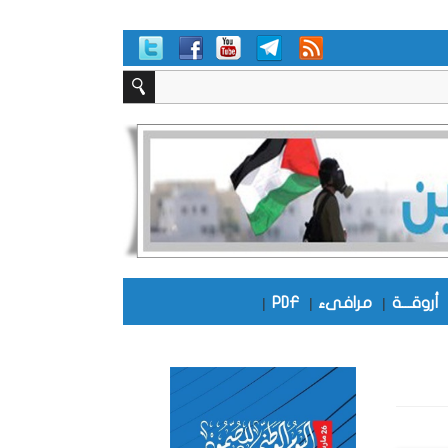
أروقـــة
|
مرافىء
|
PDF
|