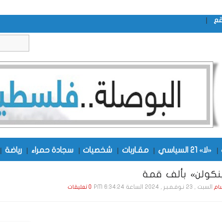
|
قع
|
«لا» 21 السياسي
|
مقـاربات
|
شخصيات
|
سجادة حمراء
|
رياضة
|
نكولن» بألف قمة
السبت , 23 نـوفـمـبـر , 2024 الساعة 6:34:24 PM
ام
0 تعليقات