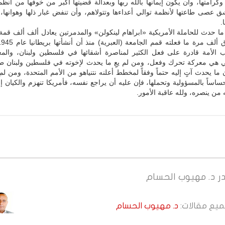
وكرامتها، وأن يكون إيمانها بالله ربها وبعدالة قضيتها أكبر من خوفها من أنظمة
ق عصى طاعتها لأنظمة توالي أعداءها وتتولاهم، وأن تنفض غبار ذلها وهوانها
.
ما حدث للحاملة الأمريكية «ابراهام لينكولن» والمدمرتين يعادل ألف ألف قم
 الأمة قادرة على فعل الكثير لمناصرة أشقائها في فلسطين ولبنان، والمع
 هي معركة تحرك وفعل، ومن لم يعِ ما يحدث لإخوته في فلسطين ولبنان طو
ما يحدث آتٍ إليه حتماً وفقاً لمخطط أعلنه نتنياهو من الأمم المتحدة، ومن لم 
ساساً بالمسؤولية وتحملها، فإن عليه أن يراجع نفسه، فأمريكا تنهزم والكيان إ
 من ينصره، ولله عاقبة الأمور.
ر
د. مهيوب الحسام
جميع مقالات:
د. مهيوب الحسام