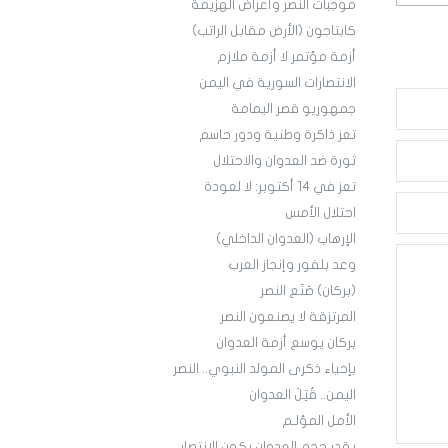
موجبات النصر وأعراض الهزيمة
كابتاجون (الأرض مقابل الراتب)
أزمة مؤتمر لا أزمة ملازم
الانتصارات السورية في اليمن
جمهوريو قصر اليمامة
تعز ذاكرة وطنية ودور حاسم
ثورة ضد العدوان والاحتلال
تعز في 14 أكتوبر: لا لعودة
احتلال الأمس
الإرهاب (العدوان الداخلي)
وعد بلفور وإنجاز العرب
(بركان) صَنَع النصر
المرتزقة لا يصنعون النصر
بركان يوسع أزمة العدوان
بإحياء ذكرى المولد النبوي.. النصر
اليمن.. قُتِلَ العدوان
الأمل المؤلـم
بقدر حجم العدوان يكون الانتصار