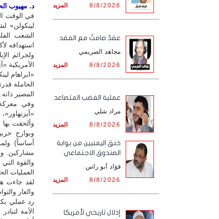
8/8/2026
المزيد
د. مهيوب الحس
في الوقت ال
لينكولن» لش
الشعب الفلس
عقدٌ صامتٌ مع الفقد
مجاهد الصريمي
ولجرائم الإ
8/8/2026
المزيد
«ابراهام لين
الحاملة قدرت
المصير ذاته.
‏عملية الغضب المتصاعد
وفي معركة 
مراد شلي
«آيزنهاور»، 
8/8/2026
المزيد
وبوارج حربي
أساساً) ول
خنق اليمنيين من بوابة
مشاركين. وب
الصندوق الاجتماعي
والقوة التي 
فؤاد أبو راس
العمليات الحرب
8/8/2026
المزيد
لقد جاءت هذه
والعار والتو
رد عملي بكل 
الأمة لتباد
إذلال تاريخي لأمريكا