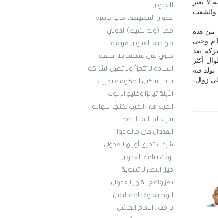
 لا تعبر
للعدوان
، والشعب
عدوان الشقيقة.. حرب خاسرة
مطار (ولد الشيك) الدولي
ة من هذه
القمم، ويفوق ألف مرة ما فعلته قمم الجامعة (العبرية) منذ أن أنشأتها بريطانيا عام 1945م وحتى
مهادنة العدوان هزيمة
ركة بعد
كيري في مسقط بلا أقنعة
ال أكثر
السيادة لا تتجزأ ولا تقبل الشراكة
يولد فيه
لى زوال،
تباب تشكيل الحكومة تحررت
الأبلة تيريزا وخليج الزيوت
الحرب هي الحرب لكنها النهاية
شراء الخيانة بالنفط
العدوان في حالة دوار
شرعب تمزق أوراق العدوان
أزفت ساعة العدوان
جيل انتصار لا تسوية
تعز واقع يقهر العدوان
الوصاية وفداحة الثمن
ترامب.. النجاح الفاشل