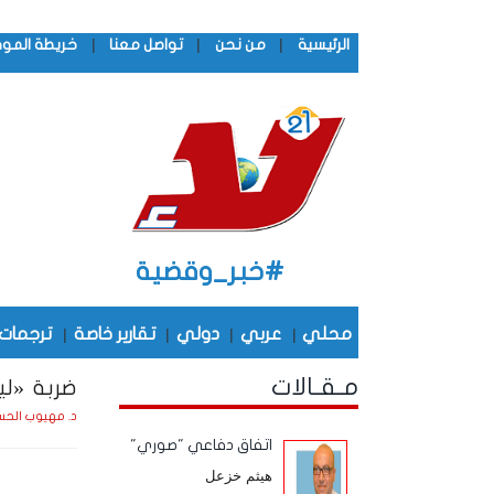
|
|
|
الرئيسية
من نحن
تواصل معنا
خريطة المو
#خبر_وقضية
محلي
|
عربي
|
دولي
|
تقارير خاصة
|
ترجمات
مـقـالات
ضربة «لي
د. مهيوب الحس
اتفاق دفاعي "صوري"
هيثم خزعل