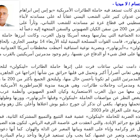
ام / لا ميديا -
ذي كانت تستعد فيه حاملة الطائرات الأمريكية «يو إس إس ابراهام
ن عدوان كبير على الشعب اليمني عقاباً له على مساندته لأبناء
طيني في قطاع غزة ثم مساندته للشعب اللبناني، وثأراً على
استهدافه لأكثر من 200 من سفن الكيان الصهيوني والسفن المتجهة إليه دعماً له
بادة الجماعية التي يمارسها ومعه أمريكا ودول الغرب، وكانت أبرزها حاملة 
الأمريكية «آيزنهاور»، قامت القوات المسلحة اليمنية ليلة الأربعاء 14 ن
كولن» بـ«آيزنهاور»، وبضربة نوعية استباقية أحبطت مخططات أمريكا العدوانية
ها على فعل شيء أو الدفاع عن نفسها، رغم وجود مدمرتين أمريكيتين بالقرب منها
دامت ثماني ساعات فرت على إثرها حاملة الطائرات «لينكولن» لتلحق
وهي تعاني أضراراً أكبر وتحمل في قلبها حرائق من شأنها إخراجها عن الجاهزية 
وألحقت بها المدمرتين اللتين ل
ة ومدمرات وحاملات طائرات، وهي هزيمة مدوية للإمبراطورية الأمريكية (
من معها من دول الغرب الاستعمارية وكيان العدو الصهيوني وأنظمة عرب
غض النظر عن مواصفات الحاملة «لينكولن» وقبلها «آيزنهاور»، ووزنها وطوله
تحملها ونوعها، يكفي أن نذكر أن جورج دبليو بوش اعتلاها وأعلن بكل زهو وغرو
ية على العراق عام 2003.
 الضربة للحاملة «لينكولن» عشية قمة التتبيع والتمييع المشتركة الثانية، ق
اطؤ مع جرائم الإبادة، والتي انعقدت في عاصمة الترفيه الرياض، لتكون هذه الضرب
عز وكرامة وإباء على القمة وبيانها المعبر عن الذلة والهوان. كما أنها دع
ر وتغضب وتعبر عن غضبها، كما يجب وأن تستعيد قرارها وتأخذ زمام المبادرة 