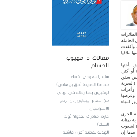
الطائرات
وفمبر الجاري، بإلحاق الحاملة
، وأفقدت
 لتلاقيا
مقالات د. مهيوب
 بأختها
الحسام
أو أكثر،
سلم يا سعودي نفسك
م تكونا بأحسن حال منها، وليلتحق الجميع بأكثر من 200 ما بين سفن
البحرية
محافظ الحديدة (حق بن هادي)
 وأعراب
لوكيربي يحط رحاله في الرياض
ا وعرضها
من الدفاع الإيجابي إلى الردع
ر انتهاء
الاستراتيجي
مة الخزي
عارض مبادرات العدوان (ولد
ة بمثابة
الشيك)
وة لشعوب
بيدها إن
الهدنة تغطية أخرى فاشلة