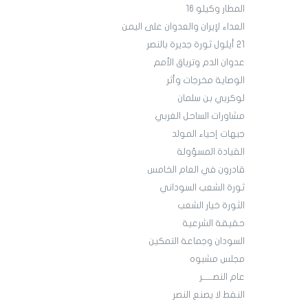
المطار وكيلو 16
العداء لإيران والعدوان على اليمن
21 أيلول ثورة جديرة بالنصر
عدوان الدم وترياق الأمم
الوصاية مخرجات وأثر
لوكربي بن سلمان
مشاورات الساحل الغربي
جبهات إحياء المولد
القيادة المسؤولة
قادرون في العام الخامس
ثورة الشعب السوداني
الثورة خيار الشعب
حقيقة الشرعية
السودان وجماعة التمكين
مجلس مشبوه
عام النصـــــر
النفط لا يصنع النصر