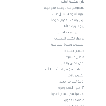
طي صفحة البشير
سنجبرهم على وقف عدوانهم
ثورة السودان بين إرادتين
لن يتوقف العدوان طوعاً
بين الثورة والأنا
الوعي وغياب الضمير
ما وراء تكتيك الانسحاب
المبعوث وشدة المماطلة
«نشتي نعيش»!
ماذا يراد لتعز؟
لحى الخزي والعار
لمصلحة من شيطنة أنصار الله؟
القبول بالآخر
الأمة تحيا من جديد
21 أيلول انتصار وعزة
بدء مراسيم تشييع العدوان
قاصمة العدوان