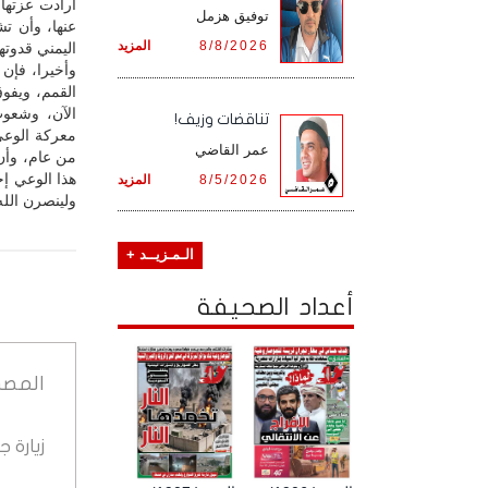
أرادت عزتها 
توفيق هزمل
عنها، وأن تش
8/8/2026
المزيد
اليمني قدوتها
وأخيرا، فإن 
الآن، وشعوب
تناقضات وزيف!
معركة الوعي
عمر القاضي
من عام، وأن 
هذا الوعي إح
8/5/2026
المزيد
ولينصرن الله
الـمـزيــد +
أعداد الصحيفة
المصد
زيارة 