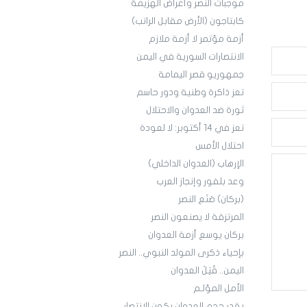
موجبات النصر وأعراض الهزيمة
كابتاجون (الأرض مقابل الراتب)
أزمة مؤتمر لا أزمة ملازم
الانتصارات السورية في اليمن
جمهوريو قصر اليمامة
تعز ذاكرة وطنية ودور حاسم
ثورة ضد العدوان والاحتلال
تعز في 14 أكتوبر: لا لعودة
احتلال الأمس
الإرهاب (العدوان الداخلي)
وعد بلفور وإنجاز العرب
(بركان) صَنَع النصر
المرتزقة لا يصنعون النصر
بركان يوسع أزمة العدوان
بإحياء ذكرى المولد النبوي.. النصر
اليمن.. قُتِلَ العدوان
الأمل المؤلـم
بقدر حجم العدوان يكون الانتصار