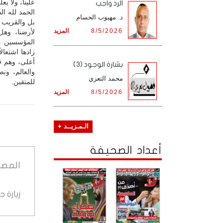
علينا، ولا يع
الرد واجب
الحمد لله ال
د. مهيوب الحسام
بل والقريب أ
8/5/2026
المزيد
لأرضنا، وهل
المؤسسين م
زادها اشتعالا
أعلى، وهم ق
بشارة الوجود (3)
والعالم، ون
محمد التعزي
للمتقين.
8/5/2026
المزيد
الـمـزيــد +
أعداد الصحيفة
المصد
زيارة 