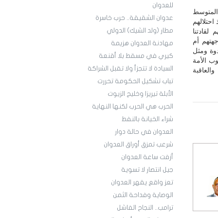
للعدوان
 المتوسط
عدوان الشقيقة.. حرب خاسرة
احتلالهم
مطار (ولد الشيك) الدولي
لقادتنا
هتهم أم
مهادنة العدوان هزيمة
قدوة ومثل
كيري في مسقط بلا أقنعة
وب الأمة
السيادة لا تتجزأ ولا تقبل الشراكة
العاقبة
تباب تشكيل الحكومة تحررت
الأبلة تيريزا وخليج الزيوت
الحرب هي الحرب لكنها النهاية
شراء الخيانة بالنفط
العدوان في حالة دوار
شرعب تمزق أوراق العدوان
أزفت ساعة العدوان
جيل انتصار لا تسوية
تعز واقع يقهر العدوان
الوصاية وفداحة الثمن
ترامب.. النجاح الفاشل