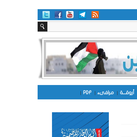
أروقـــة
|
مرافىء
|
PDF
|