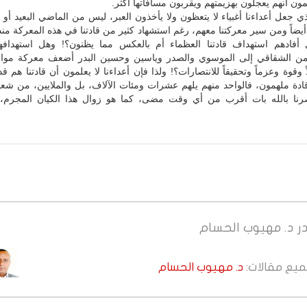
لمون أنهم يعجلون بهزيمتهم ويقربون مسافاتها أكثر.
ذي جعل أعداءنا أغبياء لا يتعظون ولا يأخذون العبر، ليس من الماضي البعيد أو
يضاً ومن سير معركتنا معهم، رغم استشهاد كثير من قادتنا في هذه المعركة منذ 
 أفادهم استهداف قادتنا العظماء أم بالعكس مما يظنون؟! وهل استهدافهم 
ن الشقاقي إلى الموسوي والصدر وياسين وحسين البدر أضعف معركة مواج
ً وقوة وعزماً وتحقيقاً للانتصارات؟! ولذا فإن أعداءنا لا يعلمون أن قادتنا هم 
ادة ملهمون، فالواحد منهم يلهم عشرات ومئات الآلاف، بل والملايين، من شع
صرنا بالله بات أقرب من أي وقت مضى، كما هو زوال هذا الكيان المجرم، و
ر
د. مهيوب الحسام
جميع مقالات:
د. مهيوب الحسام