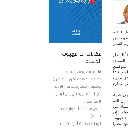
ربة فيه
قدوة لمن
تم السير
مقالات د. مهيوب
ً للباطل
 الفساد،
الحسام
 متوكلين
سلم يا سعودي نفسك
 ودفاعاً
اق نصرة
محافظ الحديدة (حق بن هادي)
في عمارة
لوكيربي يحط رحاله في الرياض
من الدفاع الإيجابي إلى الردع
هي قيمة
 إن الله
الاستراتيجي
فساد في
عارض مبادرات العدوان (ولد
واه. «إن
الشيك)
 قضيتهم،
ون نصراً
الهدنة تغطية أخرى فاشلة