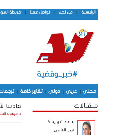
|
|
|
الرئيسية
من نحن
تواصل معنا
خريطة المو
#خبر_وقضية
محلي
|
عربي
|
دولي
|
تقارير خاصة
|
ترجمات
مـقـالات
قادتنا ش
د. مهيوب الحس
تناقضات وزيف!
عمر القاضي