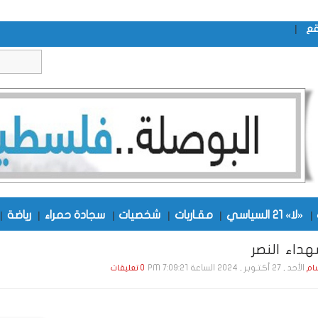
|
قع
|
«لا» 21 السياسي
|
مقـاربات
|
شخصيات
|
سجادة حمراء
|
رياضة
|
هداء النصر
الأحد , 27 أكـتـوبـر , 2024 الساعة 7:09:21 PM
ام
0 تعليقات