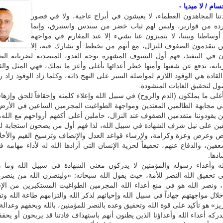
ام / لا ميديا -
تنا المجاهدون العظماء، لا يعيشون في أبراج عاجية، ولا في قصور
دة من قوارير، وليس لهم ثياب خضر من سندس واستبرق، وإنما
وساطنا وبيننا، لا يتميزون عنا بشيء إلا عند المغارم في مواجهة
ن يتقدمون الصفوف للنزال، مع أنهم من يخطط أو يشارك فيه، إلا
 في التنفيذ، فهم أول السيوف المشهرة بوجه العدو، المتصدية لضرباته الضا
باته، تدفع عن شعبها وأمتها خطر أعدائها بأغلى وأعز ما تملك، فهي المثل وال
القادة هي الوقود اللازم لمواصلة السير على النهج ذاته، وكلما زاد الوقود زاد ر
ل لتحقيق الغايات المنشودة.
بأغلى ما يملكون (الدم والروح) في سبيل الله وإعلاء كلمته وإحقاقاً للحق وإزهاقا
ي مجابهة الظالمين المعتدين ومواجهة الطواغيت المجرمين الساعين في الأرض
ن يقودوننا متقدمين الصفوف عند النزال، حاملين أعلى أكفهم أرواحهم مع الله،
قين على نيل شرف الشهادة في سبيل الله، لذا فهم أول من يضحون استجابة لله
 وعرض وعزة وكرامة، ولإرساء قواعد العدل والإنصاف وترسيخ القيم والأخل
فين، والدفاع عنهم، تحقيقاً لحرية الإنسان التي أرادها الله له لأداء مهامه 
ادها.
له وأعداء رسوله والمؤمنين لا يدركون معنى الشهادة في سبيل الله وما 
ي تحقيق الله النصر للأمة، حيث يقول الله سبحانه: «ولينصرن الله من ينصره
 ونصر الله هو في منع أعداء الله المجرمين الطواغيت المستكبرين من الإ
ال مواجهتهم جهاداً في سبيل الله وإحيائهم لذكر الله والتزامهم طاعة الله وتق
يز» هو تأكيد على قوة الله وتحقيق وعده بالنصر للمؤمنين، بالله وبحقهم وعدالة
يدركه أعداء الله وأعداؤنا الذين يظنون أنهم باستهداف قادتنا قد يربحون أو يحقق