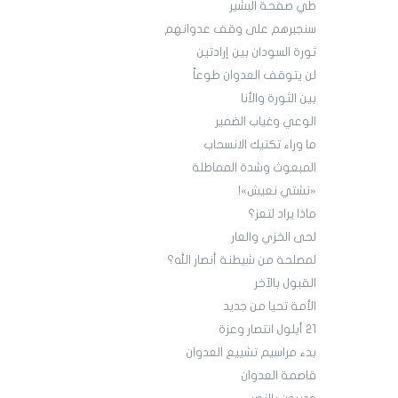
طي صفحة البشير
سنجبرهم على وقف عدوانهم
ثورة السودان بين إرادتين
لن يتوقف العدوان طوعاً
بين الثورة والأنا
الوعي وغياب الضمير
ما وراء تكتيك الانسحاب
المبعوث وشدة المماطلة
«نشتي نعيش»!
ماذا يراد لتعز؟
لحى الخزي والعار
لمصلحة من شيطنة أنصار الله؟
القبول بالآخر
الأمة تحيا من جديد
21 أيلول انتصار وعزة
بدء مراسيم تشييع العدوان
قاصمة العدوان