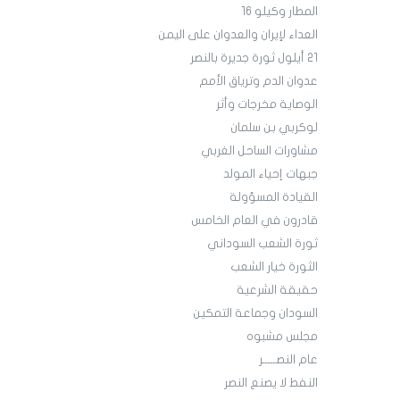
المطار وكيلو 16
العداء لإيران والعدوان على اليمن
21 أيلول ثورة جديرة بالنصر
عدوان الدم وترياق الأمم
الوصاية مخرجات وأثر
لوكربي بن سلمان
مشاورات الساحل الغربي
جبهات إحياء المولد
القيادة المسؤولة
قادرون في العام الخامس
ثورة الشعب السوداني
الثورة خيار الشعب
حقيقة الشرعية
السودان وجماعة التمكين
مجلس مشبوه
عام النصـــــر
النفط لا يصنع النصر