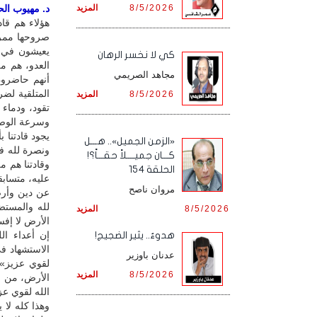
8/5/2026
المزيد
د. مهيوب الحس
هؤلاء هم قاد
صروحها ممر
يعيشون في أ
كي لا نخسر الرهان
العدو، هم م
مجاهد الصريمي
أنهم حاضرون
المتلقية لضر
8/5/2026
المزيد
تقود، ودماء 
وسرعة الوصو
يجود قادتنا 
«الزمن الجميل».. هـــل
ونصرة لله ف
كـــان جميــــلاً حقـــاً؟!
وقادتنا هم م
الحلقة 154
عليه، متساب
مروان ناصح
عن دين وأرض
لله والمستضع
8/5/2026
المزيد
الأرض لا إفس
إن أعداء ال
هدوءٌ.. يثير الضجيج!
الاستشهاد ف
عدنان باوزير
لقوي عزيز»،
8/5/2026
المزيد
الأرض، من خل
الله لقوي عز
وهذا كله لا 