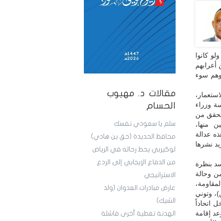
لو كانوا
 أعرابهم
موهم سوء
مقالات د. مهيوب
ر هو الاستعمار،
ة وزراء
الحسام
 تحقق من
سلم يا سعودي نفسك
ن منها،
ذه عدالة
محافظ الحديدة (حق بن هادي)
ريد نشرها
لوكيربي يحط رحاله في الرياض
من الدفاع الإيجابي إلى الردع
 وثقافة تتجسد بنظرة
من وحالة
الاستراتيجي
مقاومة،
عارض مبادرات العدوان (ولد
، وتوني
الشيك)
ل اتحاداً
عد إقامة
الهدنة تغطية أخرى فاشلة