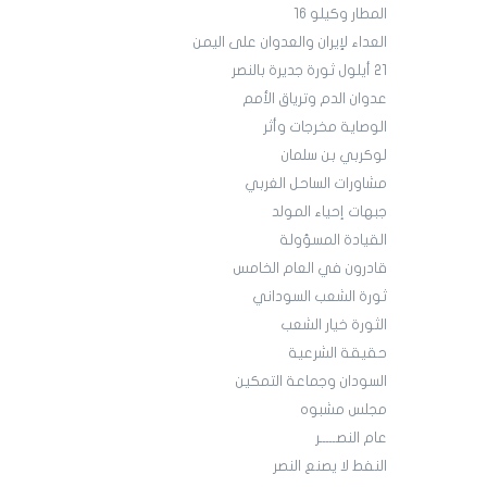
المطار وكيلو 16
العداء لإيران والعدوان على اليمن
21 أيلول ثورة جديرة بالنصر
عدوان الدم وترياق الأمم
الوصاية مخرجات وأثر
لوكربي بن سلمان
مشاورات الساحل الغربي
جبهات إحياء المولد
القيادة المسؤولة
قادرون في العام الخامس
ثورة الشعب السوداني
الثورة خيار الشعب
حقيقة الشرعية
السودان وجماعة التمكين
مجلس مشبوه
عام النصـــــر
النفط لا يصنع النصر