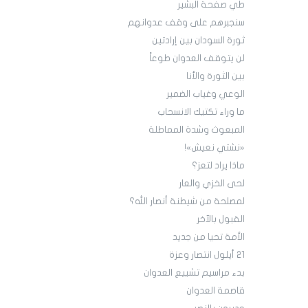
طي صفحة البشير
سنجبرهم على وقف عدوانهم
ثورة السودان بين إرادتين
لن يتوقف العدوان طوعاً
بين الثورة والأنا
الوعي وغياب الضمير
ما وراء تكتيك الانسحاب
المبعوث وشدة المماطلة
«نشتي نعيش»!
ماذا يراد لتعز؟
لحى الخزي والعار
لمصلحة من شيطنة أنصار الله؟
القبول بالآخر
الأمة تحيا من جديد
21 أيلول انتصار وعزة
بدء مراسيم تشييع العدوان
قاصمة العدوان