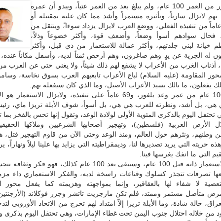
بلغ وعد بلفور من العمر 100 عام، ولم يبلغ بعد من العمر عتياً، ويبدو أن عمره
بهم لايزال سارياً، وتأثيره مستمراً وأشد مما كان عليه بمقتبله أو
ال الـ60 عاماً من تنفيذه الفعلي، ووضع العرب لايزال يزداد سوءا،ً وينتقل من
فحال سوادهم أسوأ وضعاً، وأضعف قوة، وأكثر خضوعاً وذلاً،
م خيانة لبني جلدتهم، وأكثر عمالة للاستعمار من ذي قبل، وأكثر
ن له الجزية عن يدٍ وهم صاغرون، وهم أرخص ثمناً لديه، وأسفل مكاناً عنده، و
 أذناب الغرب من الأعراب لا يشفع لهم ذلك شيئاً، ولا يغني حتى عن العرب من
 محور المقاومة (عليه السلام) لباع الأعراب تابعيهم العرب بسوق نخاسة، وسا
ك يفعلون، ما بالك بسيد الأعراب الأصيل، وما الذي كان سيفعله بهم.
لقد مضى 100 عام من عمر وعد بلفور، و69 عاماً على تنفيذه، ولايزال الاستعما
هي، بل أشد، ونظرته للعرب هي هي، بل أسوأ، شوف الأبلة تريزا ماي، رئيس
ي تحتفل اليوم بالذكرى المئوية الأولى لولادة الوعد، وتقول إنها تحس بالفخر بما
لال الأرض العربية (فلسطين)، وتهجير أصحابها الشرعيين وملاكها الحقيقيي
 وطنهم، ونثرهم حول العالم، ومنذ الوعد وحتى الآن من قاوم التهجير قتل، ه
ذه حريته التي يريد تصديرها لنا، وديمقراطيته التي يزايد بها علينا ليلاً ونهاراً، ي
قيم التي ما انفك يغرسها فينا.
إن هذا هو الاستعمار ذاته قبل 100 عام، وسيبقى بعد 100 عام كذلك، فهو فكر
تبعها تصرفات تتجذر كسلوك وقناعات راسخة لديه، والفكر الاستعماري داء مز
ية لا شفاء لها بالعقاقير، وإنما بمواجهته وهزيمته كما يفعل محور ال
مرض متأصل مستمر وممتد، فلم تكن مارجريت تاتشر وجزر فوكلاند (الأرجنتين)
راق، حالة شاذة، وما الأبلة تريزا إلاّ امتداد لهم تخرج من الاتحاد الأوروبي لتدخ
اود من خلاله احتلال جنوب اليمن تحت غطاء الإمارات، وهي تحتفل اليوم بذكرى و