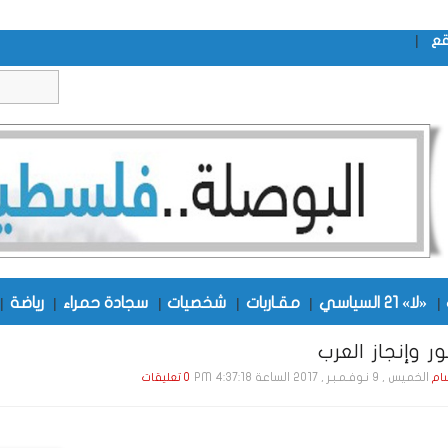
|
قع
|
«لا» 21 السياسي
|
مقـاربات
|
شخصيات
|
سجادة حمراء
|
رياضة
|
ر وإنجاز العرب
الخميس , 9 نـوفـمـبـر , 2017 الساعة 4:37:18 PM
ام
0 تعليقات