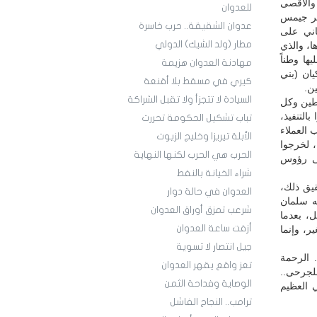
 والأقصى
للعدوان
ثر جيمس
عدوان الشقيقة.. حرب خاسرة
طاني على
مطار (ولد الشيك) الدولي
ا، والذي
مون عليها وطناً
مهادنة العدوان هزيمة
يان (بني
كيري في مسقط بلا أقنعة
السيادة لا تتجزأ ولا تقبل الشراكة
سطين وكل
التنفيذ،
تباب تشكيل الحكومة تحررت
 العملاء
الأبلة تيريزا وخليج الزيوت
 لخرجوا
الحرب هي الحرب لكنها النهاية
لى رؤوس
شراء الخيانة بالنفط
قيق ذلك،
العدوان في حالة دوار
ه سلمان
شرعب تمزق أوراق العدوان
ل، بعدما
أزفت ساعة العدوان
ر، وإنما
جيل انتصار لا تسوية
. الرحمة
تعز واقع يقهر العدوان
لجرحى..
الوصاية وفداحة الثمن
ي العظيم
ترامب.. النجاح الفاشل