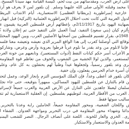
 على أرض العرب، ومقدساتهم من بيت لحم، كنيسة القيامة مهد سيدنا المسيح،
محمد وقبلته الأولى صلى الله عليهما وسلم.. إن بلفور لمن لا يعرف هو أر
 خارجية إمبراطورية (بريطانيا العظمى) الاستعمارية، أيام الانتداب البري
ول العربية التي كانت تحت احتلال الإمبراطورية العثمانية (التركية) قبل انهياره
قطع وعداً للصهاينة اليهود بتاريخ 2/11/1917م، بإعطائهم أرض فلسطين العربية يقي
وألزم كيان (بني سعود) التنفيذ، ليبدأ العمل على التنفيذ حتى تم إعلان ولادة ك
ن.
لوقائع التي أوصلتنا كعرب إلى هذا الواقع المرير الذي نعيشه وتعيشه معنا فل
ً، فإننا لانلوم من وعد بقدر ما نلوم عرباً فرطوا بعروبة وأرض وعرض، وشاركوا ب
 الأعراب أسر حكم كيانات النفط (أدوات المستعمر)، وتابعيهم من خونة العرب
 المستعمر، والذين لولا الخشية من الشعوب والخوف من تعاظم قوة المقاومة،
كرى وعد بلفور رسمياً، ولجعلوها عيداً وطنياً لهم يحتفلون به كل عام، وع
أن أسرة خدام الحرمين يفعلون، وإن خفية.
كان بلفور قد أعطى وعداً، فإن الملك المؤسس التزم بإنجاز الوعد، وعمل لتح
 قام بالتنازل عن فلسطين لليهود المساكين، ممهوراً بتوقيعه، حتى جاء نجل
لمان ليعملا جاهدين على التنازل عن الأرض العربية والعرب جميعاً لإسرائي
د العرب من الأقطار العربية، لتوطينهم بفلسطين. إن العقلية الاستعمارية لم تتغي
اليب سوئها فقط.
 واللجان الشعبية، ومحور المقاومة جميعاً، الحاملين راية وعدنا بالتحرير.
دائنا وشهداء محور المقاومة في درب التحرير ومواجهة العدوان.. الشفاء ل
رى.. الخزي والعار للخونة.. اللعنة على أنصاف الرجال.. النصر للشعب اليمن
 العدوان والاستعمار والاستكبار.