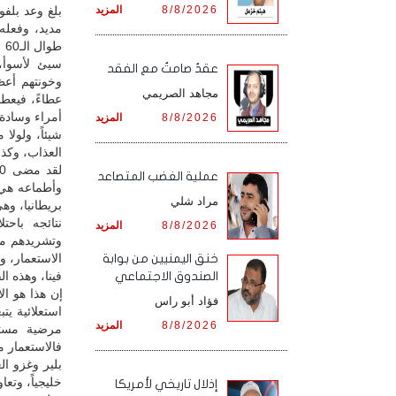
8/8/2026
المزيد
مديد، وفعله 
طو
سيئ لأسوأ، 
عقدٌ صامتٌ مع الفقد
وخونتهم أعظ
مجاهد الصريمي
عطاءً، فيعطو
أمراء وسادة،
8/8/2026
المزيد
شيئاً، ولولا
العذاب، وكذل
‏عملية الغضب المتصاعد
وأطماعه هي 
مراد شلي
بريطانيا، وه
نتائجه باحت
8/8/2026
المزيد
وتشريدهم من
الاستعمار، وه
خنق اليمنيين من بوابة
فينا، وهذه ال
الصندوق الاجتماعي
فؤاد أبو راس
استعلائية ي
8/8/2026
المزيد
مرضية مستعص
فالاستعمار 
بلير وغزو الع
خليجياً، وتع
إذلال تاريخي لأمريكا