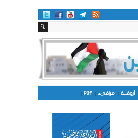
أروقـــة
|
مرافىء
|
PDF
|