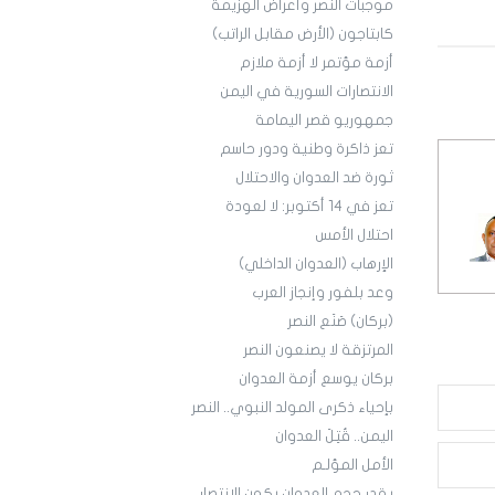
موجبات النصر وأعراض الهزيمة
كابتاجون (الأرض مقابل الراتب)
أزمة مؤتمر لا أزمة ملازم
الانتصارات السورية في اليمن
جمهوريو قصر اليمامة
تعز ذاكرة وطنية ودور حاسم
ثورة ضد العدوان والاحتلال
تعز في 14 أكتوبر: لا لعودة
احتلال الأمس
الإرهاب (العدوان الداخلي)
وعد بلفور وإنجاز العرب
(بركان) صَنَع النصر
المرتزقة لا يصنعون النصر
بركان يوسع أزمة العدوان
بإحياء ذكرى المولد النبوي.. النصر
اليمن.. قُتِلَ العدوان
الأمل المؤلـم
بقدر حجم العدوان يكون الانتصار