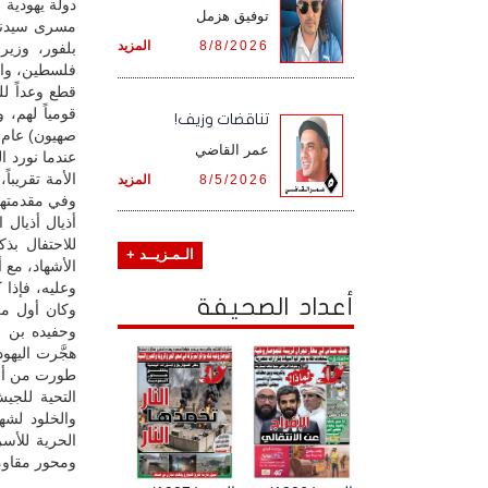
دولة يهودية
توفيق هزمل
مسرى سيدنا 
8/8/2026
المزيد
بلفور، وزير
فلسطين، والد
قومياً لهم، 
تناقضات وزيف!
صهيون) عام 1948م، بقرار تقسيم فلسطين بين أصحابها الأصليين العرب، وبين اليهود المحتلي
عمر القاضي
عندما نورد ا
الأمة تقريبا
8/5/2026
المزيد
وفي مقدمتهم
أذيال أذيال
للاحتفال بذ
الـمـزيــد +
الأشهاد، مع 
وعليه، فإذا 
أعداد الصحيفة
وكان أول من
وحفيده بن س
هجَّرت اليهو
طورت من أس
التحية للجيش
والخلود لشه
الحرية للأس
ومحور مقاومة