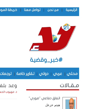
|
|
|
الرئيسية
من نحن
تواصل معنا
خريطة المو
#خبر_وقضية
محلي
|
عربي
|
دولي
|
تقارير خاصة
|
ترجمات
مـقـالات
وعد بلفو
د. مهيوب الحس
اتفاق دفاعي "صوري"
هيثم خزعل