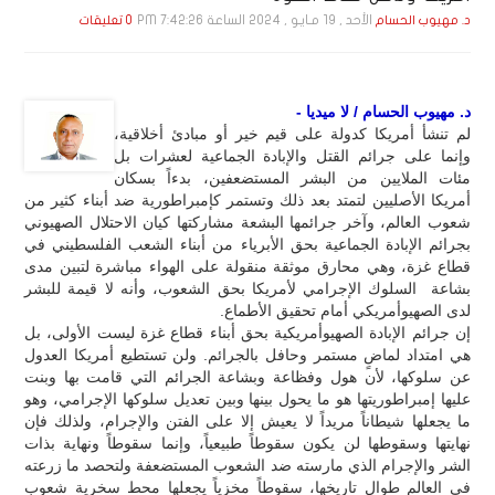
الأحد , 19 مـايـو , 2024 الساعة 7:42:26 PM
د. مهيوب الحسام
0 تعليقات
د. مهيوب الحسام / لا ميديا -
لم تنشأ أمريكا كدولة على قيم خير أو مبادئ أخلاقية،
وإنما على جرائم القتل والإبادة الجماعية لعشرات بل
مئات الملايين من البشر المستضعفين، بدءاً بسكان
أمريكا الأصليين لتمتد بعد ذلك وتستمر كإمبراطورية ضد أبناء كثير من
شعوب العالم، وآخر جرائمها البشعة مشاركتها كيان الاحتلال الصهيوني
بجرائم الإبادة الجماعية بحق الأبرياء من أبناء الشعب الفلسطيني في
قطاع غزة، وهي محارق موثقة منقولة على الهواء مباشرة لتبين مدى
بشاعة السلوك الإجرامي لأمريكا بحق الشعوب، وأنه لا قيمة للبشر
لدى الصهيوأمريكي أمام تحقيق الأطماع.
إن جرائم الإبادة الصهيوأمريكية بحق أبناء قطاع غزة ليست الأولى، بل
هي امتداد لماضٍ مستمر وحافل بالجرائم. ولن تستطيع أمريكا العدول
عن سلوكها، لأن هول وفظاعة وبشاعة الجرائم التي قامت بها وبنت
عليها إمبراطوريتها هو ما يحول بينها وبين تعديل سلوكها الإجرامي، وهو
ما يجعلها شيطاناً مريداً لا يعيش إلا على الفتن والإجرام، ولذلك فإن
نهايتها وسقوطها لن يكون سقوطاً طبيعياً، وإنما سقوطاً ونهاية بذات
الشر والإجرام الذي مارسته ضد الشعوب المستضعفة ولتحصد ما زرعته
في العالم طوال تاريخها، سقوطاً مخزياً يجعلها محط سخرية شعوب