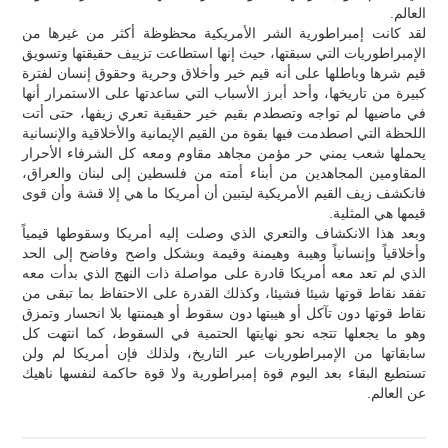
العالم.
لقد كانت إمبراطورية الشر الأمريكية محظوظة أكثر من غيرها من
الإمبراطوريات التي سبقتها، حيث إنها استطاعت تزييف حقيقتها وتسويق
قيم شرها وباطلها على أنه قيم خير وأخلاق وحرية وحقوق إنسان لفترة
كبيرة من تاريخها، وأحد أبرز الأسباب التي ساعدتها على الاستمرار أنها
في ماضيها لم تواجه وتصطدم بقيم خير حقيقية تعري زيفها، حتى أتت
اللحظة التي اصطدمت فيها بقوة من القيم الإيمانية والأخلاقية والإنسانية
يحملها شعب يمني حر مؤمن مجاهد مقاوم ومعه كل الشرفاء الأحرار
المقاومين المجاهدين من أبناء أمته من فلسطين إلى لبنان والعراق،
فانكشف زيف القيم الأمريكية ليتبين أن أمريكا ما هي إلا قشة وأن قوى
قيمها هي المثلية.
وبعد هذا الانكشاف والتعري الذي وصلت إليه أمريكا وسقوطها قيمياً
وأخلاقياً وإنسانياً وهيبة وهيمنة وقيمة وبشكل واضح وفاضح إلى الحد
الذي لم تعد معه أمريكا قادرة على مواصلة ذات النهج الذي بدأت معه
تفقد نقاط قوتها شيئا فشيئا، وكذلك القدرة على الاحتفاظ بما تبقى من
نقاط قوتها دون تآكل أو هيبتها دون سقوط أو هيمنتها بلا انحسار وتمزق
وهو ما يجعلها تتجه نحو نهايتها الحتمية في السقوط، كما انتهت كل
سابقاتها من الإمبراطوريات عبر التاريخ، ولذلك فإن أمريكا لم ولن
تستطيع البقاء بعد اليوم قوة إمبراطورية ولا قوة حاكمة لنفسها ناهيك
عن العالم.