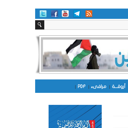
أروقـــة
|
مرافىء
|
PDF
|