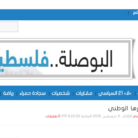
|
قع
|
«لا» 21 السياسي
|
مقـاربات
|
شخصيات
|
سجادة حمراء
|
رياضة
|
ها الوطني
الثلاثاء , 3 ديـسـمـبـر , 2019 الساعة 6:22:00 PM
ام
0 تعليقات