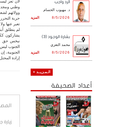
لأن تعز ليست
الرد واجب
وطني ومجد تا
د. مهيوب الحسام
وولائهم لشعب
8/5/2026
المزيد
حربة التحرر 
تعبر عنها ولا 
لم ينطلق أبن
يشاركون ككل
بشارة الوجود (3)
نبخس حق الي
محمد التعزي
الجنوبية، إن
8/5/2026
المزيد
إرادة المحتل
الـمـزيــد +
أعداد الصحيفة
المصد
زيارة 