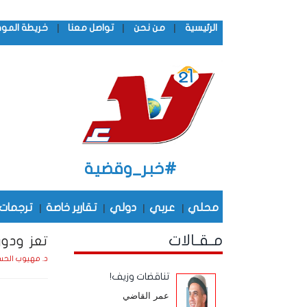
|
|
|
الرئيسية
من نحن
تواصل معنا
خريطة المو
#خبر_وقضية
محلي
|
عربي
|
دولي
|
تقارير خاصة
|
ترجمات
مـقـالات
تعز ودور
د. مهيوب الحس
تناقضات وزيف!
عمر القاضي