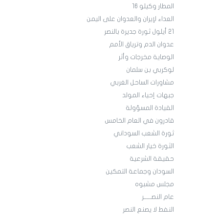
المطار وكيلو 16
العداء لإيران والعدوان على اليمن
21 أيلول ثورة جديرة بالنصر
عدوان الدم وترياق الأمم
الوصاية مخرجات وأثر
لوكربي بن سلمان
مشاورات الساحل الغربي
جبهات إحياء المولد
القيادة المسؤولة
قادرون في العام الخامس
ثورة الشعب السوداني
الثورة خيار الشعب
حقيقة الشرعية
السودان وجماعة التمكين
مجلس مشبوه
عام النصـــــر
النفط لا يصنع النصر