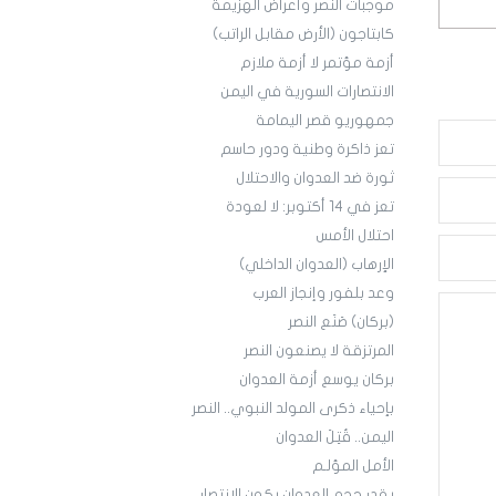
موجبات النصر وأعراض الهزيمة
كابتاجون (الأرض مقابل الراتب)
أزمة مؤتمر لا أزمة ملازم
الانتصارات السورية في اليمن
جمهوريو قصر اليمامة
تعز ذاكرة وطنية ودور حاسم
ثورة ضد العدوان والاحتلال
تعز في 14 أكتوبر: لا لعودة
احتلال الأمس
الإرهاب (العدوان الداخلي)
وعد بلفور وإنجاز العرب
(بركان) صَنَع النصر
المرتزقة لا يصنعون النصر
بركان يوسع أزمة العدوان
بإحياء ذكرى المولد النبوي.. النصر
اليمن.. قُتِلَ العدوان
الأمل المؤلـم
بقدر حجم العدوان يكون الانتصار