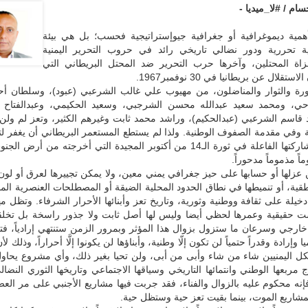
ام / #لا_ميديا -
مية ديموغرافية أو جغرافية جيوإستراتيجية فحسب؛ بل هي بيئة
ة تحررية ودور نضالي تاريخي رائد في حروب التحرير اليمنية
زاة المحتلين، وآخرها حرب التحرير ضد المحتل البريطاني التي
تقلال عن بريطانيا في 30 نوفمبر1967.
ورة والثوار والمناضلون، من مهيوب علي غالب الشرعبي (عبود)، وسلطان أح
احي، ومحمد سعيد عبدالله محسن الشرجبي، وسعيد الحكيمي، وعبدالفتاح 
د قاسم الشرعبي (عبدالحكيم)، وراشد محمد ثابت وغيرهم الكثير، وتعز لم ولن 
 وفي مقدمة الصفوف الوطنية. ولذا لم يستطع المستعمر البريطاني أن يغفر لت
البطولي ومشاركتها الفاعلة في ثورة الـ14 من أكتوبر المجيدة التي أخرجته من أرض
ً مذموماً مدحوراً.
 عزلها أو حسابها على حيز جغرافي يمني معين، ولا يمكن تجييرها لعرق أو لون
طقية، أو تنميطها في نطاق الحدود المحلية الضيقة أو المصطلحات العنصرية المق
لة على ثقافة ووطنية وثورية، وتاريخ تعز وأبنائها الأحرار الشرفاء. وتظل م
 حقيقية وعمرها لحظي أيضا وليس لها أصل ثابت ولا جذور راسخة بل تخلق
 خارجي وسرعان ما ستزول بزوال هذا المؤثر وبمرور الزمن ستنتهي إرادياً، فتع
ا وإرادة وقدراً حتمياً لن تكون إلّا وطنية، وأبناؤها لن يكونوا إلَّا أحراراً، وذلك ل
كل اليمنيين شاء من شاء وأبى من أبى، ولن تحيا بغير ذلك، وأي مشروع يحاو
 مربعها الوطني وانتمائها التاريخي وسياقها الاجتماعي وتاريخها الثوري النضال
فإنه محكوم عليه بالزوال والفناء، فقد جربت فيها مشاريع الأجنبي على مر الع
شاريع الموت، بينما بقيت تعز حية وستظل حية.