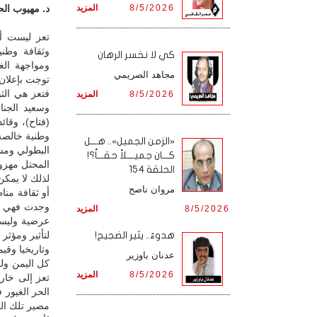
8/5/2026
المزيد
د. مهيوب الحس
تعز ليست أه
وثقافة وطني
كي لا نخسر الرهان
ومواجهة الغ
مجاهد الصريمي
توجت بإعلان الاس
فتعز هي الث
8/5/2026
المزيد
وسعيد الجن
(فتاح)، وقائ
وطنية خالصة
«الزمن الجميل».. هـــل
كـــان جميــــلاً حقـــاً؟!
المحتل مهزوما
الحلقة 154
لذلك لا يمكن
مروان ناصح
أو ثقافة منا
وجدت فهي دخي
8/5/2026
المزيد
عرضية وليست
لتأثير ومؤثر
هدوءٌ.. يثير الضجيج!
وتاريخيا وقيمي
عدنان باوزير
كل اليمن ول
8/5/2026
المزيد
تعز إلى خارج
الحر الغيور 
مصير تلك الم