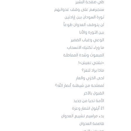
طي صفحة البشير
سنجبرهم على وقف عدوانهم
ثورة السودان بين إرادتين
لن يتوقف العدوان طوعاً
بين الثورة والأنا
الوعي وغياب الضمير
ما وراء تكتيك الانسحاب
المبعوث وشدة المماطلة
«نشتي نعيش»!
ماذا يراد لتعز؟
لحى الخزي والعار
لمصلحة من شيطنة أنصار الله؟
القبول بالآخر
الأمة تحيا من جديد
21 أيلول انتصار وعزة
بدء مراسيم تشييع العدوان
قاصمة العدوان