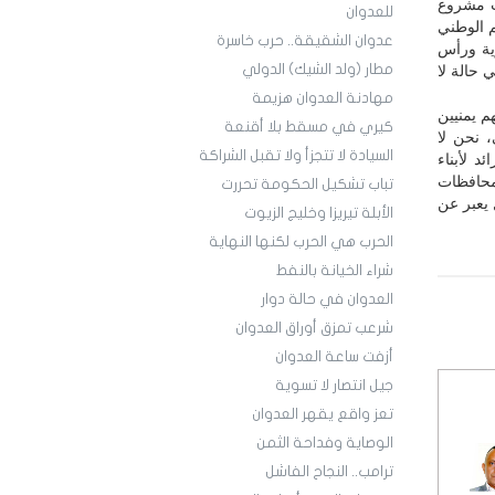
نت مشروع
للعدوان
م الوطني
عدوان الشقيقة.. حرب خاسرة
رية ورأس
مطار (ولد الشيك) الدولي
 حالة لا
مهادنة العدوان هزيمة
م يمنيين
كيري في مسقط بلا أقنعة
، نحن لا
السيادة لا تتجزأ ولا تقبل الشراكة
د لأبناء
ن تعز ومعها المحافظات
تباب تشكيل الحكومة تحررت
 يعبر عن
الأبلة تيريزا وخليج الزيوت
الحرب هي الحرب لكنها النهاية
شراء الخيانة بالنفط
العدوان في حالة دوار
شرعب تمزق أوراق العدوان
أزفت ساعة العدوان
جيل انتصار لا تسوية
تعز واقع يقهر العدوان
الوصاية وفداحة الثمن
ترامب.. النجاح الفاشل