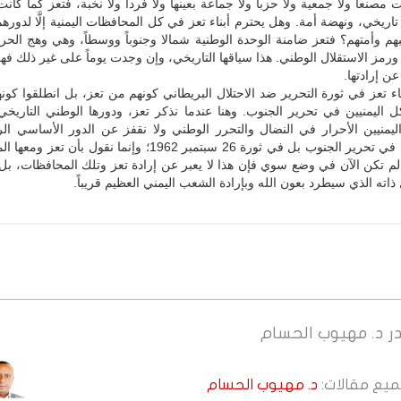
 مصنعاً ولا جمعية ولا حزباً ولا جماعة بعينها ولا فرداً ولا نخبة، فتعز كما كا
ريخي، ونهضة أمة. وهل يحترم أبناء تعز في كل المحافظات اليمنية إلَّا لدوره
هم وأمتهم؟ فتعز ضامنة الوحدة الوطنية شمالا وجنوباً ووسطاً، وهي وهج الح
ورمز الاستقلال الوطني. هذا سياقها التاريخي، وإن وجدت يوماً على غير ذلك فهي
عن إرادتها.
اء تعز في ثورة التحرير ضد الاحتلال البريطاني كونهم من تعز، بل انطلقوا كونه
 اليمنيين في تحرير الجنوب. وهنا عندما نذكر تعز، ودورها الوطني التاريخي
منيين الأحرار في النضال والتحرر الوطني ولا نقفز عن الدور الأساسي الرائ
الجنوب ليس في تحرير الجنوب بل في ثورة 26 سبتمبر 1962؛ وإنما نقول بأ
 لم تكن الآن في وضع سوي فإن هذا لا يعبر عن إرادة تعز وتلك المحافظات، بل
 ذاته الذي سيطرد بعون الله وبإرادة الشعب اليمني العظيم قريباً.
ر
د. مهيوب الحسام
جميع مقالات:
د. مهيوب الحسام