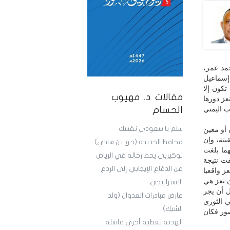
مد عمر،
إسماعيل
تكون إلا
مقالات د. مهيوب
عز دورها
 الجنوب اليمني
الحسام
سلم يا سعودي نفسك
 أو معين
يتة، وإن
محافظ الحديدة (حق بن هادي)
هما بلغت
لوكيربي يحط رحاله في الرياض
ت نتيجة
من الدفاع الإيجابي إلى الردع
ز واقعيا
أن تعز هي
الاستراتيجي
ل أن يجر
عارض مبادرات العدوان (ولد
ي الثوري
الشيك)
صور فكان
الهدنة تغطية أخرى فاشلة