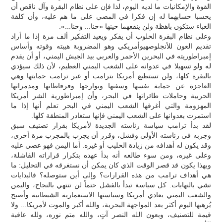
القوة والإمكانيات ما لديه اليوم، لذا فإن على نظام البقرة وآل ناقص أن
يحسبا حسابهما له إن فكرا في المضي على ما هم عليه، وأن كلفة
الغباء ستكون باهظة ولن ينفعهما حينها «حنا... وحنا...».
وعلى نظام البقرة الحلوب أن يفكر ويعيد التفكير ألف مرة إذا ما أراد
تقديم العون للأنجلوصهيوأمريكي وهو المضروبة هيبته وقوته وأساس
إمبراطوريته في البحرين الأحمر والعربي بيد الجيش اليمني، أو أن يقدم
له ولو تسهيلا في عدوانه على الشعب اليمني العظيم، لأن ذلك سيؤدي
بالبقرة كلها، ولن تستطيع أمريكا بترامب أو غير ترامب حمايتها وهي
العاجزة عن حماية نفسها وسفنها وبوارجها وفرقاطاتها ومدمراتها
الحربية وحاملات طائراتها في البحر، وأن إمبراطورية الشر أمريكا
المهزومة والتي أغرقها الشعب اليمني في البحر تعلم أنها إذا ما
استمرت بعدوانها على الشعب اليمني فإنها ستغادر المنطقة كلها.
لقد بدأ ترامب سياسة رئاسته الجديدة لأمريكا بقرار تصنيف سبق
وجربه في رئاسته الأولى وفشل، وقرر أن يجرب بالمجرب مرة أخرى،
وقد يكون له أهدافه من زيادة الحليب أو غيره. أما اليمن فهو عصي عليه
وعلى غيره، ومن سوء طالعه أنه بدأ عهده بتكرار قراراته الفاشلة،
وبهذا يكون قد قصر الوقت الذي كان يمكن أن نستغرقه في التحليل: ما
هي أهداف ترامب من هذه القرارات؟ وإلى أين ستوصله؟ فالبدايات
تشي بالنهايات. كل سياسة تبدأ بالفشل حتماً لن تنتهي بالنجاح، واليمن
والشعب اليمني يعادي أمريكا وسياستها الاستعمارية الشيطانية وأصبح
يُرهبها اليوم أكثر بعد المواجهة البحرية، والله أكبر والموت لأمريكا... ولا
قيمة للتصنيف، وبعون الله النصر آتٍ، والله متم نوره، ولله عاقبة