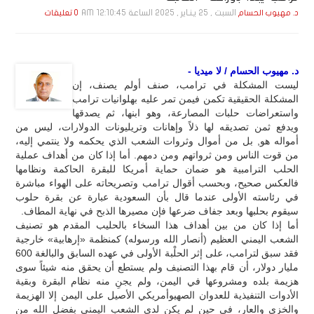
السبت , 25 يـنـاير , 2025 الساعة 12:10:45 AM
د. مهيوب الحسام
0 تعليقات
د. مهيوب الحسام / لا ميديا -
ليست المشكلة في ترامب، صنف أولم يصنف، إن
المشكلة الحقيقية تكمن فيمن تمر عليه بهلوانيات ترامب
واستعراضات حلبات المصارعة، وهو ابنها، ثم يصدقها
ويدفع ثمن تصديقه لها ذلاً وإهانات وتريليونات الدولارات، ليس من
أمواله هو, بل من أموال وثروات الشعب الذي يحكمه ولا ينتمي إليه،
من قوت الناس ومن ثرواتهم ومن دمهم. أما إذا كان من أهداف عملية
الحلب الترامبية هو ضمان حماية أمريكا للبقرة الحاكمة ونظامها
فالعكس صحيح، وبحسب أقوال ترامب وتصريحاته على الهواء مباشرة
في رئاسته الأولى عندما قال بأن السعودية عبارة عن بقرة حلوب
سيقوم بحلبها وبعد جفاف ضرعها فإن مصيرها الذبح في نهاية المطاف.
أما إذا كان من بين أهداف هذا السخاء بالحليب المقدم هو تصنيف
الشعب اليمني العظيم (أنصار الله ورسوله) كمنظمة «إرهابية» خارجية
فقد سبق لترامب، على إثر الحلْبة الأولى في عهده السابق والبالغة 600
مليار دولار، أن قام بهذا التصنيف ولم يستطع أن يحقق منه شيئاً سوى
هزيمة بلده ومشروعها في اليمن، ولم يجنِ منه نظام البقرة وبقية
الأدوات التنفيذية للعدوان الصهيوأمريكي الأصيل على اليمن إلا الهزيمة
والخزي والعار، في حين لم يكن لدى الشعب اليمني بفضل الله من