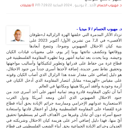
الأحد , 2 يـونـيـو , 2024 الساعة 7:29:22 PM
د. مهيوب الحسام
0 تعليقات
د. مهيوب الحسام / لا ميديا -
تزداد الآثار المدمرة التي خلفتها الهزة الزلزالية لـ«طوفان
الأقصى» في الـ7 من تشرين الأول/ أكتوبر 2023 على
بنية كيان الاحتلال الصهيوني وضوحا، وتتضح أبعادها
ووقائعها وتتكشف نتائجها يوما إثر يوم، على معنويات قيادات الكيان
وجيشه. وما يحدث بعد ثمانية أشهر وما تظهره المقاومة الفلسطينية في
قطاع غزة من حفاظ على قدراتها وتطوير لتكتيكاتها وأساليب مواجهتها
وتحقيق نقاط نصر جديدة، إضافة لأخذها أسرى جدداً من جنود الاحتلال،
هو دليل إضافي على مقدار شدة هذا الزلزال الذي أصاب الكيان وقوته
على مقياس «الهزيمة» مقابل انتصار المقاومة الذي أدخل الكيان في
أزمة وجودية وأفقد أمريكا هيبتها ومكانتها في العالم.
أما أن تكون المقاومة قادرة وبعد ثمانية أشهر على أخذ أسرى جدد من
جنود الاحتلال الصهيوني الذي أعلن ومعه أمريكا ودول الغرب
الاستعمارية عدوانهم الإجرامي وممارسة جرائم الإبادة بحق أبناء قطاع
غزة للقضاء على المقاومة الفلسطينية وقتل أو اعتقال قادتها واستعادة
جميع أسراه دون أي تبادل وغيرها من الأهداف التي لم يستطيعوا تحقيق
أيّ منها، فهذا دليل إضافي آخر على هزيمة كيان الاحتلال وشريكته في
العدوان وجرائم الإبادة الجماعية بحق أبناء الشعب الفلسطيني في قطاع