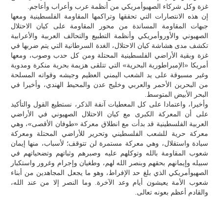
غزة وكل شركاء الصهيوأمريكي من أنظمة عرب وأعراب وأعاجم.
إن هذه الانتصارات التي تحققها وتراكمها المقاومة الفلسطينية ومعها
جبهات المقاومة المساندة من محور المقاومة على كيان الاحتلال
الصهيوني والأوروأمريكي وأنظمة التطبيع والتحالف العربية والأعرابية
تكشف مدى هشاشة كيان الاحتلال، الغدة السرطانية التي يتم ضربها في
غزة وبقية الأراضي الفلسطينية المحتلة ومن كل حدب وصوب، ومعها
أمريكا «الإمبراطورية البحرية» التي تتلقى هزيمة بحرية منكرة ومدوية
وغير مسبوقة على يد الشعب اليمني العظيم وجيشه وقواته المسلحة
من البحرين الأحمر والعربي وخليج عدن والمحيط الهندي، وأخيرا في
البحر الأبيض المتوسط.
وأخيرا، واعتمادا على كل المعطيات آنفة الذكر، نستطيع القول والتأكيد
على أن المعركة الكبرى مع كيان الاحتلال الصهيوني في الأراضي
العربية الفلسطينية قد بدأت مع انطلاق معركة «طوفان الأقصى»، وهي
معركة حرية للشعب الفلسطيني وتحرير للأراضي المحتلة ومعركة
سيادة واستقلال، وهي معركة مستمرة لن تتوقف؛ لأسباب، منها إيمان
شعوب المقاومة بالله وتوكلهم عليه وصبرهم وثباتهم وتضحياتهم في
سبيله وإيمانهم بحقهم وبنصر الله لهم، وطغيان وإجرام وغرور واستكبار
الصهيوأمريكي الذي بلغ حد الإفراط، وهو ما يجعل المجاهدين من أبناء
شعوب الأمة يعيشون أيام وعد الآخرة. وما النصر إلا من عند الله،
والقادم أعظم بعونه تعالى.