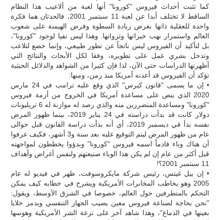
كما تثبت أحداث فيروس "كورونا" أنها لعبة من ألاعيب هذا النظام
الساقط لا تختلف أبدا عن لعبة 11 سبتمبر 2001، فالحدثان هما فكرة
واحدة للعقلية ذاتها بغرض زيادة السطوة وفرض الهيمنة على شعوب
العالم واستمرار نهب خيراتها وثرواتها. وهذا ليس نفيا لوجود "كورونا"،
بل لتأكيد أن الفيروس ليس ناتجاً عن تطور طبيعي، وإنما خضع لتلاعب
وتدخل بشري عمل على تطويره، وفقا لكل الأبحاث والنتائج التي
أظهرتها الدراسات حتى الآن، لذا فإن كثيرا من الشواهد والدلائل الحيثية
تؤكد أن الفيروس قد أعدته أمريكا منذ زمن، ومنها:
• إن ما يسمى "قانون كيرس" الذي وقع عليه ترامب في 24 مارس
2020 الذي ينص على مساعدة أمريكا في الخروج من أزمة فيروس
"كورونا" ومساعدة المتضررين منه والذي رصد له موازنة له 6 تريليونات
دولار كانت قد بدأت دراسته في 24 يناير 2019، بينما ظهور المرض
نفسه بدأ في ديسمبر 2019، أي أنه بدأت دراسة القانون قبل حوالى
عام من ظهور المرض ليتم التوقيع عليه بعد سنة و3 أشهر، فكيف عرفوا
أن هناك وباء قادماً اسمه فيروس "كورونا" وبدؤوا يخططون لمواجهته
قبل أكثر من عام إن لم يكن هذا الوباء صنيعتهم ولنفس أغراض وأهداف
11 سبتمبر 2001؟!
• إن بيل غيتس، رئيس شركة مايكروسوفت، ظهر في فيديو له عام
2005 وهو يخاطب المخابرات الأمريكية ويشرح في خطابه كيف يمكن
التحكم بالمتطرفين حول العالم، خصوصا في الشرق الأوسط، ويقول:
"نحن بحاجة لصناعة فيروس معين يصيب الجهاز التنفسي ويدمر خلايا
بعينها في الدماغ"، وهذا شاهد آخر على نزعة الشر الأمريكية وهوسها