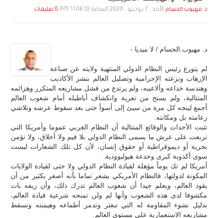
الأحد , 7 يـونـيـو , 2020 الساعة 11:08:13 PM
د. مهيوب الحسام
0 تعليقات
د. مهيوب الحسام / لا ميديا -
لم يتورع رئيس النظام الدولي المنتهية ولايته عن صناعة
الإرهاب ونزعته الإجرامية وتضليل العالم بنشر الأكاذيب
وهندسة خداعه وألاعيبه، ولم يرتدع من فشل مشاريعه المتكرر وهزائمه
المتتالية، ولم يستح من تعرية وانكشاف أباطيله أمام شعوب العالم
أجمع ليتجه كل مرة من سيئ إلى أسوأ حتى بعد سقوط عرشه وتلاشي
زعامته بل ومكانته.
تثبت الأحداث والوقائع المتتالية أن النظام الغربي عموما وأمريكا التي
تربعت على عرش ما يسمى النظام الدولي بلا قيم ولا أخلاق، ولا تؤمن
بحرية أو ديموقراطية أو حقوق إنسان، لأن كل تلك الشعارات ليست
سوى أكذوبة كبرى وخدعة هيوليوودية.
أمريكا لم تك يوماً مؤهلة لقيادة النظام الدولي ولا حتى لقيادة الولايات
المكونة لدولتها، فالنظام الأمريكي يشعر تماما بأنه أصغر بكثير من أن
يقود العالم، ويعلم جيدا أن شعوب العالم تدرك ذلك، وأن زيفه بات
مكشوفا لدى هذه الشعوب وأنها لم ولن تمنحه شرعية قيادة العالم،
بدليل نشوء المقاومة له التي تبعثر وتدمر أطماعه وهيمنته وتسقط
مشاريعه الاستعمارية على مستوى العالم.