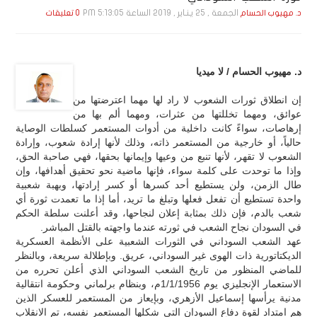
الجمعة , 25 يـنـاير , 2019 الساعة 5:13:05 PM
د. مهيوب الحسام
0 تعليقات
د. مهيوب الحسام / لا ميديا
إن انطلاق ثورات الشعوب لا راد لها مهما اعترضتها من
عوائق، ومهما تخللتها من عثرات، ومهما ألم بها من
إرهاصات، سواءً كانت داخلية من أدوات المستعمر كسلطات الوصاية
حالياً، أو خارجية من المستعمر ذاته، وذلك لأنها إرادة شعوب، وإرادة
الشعوب لا تقهر، لأنها تنبع من وعيها وإيمانها بحقها، فهي صاحبة الحق،
وإذا ما توحدت على كلمة سواء، فإنها ماضية نحو تحقيق أهدافها، وإن
طال الزمن، ولن يستطيع أحد كسرها أو كسر إرادتها، وبهبة شعبية
واحدة تستطيع أن تفعل فعلها وتبلغ ما تريد، أما إذا ما تعمدت ثورة أي
شعب بالدم، فإن ذلك بمثابة إعلان لنجاحها، وقد أعلنت سلطة الحكم
في السودان نجاح الشعب في ثورته عندما واجهته بالقتل المباشر.
عهد الشعب السوداني في الثورات الشعبية على الأنظمة العسكرية
الديكتاتورية ذات الهوى غير السوداني، عريق. وبإطلالة سريعة، وبالنظر
للماضي المنظور من تاريخ الشعب السوداني الذي أعلن تحرره من
الاستعمار الإنجليزي يوم 1/1/1956م، وبنظام برلماني وحكومة انتقالية
مدنية يرأسها إسماعيل الأزهري، وبإيعاز من المستعمر للعسكر الذين
هم امتداد لقوة دفاع السودان التي شكلها المستعمر نفسه، تم الانقلاب