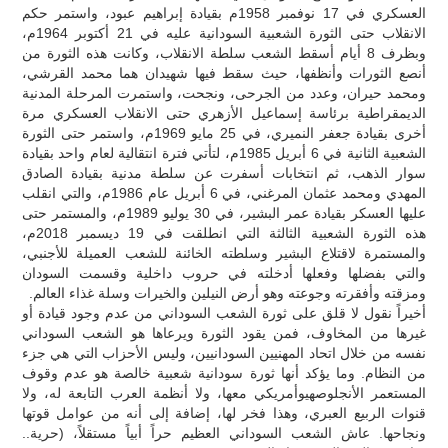
العسكري في 17 نوفمبر 1958م بقيادة إبراهيم عبود، واستمر حكم
الانقلاب حتى الثورة الشعبية السودانية عليه في 21 أكتوبر 1964م،
وبظرف 8 أيام أسقط الشعب سلطة الانقلاب، وكانت هذه الثورة من
أنصع الثورات وأنظفها، حيث سقط فيها شهيدان هما محمد القرشي،
ومحمد حيران، وعدد من الجرحى، ونجحت، واستمرت المرحلة المدنية
الديمقراطية برئاسة إسماعيل الأزهري حتى الانقلاب العسكري مرة
أخرى بقيادة جعفر النميري، في 25 مايو 1969م، واستمر حتى الثورة
الشعبية الثانية في 6 أبريل 1985م، لتأتي فترة انتقالية لعام واحد بقيادة
سوار الذهب، ثم انتخابات أسفرت عن سلطة مدنية بقيادة الصادق
المهدي ومحمد عثمان المرغني، في 6 أبريل عام 1986م، والتي انقلب
عليها العسكر بقيادة عمر البشير، في 30 يوليو 1989م، والمستمر حتى
هذه الثورة الشعبية الثالثة التي انطلقت في 19 ديسمبر 2018م،
والمستمرة لاقتلاع البشير وسلطته الخائنة للشعب العميلة للأجنبي،
والتي بفضلها وفعلها أدخلته في حروب داخلية وقسمت السودان
ومزقته وأفقرته وجوعته وهو أرض النيلين والخيرات وسلة غذاء العالم.
أخيراً نقول لا قلق على ثورة الشعب السوداني من عدم وجود قيادة أو
غيرها من المخاوف، فمن يقود الثورة ويرعاها هو الشعب السوداني
نفسه من خلال اتحاد المهنيين السودانيين، وليس الأحزاب التي هي جزء
من النظام. وما يؤكد أنها ثورة سودانية شعبية خالصة هو عدم وقوف
المستعمر الأنجلوصهيوأمريكي معها، ولا أنظمة العرب التابعة له، ولا
قنوات الربيع العبري، وهذا فخر لها، إضافة إلى أنه من عوامل قوتها
ونجاحها. عاش الشعب السوداني العظيم حراً أبياً مستقلاً، (حرية..