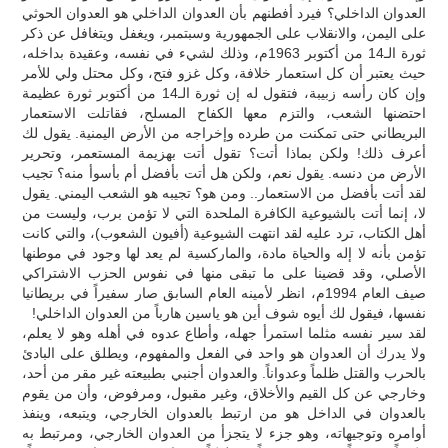
العدوان الداخلي؟ فيرد أفطنهم بأن العدوان الداخلي هو العدوان الحوثي
على اليمن، والانقلاب على الجمهورية وسبتمبر، ويغفل ويتغافل عن ذكر
ثورة الـ14 من أكتوبر 1963م، وذلك لشيء في نفسه، وعقيدة بداخله،
حيث يعتبر أن كل استعمار خلافة، وكل غزو فتح، وكل محتل ولي للأمر
وإن كان رأسه زبيبة، فتقول له إن ثورة الـ14 من أكتوبر ثورة عظيمة
احتضنها الشعب، والتزم معها الكفاح المسلح، فقاتلت الاستعمار
البريطاني حتى تمكنت من طرده وإخراجه من الأرض اليمنية. يقول لك
أعرف ذلك! ولكن بماذا أتت؟ تقول أتت بهزيمة المستعمر، وتحرير
الأرض من دنسه. يقول نعم، ولكن هل أتت بأفضل أم بأسوأ منه؟ تجيب
لقد أتت بأفضل من الاستعمار.. ومن هو؟ تجيبه هو الشعب اليمني. يقول
لا، إنما أتت بالشيوعية الكافرة الملحدة التي لا تؤمن برب، وليست من
أهل الكتاب، ترد عليه لقد انتهت الشيوعية (أفيون الشعوب)، والتي كانت
تؤمن بأنه لا إله والحياة مادة، والماركسية لم يعد لها وجود في موطنها
الأصلي، وقد قضينا على ما تبقى منها في نفوس الحزب الاشتراكي
صيف العام 1994م، انظر لأمينه العام السابق صار سفيراً في بريطانيا
نفسها، فيقول لك أيوه شوف أين هو ياسين هارباً من العدوان الداخلي!
لقد سير نفسه مثلما استمرأ جهله، وأطاع عدوه في أهله وهو لا يعلم،
ولا يدرك أن العدوان هو واحد في الفعل والمفهوم، ويطلق على البادئ
بالحرب والقتل ظلماً وعدواناً. والعدوان أجنبي بطبيعته غير مقر من أحد،
وخارجي عن كل القيم والأخلاق، وغير مقبول، ومرفوض، وأن من يقوم
بالعدوان في الداخل هو من ارتبط بالعدوان الخارجي، ويتبعه، وينفذ
أوامره وتوجيهاته، وهو جزء لا يتجزأ من العدوان الخارجي، ومرتبط به