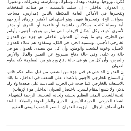
فكرياً، وروحياً، وعقيدة، وهدفاً، وسلوكاً، وممارسة، وتصرفات، ومصيراً.
إن العدوان الداخلي - إن سلمنا بالتسمية - هو صناعة المفخخات
وتفجيرها في الأماكن العامة المكتظة بالناس (مدارس، مساجد،
أسواق.. الخ)، وتفجيرها فيهم، وهو استهداف الآمنين وإزهاق أرواحهم
بأية وسيلة كانت، بسكاكين داعشية أو قاعدية أو بالحرق أو بدفن
الأسرى أحياء، وكل أشكال الإرهاب التي تمارس بتوجيه أجنبي، وأوامر
من الخارج، وهو ما يثبت أن العدوان الداخلي هو جزء من العدوان
الخارجي الأجنبي، وتسمية الجزء في الكل، ومنفذوه هم عملاء للعدوان
الأصيل، وخونة للشعب والوطن، وأن كل من يتصدى للعدوان هو في
حالة رد عليه، وفي حالة دفاع مشروع عن النفس والمال والأرض
والعرض، وأن كل من هو في حالة دفاع ورد هو من المقاومة لأنه يقاوم
العدوان.
إن العدوان الداخلي هو قتل جزء من الشعب من قبل نظام حكم قائم،
أو السماح للخارجي الأجنبي بالاعتداء على الشعب في الداخل، ما بالك
بالاستعانة بالخارجي كما حدث في الحرب السادسة على صعدة! ولا زلنا
نذكر، ولا يتسع المقام للسرد. باختصار العدوان الداخلي هو (الإرهاب).
التحية للشعب اليمني العظيم بجيشه ولجانه الشعبية.. الرحمة للشهداء..
الشفاء للجرحى.. الحرية للأسرى.. الخزي والعار للخونة والعملاء.. اللعنة
على أنصاف الرجال.. الهزيمة للعدوان.. النصر للشعب اليمني العظيم.