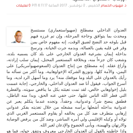
الخميس , 2 نـوفـمـبـر , 2017 الساعة 6:11:17 PM
د. مهيوب الحسام
0 تعليقات
العدوان الداخلي مصطلح (صهيواستعماري) مستنسخ
ومحدث بما يتوافق وحاجة المرحلة، وإن تم غرزه فيهم
قبل بلوغه حد النضج لضيق الوقت، إنه مفهوم خاص بمن
وقر في قلبه يقين بالعمالة، وبدمه جرت الخيانة، وترسخ
بداخله إيمان بشرعية العدوان الخارجي على بلد كان يسميه بلده،
وشعب كان جزءاً منه، وبخلافة المستعمر المحتل، إيمان سلب إرادته،
وأزاغ عقله. إنه مصطلح من إنتاج العدوان (السعوصهيوأمريكي) على
اليمن، والأمة كلها، وتوزيع الشركة الإخواوهابية، وما أكثر من تسأله ما
رأيك بالعدوان على البلد وما موقفك منه؟ يرد وما أسهل الرد لديه، وما
أسرع الجواب، فيقول أنا ضد العدوان الداخلي، والخارجي، إجابة عممت
بليل إخواوهابي خالص، لقد تمت تعبئته بكل ما يناقض سويته، والفطرة
التي فطر الله الناس عليها، حتى خفي عنه الحق، وبدا منه الباطل،
فطفق ينضح شراً، وعدوانية، وحقداً، وتجده عندما يتكلم يعبر عن
عدوانية بداخله أشعلها برأسه مشغله من خلال تغذيته بفكر عدواني
إرهابي متطرف ضد كل من يخالفه أو يقاوم المستعمر الغربي الذي
تولاه أو وكيله الإقليمي ولي أمره المباشر، وضد كل من يرفض الوصاية
والارتهان والهيمنة، ويأبى الخضوع والإذعان لغير الله.
وإذا خاطبته بالقول إن العدوان الخارجي معروف ونتفق حوله، فما هو