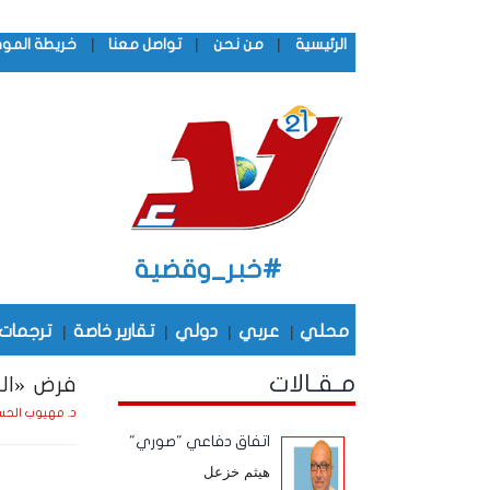
|
|
|
الرئيسية
من نحن
تواصل معنا
خريطة المو
#خبر_وقضية
محلي
|
عربي
|
دولي
|
تقارير خاصة
|
ترجمات
مـقـالات
فرض «الس
د. مهيوب الحس
اتفاق دفاعي "صوري"
هيثم خزعل