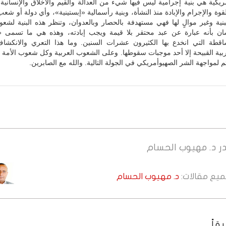
أمريكية هي بنية إجرامية ليس فيها شيء من العدالة والقيم والأخلاق والإنسانية.
قوة والإجرام والإبادة منذ النشأة، وبنية رأسمالية «إبستينية»، وأي دولة أو شعب
نية وغير موالٍ لها فهي مستهدفة بالحصار وبالعدوان، وتنظر هذه البنية لشعو
سان بأنه عبارة عن عبد محتقر بلا قيمة ويجب إبادته، وهذه هي ما تسمى «
ساقطة التي انخدع بها الكثيرون عشرات السنين. وما هذا التعري والانكشاف
بية القبيحة إلا أحد موجبات سقوطها. وعلى الشعوب العربية وكل شعوب الأمة ا
ئم لمواجهة الشر الصهيوأمريكي في الجولة التالية. والله مع الصابرين.
ر
د. مهيوب الحسام
جميع مقالات:
د. مهيوب الحسام
قاً