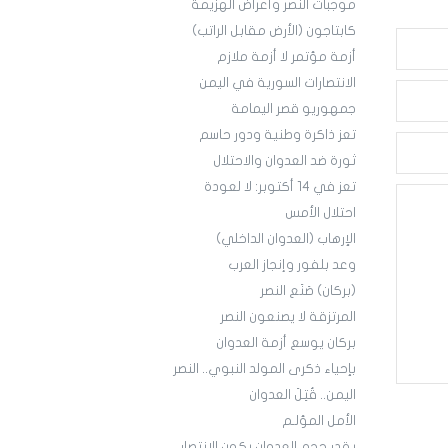
موجبات النصر وأعراض الهزيمة
كابتاجون (الأرض مقابل الراتب)
أزمة مؤتمر لا أزمة ملازم
الانتصارات السورية في اليمن
جمهوريو قصر اليمامة
تعز ذاكرة وطنية ودور حاسم
ثورة ضد العدوان والاحتلال
تعز في 14 أكتوبر: لا لعودة
احتلال الأمس
الإرهاب (العدوان الداخلي)
وعد بلفور وإنجاز العرب
(بركان) صَنَع النصر
المرتزقة لا يصنعون النصر
بركان يوسع أزمة العدوان
بإحياء ذكرى المولد النبوي.. النصر
اليمن.. قُتِلَ العدوان
الأمل المؤلـم
بقدر حجم العدوان يكون الانتصار