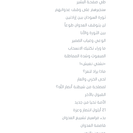
طي صفحة البشير
سنجبرهم على وقف عدوانهم
ثورة السودان بين إرادتين
لن يتوقف العدوان طوعاً
بين الثورة والأنا
الوعي وغياب الضمير
ما وراء تكتيك الانسحاب
المبعوث وشدة المماطلة
«نشتي نعيش»!
ماذا يراد لتعز؟
لحى الخزي والعار
لمصلحة من شيطنة أنصار الله؟
القبول بالآخر
الأمة تحيا من جديد
21 أيلول انتصار وعزة
بدء مراسيم تشييع العدوان
قاصمة العدوان