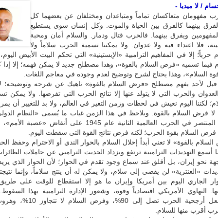
ام / لا ميديا -
رب مفهومان متعاكسان تماماً ومتباعدان ومختلفان عن بعضهما كل
الفرق بينهما كالفرق بين الحياة والموت. وكل إنسان سوي يستطيع
المفهومين ويفرق بينهما. فالحرب قتال ودمار. والسلام أمان ومحبة
نة، فلا اعتداء فيه ولا عدوان. ولا يمكننا تسمية الحرب سلاماً ولا
 حرباً؛ إلا في المفاهيم الترامبية «الإبستينية» التي تحكم البيت الأبيض اليوم، 
 فيما تسميه «فرض السلام بالقوة»، وهذا مصطلح جديد لا يمكن فهمه؛ إلا إذا 
«قوة السلام»، وهذا يحتاج لشرح وتوضيح لعدم وجوده في معاجم اللغات.
 قبل لأحد بفهم مصطلح «فرض السلام بالقوة» ناهيك عن شرحه وتوضيحه؛ 
لعدوان والحرب التي لا يتولد عنها إلا نتائج الحرب التي تفرضها. ولا يمكن تسم
م؛ لكننا اليوم نعيش في لحظات وزمن التغير في العالم، ولا بد للتغيير أن يم
لا فرض السلام بالقوة. ويلاحظ في هذا الزمن غياب ما يُسمى «النظام الدول
فُرض بحكم المنتصر في الحرب العالمية الثانية عام 1945 على أنقاض «عص
فرض السلام بقوة الحرب؛ لكنه فرض نتائج القوة التي سقطت اليوم.
سلام بالقوة» لا تعني أبداً إحلال السلام بالحوار الندي أو الاحترام وحفظ الح
ا أسمع التهديدات الترامبية ترتفع ويزداد الحديث الترامبي عن حاملات الطائرا
جهة نحو إيران، بل أقلق عند سماع وجود تقدم في الحوار؛ لأن الحوار الذي يري
هديدات «العنترية» لن يفضي إلى سلام، ولا يمكن له أن ينتج سلاماً، وإنما نتيج
ار الجاري اليوم بين أمريكا وإيران ما هو إلا استقطاع للوقت على طريق
ا: التهاوي الأمريكي اقتصادياً وقوة، وشعور الإدارة الترامبية بهذا السقوط.
القرارات تجعل أرجحية الحرب تصل إلى 90%، وف
حرب أقرب منها للسلام.