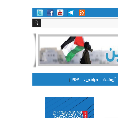
أروقـــة
|
مرافىء
|
PDF
|