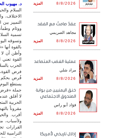
8/8/2026
المزيد
د. مهيوب الحس
السلام والح
الاختلاف، و
التمييز بين 
عقدٌ صامتٌ مع الفقد
ووئام وطمأني
مجاهد الصريمي
تسمية السلام
وتسوقه اليوم
8/8/2026
المزيد
بالقوة أنها 
وأظن أن لا
القوة تعني ا
‏عملية الغضب المتصاعد
الحرب بالسلا
مراد شلي
فرض القوة، 
8/8/2026
المزيد
يستطع اليوم 
جملة «فرض ال
خنق اليمنيين من بوابة
لا أقلق عندم
الصندوق الاجتماعي
الحربية المت
فؤاد أبو راس
مقروناً بالت
8/8/2026
المزيد
أقرب. والحو
ولأسباب، منه
الترامبية لل
إذلال تاريخي لأمريكا