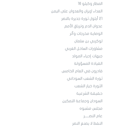
المطار وكيلو 16
العداء لإيران والعدوان على اليمن
21 أيلول ثورة جديرة بالنصر
عدوان الدم وترياق الأمم
الوصاية مخرجات وأثر
لوكربي بن سلمان
مشاورات الساحل الغربي
جبهات إحياء المولد
القيادة المسؤولة
قادرون في العام الخامس
ثورة الشعب السوداني
الثورة خيار الشعب
حقيقة الشرعية
السودان وجماعة التمكين
مجلس مشبوه
عام النصـــــر
النفط لا يصنع النصر