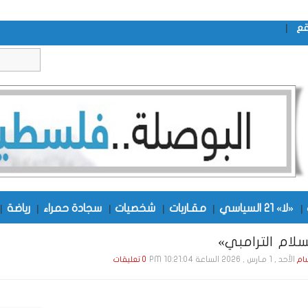
|
قع
|
«لا» 21 السياسي
|
مقـاربات
|
شخصيات
|
سجادة حمراء
|
رياضة
|
لام الترامبي»
الأحد , 1 مـارس , 2026 الساعة 10:21:04 PM
ام
0 تعليقات