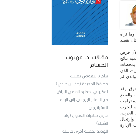
وما تراه
كان يقصد
لأن فرض
مقالات د. مهيوب
ية نتائج
ر بمحطات
الحسام
ي»، الذي
سلم يا سعودي نفسك
بة الأمم»، والذي لم
محافظ الحديدة (حق بن هادي)
قوق. وقد
لوكيربي يحط رحاله في الرياض
ت والقطع
من الدفاع الإيجابي إلى الردع
ده ترامب
ته للحرب
الاستراتيجي
 الحرب،
عارض مبادرات العدوان (ولد
 وارتجال
الشيك)
رص السلام لا تتجاوز 10%، وهروب الإدارة
الهدنة تغطية أخرى فاشلة