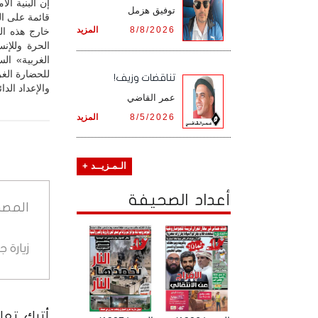
إن البنية ال
توفيق هزمل
قائمة على ال
8/8/2026
المزيد
خارج هذه الب
الحرة وللإن
الغربية» ال
للحضارة الغر
تناقضات وزيف!
والإعداد الدا
عمر القاضي
8/5/2026
المزيد
الـمـزيــد +
أعداد الصحيفة
المصد
زيارة 
أترك تعلي