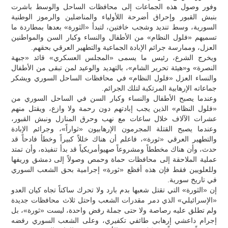
وفور وصول هذه الجماعات إلى محافظات الساحل والوسط باشرت
بنبش القبور وإحراق أضرحة اللأولياء والمناضلين والرموز الوطنية
السورية، وسط تنديد وشجب خافتين، لتبدأ «الثورة» بعدها بمطاردة ما
تسميهم «فلول النظام» من الأطفال والنساء وكبار السن والمواطنين
العزل، وممارسة جرائم الإبادة الجماعية والتطهير العرقي بحقهم.
ويخرج الشرع، رئيس ما يسمى «المجلس العسكري» قائد «جبهة
النصرة» و«هيئة تحرير الشام»، بالتهديد والوعيد لمن تبقى من الأطفال
والنساء العزل «فلول النظام» في محافظات الساحل السوري ويشكر
جماعاته الإرهابية المرتكبة لتلك الجرائم.
وعندما يصبح الأطفال والنساء وكبار السن في الساحل السوري من
«فلول النظام» الذين يجب إبادتهم دون رحمة ولا وازع، ويقتل منهم
عشرات الآلاف خلال ساعات مع نهب وحرق المنازل ونبش القبور،
وعندما يصبح القتلة المجرمون الإرهابيون «ثواراً»، وجرائم الإبادة
والتطهير العرقي «ثورة»، فاعلم أن هناك خللاً كبيراً وخطأ فادحاً قد
حدث، وأن هناك مخططاً ومشروعاً صهيوأمريكياً قد بدأ تنفيذه، وأن تمتد
عملية الملاحقة إلى محافظات حماة وحمص وصولاً إلى دمشق وريفها
وللعلويين فقط فإن هذه أفظع «ثورة» إجرامية بحق الشعب السوري
في تاريخ سورية.
إن «الثورة» التي تقتل شعبها بدم بارد ولا تحرك ساكناً تجاه كيان العدو
«الإسرائيلي» الذي دمر مقدرات الشعب واحتل ثلاث محافظات جديدة
ولم تطلق عليه رصاصة ولا حتى جملة رفض واحدة، ليست «ثورة»، بل
إجرام داعشي إرهابي طائفي تكفيري، وعلى الشعب السوري رفضه