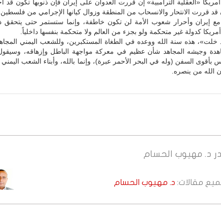
 أمريكا «العقلية الترامبية» إن قررت العدوان على إيران فإن ذنوبها تكون قد أ
 قد قررت الانتحار والانسحاب من المنطقة وزوال كيانها الإجرامي من فلسطين.
مع إيران وأحرار شعوب الأمة لن تكون خاطفة، وإنما ستستمر حتى يتحقق ذ
أمريكا كدولة غير متحكمة ولو بجزء من العالم ولا متحكمة بنفسها داخلياً.
 خلت»، هذه سنة الله ووعده في الطغاة المستكبرين، وللشعب اليمني المجاهد
جاهدة وجيشه المجاهد شأن عظيم في معركة مواجهة الباطل وإزهاقه، وسيقول
س بأقوى السفن (وله في البحر الأحمر عبرة)، وإنما بالله، وأبناء الشعب اليمني 
ن الله من ينصره.
ر
د. مهيوب الحسام
جميع مقالات:
د. مهيوب الحسام