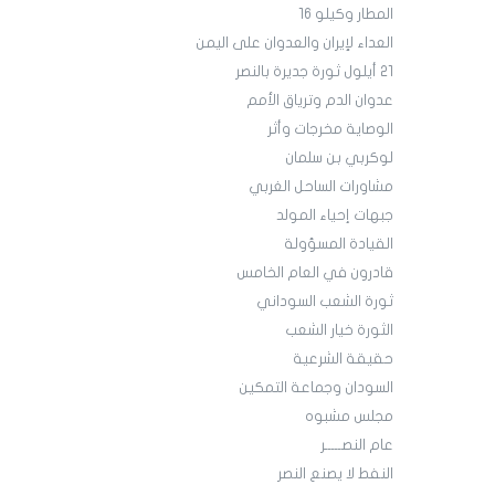
المطار وكيلو 16
العداء لإيران والعدوان على اليمن
21 أيلول ثورة جديرة بالنصر
عدوان الدم وترياق الأمم
الوصاية مخرجات وأثر
لوكربي بن سلمان
مشاورات الساحل الغربي
جبهات إحياء المولد
القيادة المسؤولة
قادرون في العام الخامس
ثورة الشعب السوداني
الثورة خيار الشعب
حقيقة الشرعية
السودان وجماعة التمكين
مجلس مشبوه
عام النصـــــر
النفط لا يصنع النصر