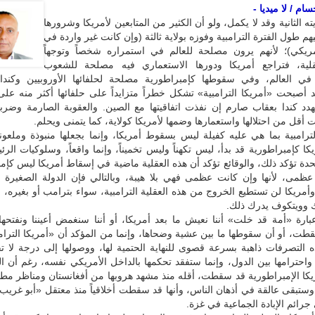
ام / لا ميديا -
ه الثانية وقد لا يكمل، ولو أن الكثير من المتابعين لأمريكا وشرورها
هم طول الفترة الترامبية وفوزه بولاية ثالثة (وإن كانت غير واردة في
مريكي)؛ لأنهم يرون مصلحة للعالم في استمراره شخصاً وتوجهاً
قلية، فتراجع أمريكا ودورها الاستعماري فيه مصلحة للشعوب
ي العالم، وفي سقوطها كإمبراطورية مصلحة لحلفائها الأوروبيين وكندا 
د أصبحت «أمريكا الترامبية» تشكل خطراً متزايداً على حلفائها أكثر منه على 
هدد كندا بعقاب صارم إن نفذت اتفاقيتها مع الصين. والعقوبة الصارمة وضرب
 أقل من احتلالها واستعمارها وضمها لأمريكا كولاية، كما يتمنى ويحلم.
لترامبية بما هي عليه كفيلة ليس بسقوط أمريكا، وإنما بجعلها منبوذة وملعونة 
تحدة تؤكد ذلك، والوقائع تؤكد أن هذه العقلية ماضية في إسقاط أمريكا ليس كإم
 عظمى، لأنها وإن كانت عظمى فهي بلا هيبة، وبالتالي فإن الدولة الصغيرة 
أمريكا لن تستطيع الخروج من هذه العقلية الترامبية، سواء بترامب أو بغيره، و
ك وويتكوف يدرك ذلك.
بارة «أمة قد خلت» أننا نعيش ما بعد أمريكا، أو أننا سنغمض أعيننا ونفتحها
طت، أو أن سقوطها ما بين عشية وضحاها، وإنما من المؤكد أن «أمريكا الترامب
 التصرفات ذاهبة بسرعة قصوى للنهاية الحتمية لها، ووصولها إلى درجة لا ت
ا واحترامها بين الدول، وإنما ستفقد تحكمها بالداخل الأمريكي نفسه، رغم أن ال
يكا الإمبراطورية قد سقطت، أقله منذ مشهد هروبها من أفغانستان ومناظر مطا
 وستبقى عالقة في أذهان الناس، وأنها قد سقطت أخلاقياً منذ معتقل «أبو غريب»،
جرائم الإبادة الجماعية في غزة.