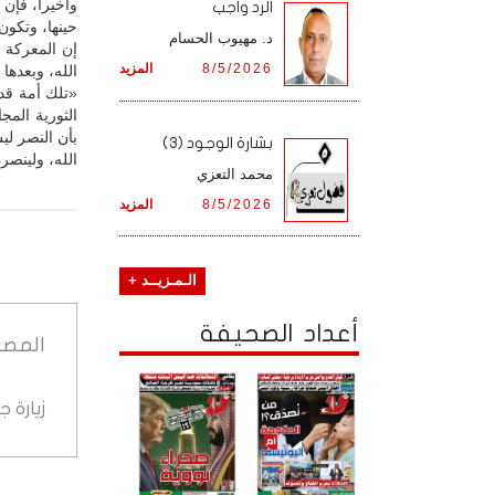
وأخيراً، فإن
الرد واجب
حينها، وتكون
د. مهيوب الحسام
إن المعركة 
8/5/2026
المزيد
الله، وبعدها 
«تلك أمة قد
الثورية الم
بأن النصر لي
بشارة الوجود (3)
الله، ولينصر
محمد التعزي
8/5/2026
المزيد
الـمـزيــد +
أعداد الصحيفة
المصد
زيارة 