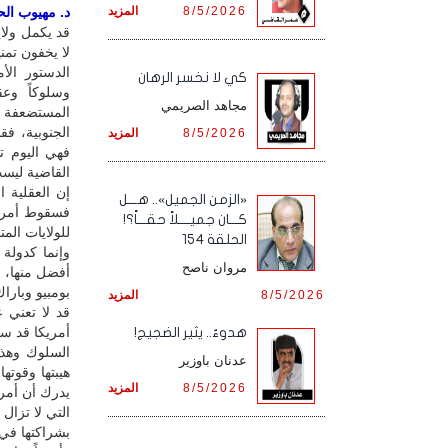
8/5/2026
المزيد
د. مهيوب الحس
قد يكمل ولايت
لا يخفون تمني
الدستور الأ
كي لا نخسر الرهان
وسلوكاً وع
مجاهد الصريمي
المستضعفة ف
الجنوبية، فق
8/5/2026
المزيد
فهي اليوم ت
القاضية ليست
إن العقلية ا
«الزمن الجميل».. هـــل
كـــان جميــــلاً حقـــاً؟!
للولايات الم
الحلقة 154
وإنما كدولة
مروان ناصح
أفضل منها، و
بومبيو وبارا
8/5/2026
المزيد
قد لا تعني ع
أمريكا قد سق
هدوءٌ.. يثير الضجيج!
السلوك وهذه
عدنان باوزير
هيبتها وقوته
8/5/2026
المزيد
يدرك أن أمر
التي لا تزال
بشراكتها في 