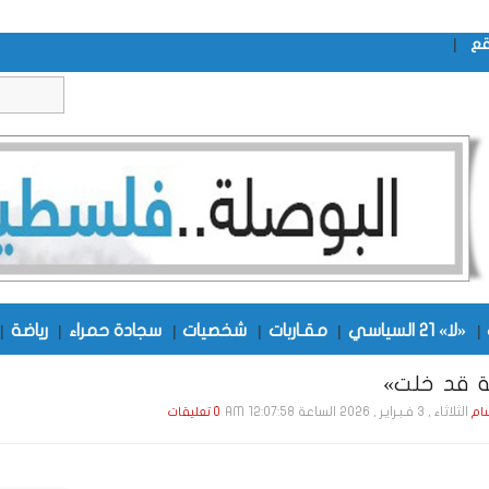
|
قع
|
«لا» 21 السياسي
|
مقـاربات
|
شخصيات
|
سجادة حمراء
|
رياضة
|
ة قد خلت»
الثلاثاء , 3 فـبـرايـر , 2026 الساعة 12:07:58 AM
ام
0 تعليقات