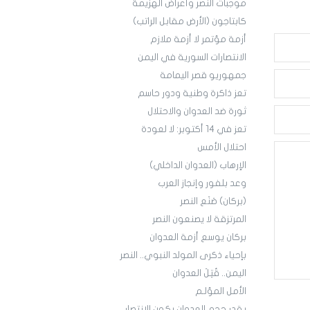
موجبات النصر وأعراض الهزيمة
كابتاجون (الأرض مقابل الراتب)
أزمة مؤتمر لا أزمة ملازم
الانتصارات السورية في اليمن
جمهوريو قصر اليمامة
تعز ذاكرة وطنية ودور حاسم
ثورة ضد العدوان والاحتلال
تعز في 14 أكتوبر: لا لعودة
احتلال الأمس
الإرهاب (العدوان الداخلي)
وعد بلفور وإنجاز العرب
(بركان) صَنَع النصر
المرتزقة لا يصنعون النصر
بركان يوسع أزمة العدوان
بإحياء ذكرى المولد النبوي.. النصر
اليمن.. قُتِلَ العدوان
الأمل المؤلـم
بقدر حجم العدوان يكون الانتصار