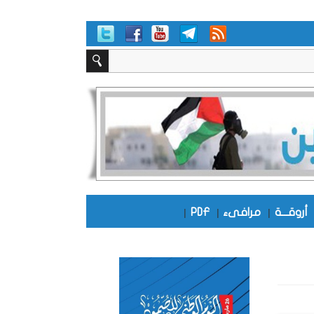
أروقـــة
|
مرافىء
|
PDF
|