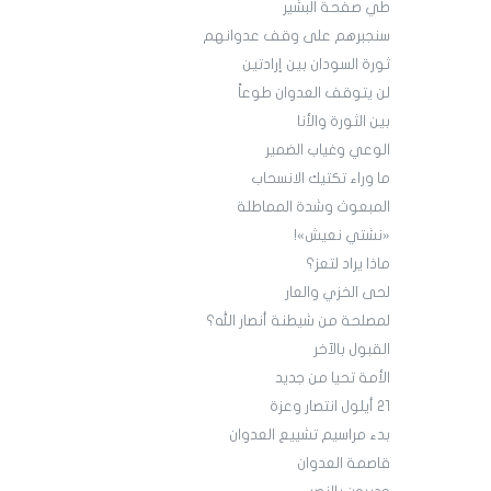
طي صفحة البشير
سنجبرهم على وقف عدوانهم
ثورة السودان بين إرادتين
لن يتوقف العدوان طوعاً
بين الثورة والأنا
الوعي وغياب الضمير
ما وراء تكتيك الانسحاب
المبعوث وشدة المماطلة
«نشتي نعيش»!
ماذا يراد لتعز؟
لحى الخزي والعار
لمصلحة من شيطنة أنصار الله؟
القبول بالآخر
الأمة تحيا من جديد
21 أيلول انتصار وعزة
بدء مراسيم تشييع العدوان
قاصمة العدوان