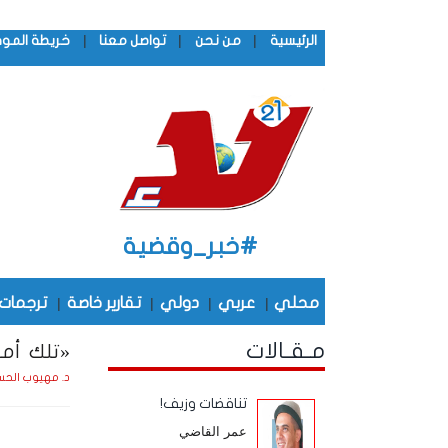
|
|
|
الرئيسية
من نحن
تواصل معنا
خريطة المو
#خبر_وقضية
محلي
|
عربي
|
دولي
|
تقارير خاصة
|
ترجمات
مـقـالات
«تلك أم
د. مهيوب الحس
تناقضات وزيف!
عمر القاضي