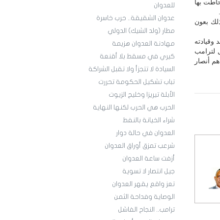
حاطت بها
للعدوان
عدوان الشقيقة.. حرب خاسرة
لك بعون
مطار (ولد الشيك) الدولي
 وقيادته
مهادنة العدوان هزيمة
 لترامب
كيري في مسقط بلا أقنعة
هم أنصار
السيادة لا تتجزأ ولا تقبل الشراكة
تباب تشكيل الحكومة تحررت
الأبلة تيريزا وخليج الزيوت
الحرب هي الحرب لكنها النهاية
شراء الخيانة بالنفط
العدوان في حالة دوار
شرعب تمزق أوراق العدوان
أزفت ساعة العدوان
جيل انتصار لا تسوية
تعز واقع يقهر العدوان
الوصاية وفداحة الثمن
ترامب.. النجاح الفاشل