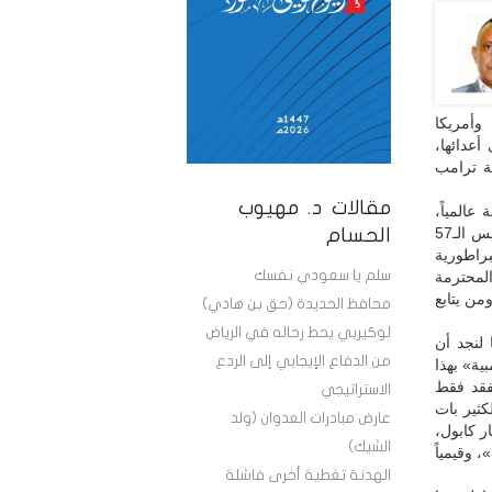
وأمريكا
أعدائها،
ة ترامب
مقالات د. مهيوب
عالمياً،
فسقوط أمريكا كإمبراطورية قد بدأ، ليس تكهناً وليس تخميناً، وإنما واقعاً، وسلوكيات الرئيس الـ57
الحسام
براطورية
سلم يا سعودي نفسك
المحترمة
من يتابع
محافظ الحديدة (حق بن هادي)
لوكيربي يحط رحاله في الرياض
 لنجد أن
من الدفاع الإيجابي إلى الردع
ية» بهذا
فقد فقط
الاستراتيجي
كثير بات
عارض مبادرات العدوان (ولد
ر كابول،
الشيك)
 وقيمياً
الهدنة تغطية أخرى فاشلة