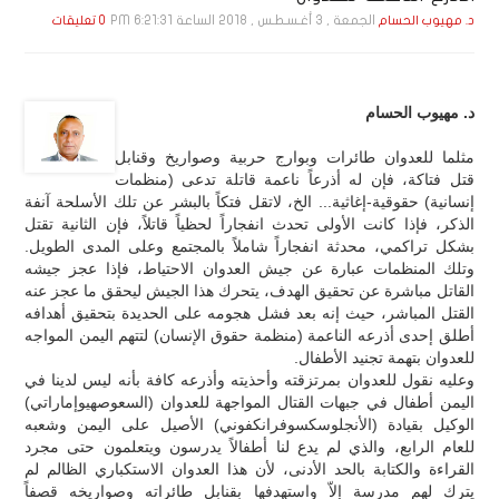
الجمعة , 3 أغـسـطـس , 2018 الساعة 6:21:31 PM
د. مهيوب الحسام
0 تعليقات
د. مهيوب الحسام
مثلما للعدوان طائرات وبوارج حربية وصواريخ وقنابل
قتل فتاكة، فإن له أذرعاً ناعمة قاتلة تدعى (منظمات
إنسانية) حقوقية-إغاثية... الخ، لاتقل فتكاً بالبشر عن تلك الأسلحة آنفة
الذكر، فإذا كانت الأولى تحدث انفجاراً لحظياً قاتلاً، فإن الثانية تقتل
بشكل تراكمي، محدثة انفجاراً شاملاً بالمجتمع وعلى المدى الطويل.
وتلك المنظمات عبارة عن جيش العدوان الاحتياط، فإذا عجز جيشه
القاتل مباشرة عن تحقيق الهدف، يتحرك هذا الجيش ليحقق ما عجز عنه
القتل المباشر، حيث إنه بعد فشل هجومه على الحديدة بتحقيق أهدافه
أطلق إحدى أذرعه الناعمة (منظمة حقوق الإنسان) لتتهم اليمن المواجه
للعدوان بتهمة تجنيد الأطفال.
وعليه نقول للعدوان بمرتزقته وأحذيته وأذرعه كافة بأنه ليس لدينا في
اليمن أطفال في جبهات القتال المواجهة للعدوان (السعوصهيوإماراتي)
الوكيل بقيادة (الأنجلوسكسوفرانكفوني) الأصيل على اليمن وشعبه
للعام الرابع، والذي لم يدع لنا أطفالاً يدرسون ويتعلمون حتى مجرد
القراءة والكتابة بالحد الأدنى، لأن هذا العدوان الاستكباري الظالم لم
يترك لهم مدرسة إلاّ واستهدفها بقنابل طائراته وصواريخه قصفاً