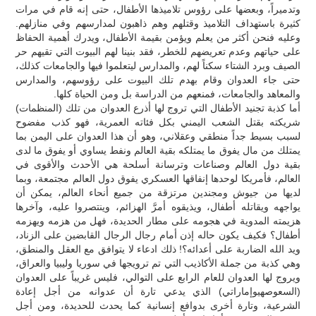
وتدميراً، وبعضها على رؤوس تلاميذها الأطفال، حتى إنه قام في مرات
كثيرة باستهداف التلاميذ وقتلهم وهم ذاهبون لمدارسهم وفي منازلهم.
وعليه فنحن أكثر من يعلم ويؤمن بقيمة الأطفال، ويدرك أهمية الحفاظ
على حياتهم وعدم تعريضهم للخطر، فقد بنينا لهم البيوت التي تقيهم حر
الصيف وبرد الشتاء سكناً لهم، والمدارس ليتعلموا فيها والجامعات كذلك،
حتى جاء العدوان وقام بهدم تلك البيوت على رؤوسهم، والمدارس
والمعاهد والجامعات، فمنعهم من الدراسة بل ومن الحياة كلها.
أما كذبة تجنيد الأطفال التي تروج لها أذرع العدوان من تلك (المنظمات)
شريكته بقتل الشعب اليمني بكل فئاته العمرية، فهو كذب مفضوح
لسبب بسيط جداً منطقي وعقلاني، وهو أن هذا العدوان على اليمن بما
يمتلك من مال يفوق ما يمتلكه بقية العالم ونفط يساوي أو يفوق ما لدى
بقية دول العالم وصناعات وترسانة أسلحة هي الأحدث والأقوى في
العالم، فأمريكا لوحدها إنفاقها العسكري يفوق دول العالم مجتمعة، وبما
لديها من جيوش ومجندين مرتزقة من جميع أنحاء العالم، يمكن أن
يواجهه ويقاتله أطفال، ويذيقوه أمرَّ الهزائم، وينتصروا عليه، وآخرها
هزيمته المدوية في هجومه على مطار الحديدة، فهل من هزمه ويهزمه
أطفال؟ فكيف يكون حاله إذن أمام رجال الرجال القابضين على الزناد،
ويد الله الضاربة على أعدائه؟! ذلك ادعاء لا يتوافق مع العقل والمنطق،
وهي كذبة من جملة الأكاذيب التي تم ترويجها في سوريا وليبيا والعراق،
ويروج لها العدوان للعام الرابع على التوالي، فليس غريباً على العدوان
(السعوصهيوإماراتي) الذي يدعي تارة أن عدوانه من أجل إعادة
الشرعية، وتارة أخرى بدوافع إنسانية كما يحدث للحديدة، ومن أجل