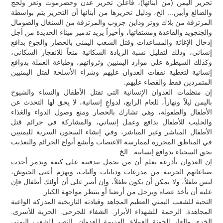
تحرير اليمن (من أبنائها)، فأعلن تحرير عدن وحضرموت وتعز ولحج
والضالع وأبين... الخ، ودليل تحريرها من أبنائها أن التحرير يتم بواسطة
المرتزقة من بلاك ووتر وداين جروب والمرتزقة من السنغال والصومال
والجنجويد والقاعدة ومشتقاتها، وأخيراً يريد تدمير ميناء الحديدة من أجل
إدخال الإغاثة والمساعدات وقتل الشعب اليمني بالحصار والجوع بدافع
إنساني، وذلك لتقليل نسبة الزيادة السكانية منعاً للانفجار السكاني،
وكذلك السيطرة على موارد اليمنيين وثرواتهم، وطباعة العملة بدوافع
إنسانية لتغطية نفقات العدوان عليهم وشراء الأسلحة لقتل اليمنيين
المتمردين فقط والقضاء عليهم.
إن منظمات العدوان الإنسانية التي تقتل الأطفال والنساء والشيوخ
باليمن ليلاً ونهاراً، للعام الرابع، لدواعٍ إنسانية، لا يحق لها التحدث عن
الأطفال والطفولة، وهي تشارك بالحصار ومنع وصول الدواء والغذاء
والحليب للأطفال بدافع وعمل إنساني، والمشاركة في جرائم قتل
الأطفال المباشر وغير المباشر، وفي إنشاء السجون السرية لليمنيين
في المناطق المحررة لممارسة الاغتصاب وأبشع أنواع الجرائم والتعذيب
بحق السجناء بدوافع إنسانية.. الخ.
إن العدوان بأذرعه يعلم أن من يحمل بندقيته على كتفه ويدمر أحدث
صناعاتهم الحربية من مدرعات ودبابات وآليات، ويهزم أعتى الجيوش،
ليس طفلاً، ولا يمكن أن يكون طفلاً، وإن أصر على أن أولئك أطفال فإن
عليه أن يأخذ عصاه ويرحل من أرضنا أو ينتظر مواجهة الكبار.
التحية للشعب اليمني العظيم المجاهد وقيادته التاريخية المدركة الواعية
المجاهدة. الرحمة للشهداء الأبرار. الشفاء للجرحى. الحرية للأسرى.
الخزي والعار للخونة العملاء. الهزيمة للعدوان. النصر للشعب اليمني