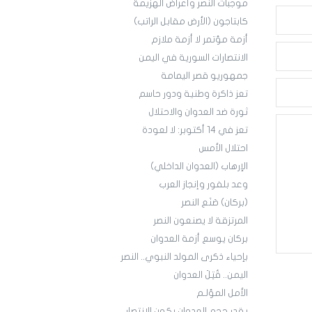
موجبات النصر وأعراض الهزيمة
كابتاجون (الأرض مقابل الراتب)
أزمة مؤتمر لا أزمة ملازم
الانتصارات السورية في اليمن
جمهوريو قصر اليمامة
تعز ذاكرة وطنية ودور حاسم
ثورة ضد العدوان والاحتلال
تعز في 14 أكتوبر: لا لعودة
احتلال الأمس
الإرهاب (العدوان الداخلي)
وعد بلفور وإنجاز العرب
(بركان) صَنَع النصر
المرتزقة لا يصنعون النصر
بركان يوسع أزمة العدوان
بإحياء ذكرى المولد النبوي.. النصر
اليمن.. قُتِلَ العدوان
الأمل المؤلـم
بقدر حجم العدوان يكون الانتصار