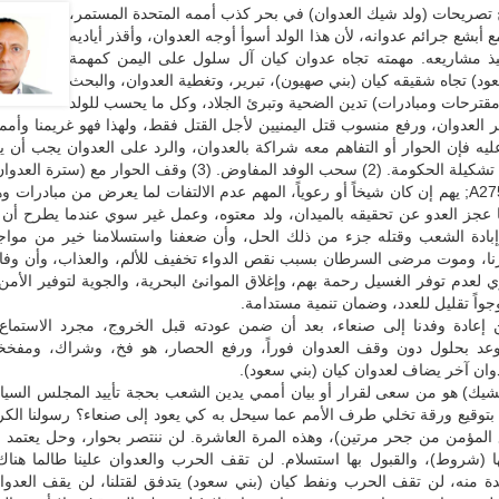
ج تصريحات (ولد شيك العدوان) في بحر كذب أممه المتحدة المستمر،
 أبشع جرائم عدوانه، لأن هذا الولد أسوأ أوجه العدوان، وأقذر أياديه
فيذ مشاريعه. مهمته تجاه عدوان كيان آل سلول على اليمن كمهمة
ود) تجاه شقيقه كيان (بني صهيون)، تبرير، وتغطية العدوان، والبحث
قترحات ومبادرات) تدين الضحية وتبرئ الجلاد، وكل ما يحسب للولد
 العدوان، ورفع منسوب قتل اليمنيين لأجل القتل فقط، ولهذا فهو غريمنا وأممه
ب الوفد المفاوض. (3) وقف الحوار مع (سترة العدوان).
الولد القذر A275; يهم إن كان شيخاً أو رعوياً، المهم عدم الالتفات لما يعرض من مبادرات 
ا عجز العدو عن تحقيقه بالميدان، ولد معتوه، وعمل غير سوي عندما يطرح أن
بادة الشعب وقتله جزء من ذلك الحل، وأن ضعفنا واستسلامنا خير من مواجهت
رنا، وموت مرضى السرطان بسبب نقص الدواء تخفيف للألم، والعذاب، وأن وف
 لعدم توفر الغسيل رحمة بهم، وإغلاق الموانئ البحرية، والجوية لتوفير الأمن
 وجواً تقليل للعدد، وضمان تنمية مستدامة.
إعادة وفدنا إلى صنعاء، بعد أن ضمن عودته قبل الخروج، مجرد الاستماع
عد بحلول دون وقف العدوان فوراً، ورفع الحصار، هو فخ، وشراك، ومفخخ
وان آخر يضاف لعدوان كيان (بني سعود).
لشيك) هو من سعى لقرار أو بيان أممي يدين الشعب بحجة تأييد المجلس السيا
 بتوقيع ورقة تخلي طرف الأمم عما سيحل به كي يعود إلى صنعاء؟ رسولنا الكر
 يلدغ المؤمن من جحر مرتين)، وهذه المرة العاشرة. لن ننتصر بحوار، وحل يعتمد
نها (شروط)، والقبول بها استسلام. لن تقف الحرب والعدوان علينا طالما هن
دة منه، لن تقف الحرب ونفط كيان (بني سعود) يتدفق لقتلنا، لن يقف العدوا