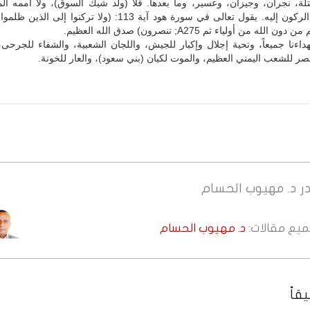
تلة، نجران، وجيزان، وعسير، وما بعدها. فلا (ولد شيك السوق)، ولا أممه الم
غيرها يمكن الركون إليه. يقول تعالى في سورة هود آية 113: (ولا تركنوا إ
الله من أولياء ثم A275; تنصرون) صدق الله العظيم.
اءنا جميعاً، وتحية إجلال وإكبار للجيش، واللجان الشعبية، والشفاء للجرحى،
صر للشعب اليمني العظيم، والموت لكيان (بني سعود)، والعار للخونة.
ر
د. مهيوب الحسام
جميع مقالات:
د. مهيوب الحسام
قاً