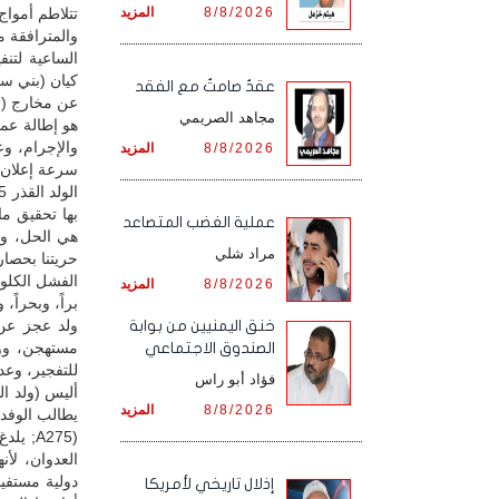
8/8/2026
المزيد
تتلاطم أموا
والمترافقة مع
الساعية لتن
كيان (بني سع
عقدٌ صامتٌ مع الفقد
عن مخارج (م
مجاهد الصريمي
هو إطالة عمر
8/8/2026
المزيد
سرعة إعلان تشكيلة الحكومة. (2) سح
بها تحقيق م
‏عملية الغضب المتصاعد
هي الحل، وإ
مراد شلي
حريتنا بحصا
الفشل الكلوي
8/8/2026
المزيد
براً، وبحراً،
ولد عجز عن 
خنق اليمنيين من بوابة
مستهجن، وو
الصندوق الاجتماعي
للتفجير، وعد
فؤاد أبو راس
أليس (ولد ا
8/8/2026
المزيد
يطالب الوفد
(A275;
العدوان، لأ
دولية مستفي
إذلال تاريخي لأمريكا