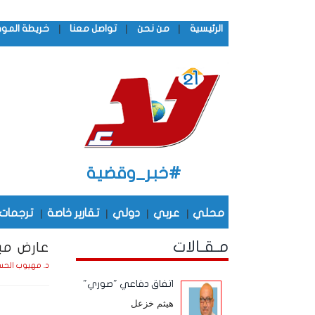
|
|
|
الرئيسية
من نحن
تواصل معنا
خريطة المو
#خبر_وقضية
محلي
|
عربي
|
دولي
|
تقارير خاصة
|
ترجمات
مـقـالات
عارض مبا
د. مهيوب الحس
اتفاق دفاعي "صوري"
هيثم خزعل