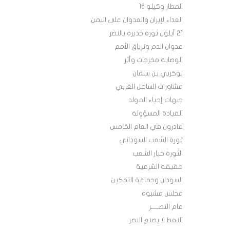
المطار وكيلو 16
العداء لإيران والعدوان على اليمن
21 أيلول ثورة جديرة بالنصر
عدوان الدم وترياق الأمم
الوصاية مخرجات وأثر
لوكربي بن سلمان
مشاورات الساحل الغربي
جبهات إحياء المولد
القيادة المسؤولة
قادرون في العام الخامس
ثورة الشعب السوداني
الثورة خيار الشعب
حقيقة الشرعية
السودان وجماعة التمكين
مجلس مشبوه
عام النصـــــر
النفط لا يصنع النصر