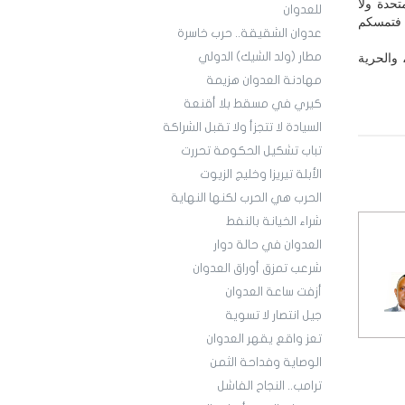
تحدة ولا
للعدوان
لى الذين ظلموا فتمسكم
عدوان الشقيقة.. حرب خاسرة
مطار (ولد الشيك) الدولي
 والحرية
مهادنة العدوان هزيمة
كيري في مسقط بلا أقنعة
السيادة لا تتجزأ ولا تقبل الشراكة
تباب تشكيل الحكومة تحررت
الأبلة تيريزا وخليج الزيوت
الحرب هي الحرب لكنها النهاية
شراء الخيانة بالنفط
العدوان في حالة دوار
شرعب تمزق أوراق العدوان
أزفت ساعة العدوان
جيل انتصار لا تسوية
تعز واقع يقهر العدوان
الوصاية وفداحة الثمن
ترامب.. النجاح الفاشل