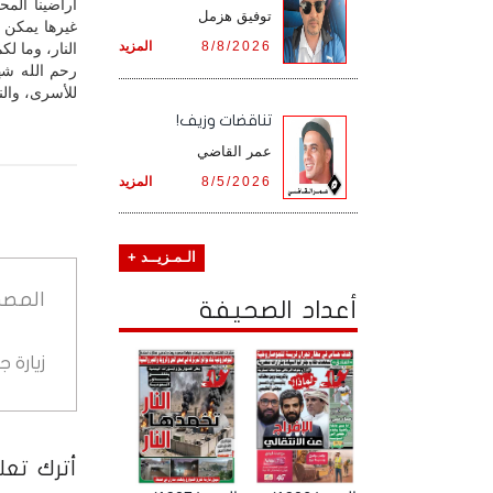
أراضينا المح
توفيق هزمل
8/8/2026
المزيد
النار، وما لكم من دون 
رحم الله شهد
للأسرى، والن
تناقضات وزيف!
عمر القاضي
8/5/2026
المزيد
الـمـزيــد +
المصد
أعداد الصحيفة
زيارة 
أترك تعلي