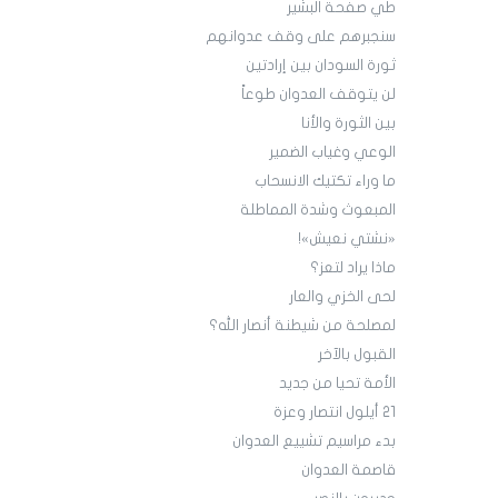
طي صفحة البشير
سنجبرهم على وقف عدوانهم
ثورة السودان بين إرادتين
لن يتوقف العدوان طوعاً
بين الثورة والأنا
الوعي وغياب الضمير
ما وراء تكتيك الانسحاب
المبعوث وشدة المماطلة
«نشتي نعيش»!
ماذا يراد لتعز؟
لحى الخزي والعار
لمصلحة من شيطنة أنصار الله؟
القبول بالآخر
الأمة تحيا من جديد
21 أيلول انتصار وعزة
بدء مراسيم تشييع العدوان
قاصمة العدوان