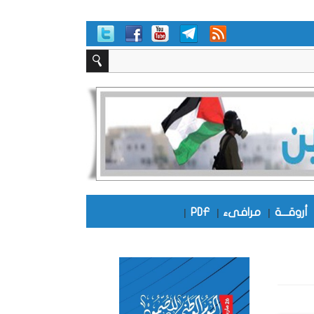
أروقـــة
|
مرافىء
|
PDF
|