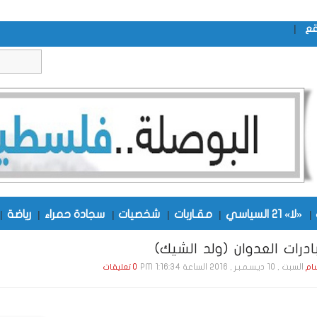
|
قع
|
«لا» 21 السياسي
|
مقـاربات
|
شخصيات
|
سجادة حمراء
|
رياضة
|
درات العدوان (ولد الشيك)
السبت , 10 ديـسـمـبـر , 2016 الساعة 1:16:34 PM
ام
0 تعليقات