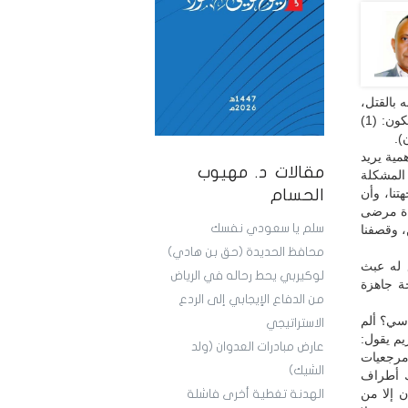
 بالقتل،
والإجرام، وعليه فإن الحوار أو التفاهم معه شراكة بالعدوان، والرد على العدوان يجب أن يكون: (1)
وهمية يريد
مقالات د. مهيوب
 المشكلة
نا، وأن
الحسام
اة مرضى
سلم يا سعودي نفسك
، وقصفنا
محافظ الحديدة (حق بن هادي)
 له عبث
لوكيربي يحط رحاله في الرياض
ة جاهزة
من الدفاع الإيجابي إلى الردع
سي؟ ألم
الاستراتيجي
يم يقول:
عارض مبادرات العدوان (ولد
 مرجعيات
الشيك)
اك أطراف
ن إلا من
الهدنة تغطية أخرى فاشلة