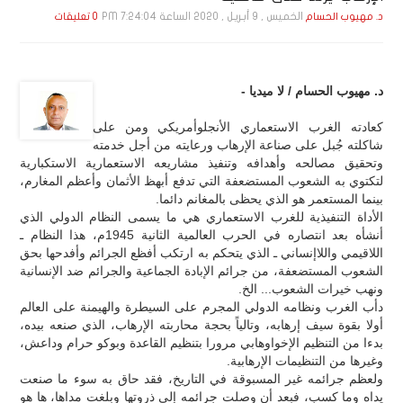
الخميس , 9 أبـريـل , 2020 الساعة 7:24:04 PM
د. مهيوب الحسام
0 تعليقات
د. مهيوب الحسام / لا ميديا -
كعادته الغرب الاستعماري الأنجلوأمريكي ومن على
شاكلته جُبل على صناعة الإرهاب ورعايته من أجل خدمته
وتحقيق مصالحه وأهدافه وتنفيذ مشاريعه الاستعمارية الاستكبارية
لتكتوي به الشعوب المستضعفة التي تدفع أبهظ الأثمان وأعظم المغارم،
بينما المستعمر هو الذي يحظى بالمغانم دائما.
الأداة التنفيذية للغرب الاستعماري هي ما يسمى النظام الدولي الذي
أنشأه بعد انتصاره في الحرب العالمية الثانية 1945م، هذا النظام ـ
اللاقيمي واللاإنساني ـ الذي يتحكم به ارتكب أفظع الجرائم وأفدحها بحق
الشعوب المستضعفة، من جرائم الإبادة الجماعية والجرائم ضد الإنسانية
ونهب خيرات الشعوب... الخ.
دأب الغرب ونظامه الدولي المجرم على السيطرة والهيمنة على العالم
أولا بقوة سيف إرهابه، وتالياً بحجة محاربته الإرهاب، الذي صنعه بيده،
بدءا من التنظيم الإخواوهابي مرورا بتنظيم القاعدة وبوكو حرام وداعش،
وغيرها من التنظيمات الإرهابية.
ولعظم جرائمه غير المسبوقة في التاريخ، فقد حاق به سوء ما صنعت
يداه وما كسب، فبعد أن وصلت جرائمه إلى ذروتها وبلغت مداها، ها هو