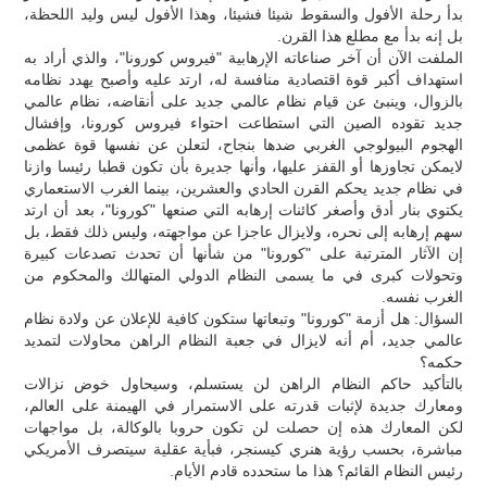
بدأ رحلة الأفول والسقوط شيئا فشيئا، وهذا الأفول ليس وليد اللحظة،
بل إنه بدأ مع مطلع هذا القرن.
الملفت الآن أن آخر صناعاته الإرهابية "فيروس كورونا"، والذي أراد به
استهداف أكبر قوة اقتصادية منافسة له، ارتد عليه وأصبح يهدد نظامه
بالزوال، وينبئ عن قيام نظام عالمي جديد على أنقاضه، نظام عالمي
جديد تقوده الصين التي استطاعت احتواء فيروس كورونا، وإفشال
الهجوم البيولوجي الغربي ضدها بنجاح، لتعلن عن نفسها قوة عظمى
لايمكن تجاوزها أو القفز عليها، وأنها جديرة بأن تكون قطبا رئيسا وازنا
في نظام جديد يحكم القرن الحادي والعشرين، بينما الغرب الاستعماري
يكتوي بنار أدق وأصغر كائنات إرهابه التي صنعها "كورونا"، بعد أن ارتد
سهم إرهابه إلى نحره، ولايزال عاجزا عن مواجهته، وليس ذلك فقط، بل
إن الآثار المترتبة على "كورونا" من شأنها أن تحدث تصدعات كبيرة
وتحولات كبرى في ما يسمى النظام الدولي المتهالك والمحكوم من
الغرب نفسه.
السؤال: هل أزمة "كورونا" وتبعاتها ستكون كافية للإعلان عن ولادة نظام
عالمي جديد، أم أنه لايزال في جعبة النظام الراهن محاولات لتمديد
حكمه؟
بالتأكيد حاكم النظام الراهن لن يستسلم، وسيحاول خوض نزالات
ومعارك جديدة لإثبات قدرته على الاستمرار في الهيمنة على العالم،
لكن المعارك هذه إن حصلت لن تكون حروبا بالوكالة، بل مواجهات
مباشرة، بحسب رؤية هنري كيسنجر، فبأية عقلية سيتصرف الأمريكي
رئيس النظام القائم؟ هذا ما ستحدده قادم الأيام.