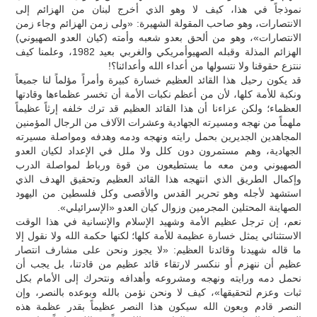
نموذجاً في هذا، كيف لا وهو الذي أخرج لبنان من الهزائم إلى
الانتصارات، وهو صاحب المقولة الشهيرة: «ولى زمن الهزائم وجاء زمن
الانتصارات»، وهو من ألحق بعدو شعبه وأمته (كيان العدو الصهيوني)
الهزائم المذلة وقبله الصهيوأمريكي والغربي بعيد 1982، وعلمنا كيف
ننتزع حقوقنا ولا نتسولها من أعداء الله وأعدائنا؟!
قد يكون رحيل هذا القائد العظيم خسارة كبيرة وأمراً مؤلماً لنا جميعاً
ونكبة للأمة كلها، لأن من أعظم نكبات الأمة أن تخسر عظماءها وقادتها
العظماء؛ ولكن عزاءنا أن هذا القائد العظيم قد ترك خلفه إرثاً عظيماً
ملهماً من نهجه ومسيرته الجهادية وعشرات الآلاف من الرجال المؤمنين
المجاهدين الجديرين بحمل رايته ونهجه ودمه وهدفه ومواصلة مسيرته
الجهادية، وهم مستمرون دون كلل ولا ملل في الإعداد لكيان العدو
الصهيوني ومن معه ما يستطيعون من قوة ورباط لمواصلة الدرب
وإكمال الطريق الذي انتهجه هذا القائد العظيم وتحقيق الهدف الذي
استشهد لأجله وهو تحرير القدس والأقصى وكل فلسطين من اليهود
الصهاينة المحتلين المجرمين وزوال كيان العدو «الإسرائيلي».
نعم، إن ترجل عظيم الأمة وشهيد الإسلام والإنسانية في هذا الوقت
الاستثنائي يمثل خسارة عظيمة للأمة كلها؛ لكنها حكمة الله ولا نقول إلا
ما قاله شهيدنا وقائدنا العظيم: «لا يجوز ونحن على مشارف انتصار
عظيم أن ننهزم أو ننكسر لارتقاء قائد عظيم من قادتنا، بل يجب أن
نحمل دمه ورايته ونهجه ومشروعه وأهدافه ونتحرك إلى الأمام بكل
ثبات وعزم لتحقيقها»، كيف لا ونحن نؤمن بالله وبوعده بالنصر، وإن
النصر قادم وبعون الله سيكون هذا النصر عظيماً بقدر عظمة هذه