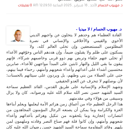
الأحد , 16 فـبـرايـر , 2025 الساعة 12:29:50 AM
د. مهيوب الحسام
0 تعليقات
د. مهيوب الحسام / لا ميديا -
القادة العظماء هم وحدهم لا يتخلون عن واجبهم الديني
الأخوي والقيمي والأخلاقي والإنساني في نصرة
المظلومين المستضعفين وإن تخلى العالم كله، ولا
يسكتون على ظلم ولا يقبلون ضيماً، وإن هددهم الناس وخوّفهم الأعداء
أو تخلى عنهم حلفاء وتربص بهم ذوو قربى وخاصمهم شركاء، فإنهم
يبقون ما بقي الليل والنهار ثابتين على المبدأ مواجهين للأعداء، صابرين
محتسبين أشداء على أعدائهم وأعداء شعوبهم وأمتهم، رحماء فيما بينهم،
حتى على العملاء من بني وطنهم، بل ويردون على سيئاتهم بالحسنات؛
لأن بوصلتهم لا تنحرف عن العدو الحقيقي.
وشهيد الإسلام والإنسانية على طريق القدس، القائد العظيم سماحة
السيد الشهيد حسن نصر الله سلام الله عليه ورضوانه، كان ولا يزال
وسيبقى من هؤلاء وفي مقدمتهم.
هذا الرجل العظيم جاء من أعماق زمن هزائم الأمة ليعلمها ويعلم أبناءها
العزة والكرامة وما يمكن أن يصنعه الرجال المؤمنون المجاهدون من
انتصارات إعجازية وما يلحقونه من تنكيل وهزائم بأعدائهم وأعداء
شعوبهم وأمتهم، وإن كانوا قلة فهم صناع النصر وقادته وملهمون لمن
يليهم. وقائد المقاومة سماحة السيد الشهيد حسن رضوان الله عليه كان