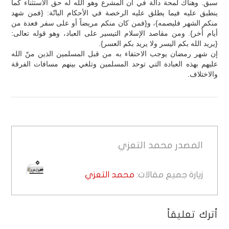
سبق. وهناك لمحة دالة في أن المشرع وهو الله له حق الاستثناء كما
ينطبق عليه فيما يطلق عليه الرخصة في الأحكام الباتّة: {فمن شهد
منكم الشهر فليصمه}، و{فمن كان منكم مريضاً أو على سفر فعدة من
أيام أُخر}. ومن مقاصد الإسلام التيسير على العباد، وهو قوله تعالى:
{يريد الله بكم اليسر ولا يريد بكم العسر}.
إن شهر رمضان يوجب الاحتفاء به من قبل المسلمين الذين منّ الله
عليهم بهذه العبادة التي توحد المسلمين وتلغي بينهم مسافات الفرقة
والاختلاف.
المصدر
محمد التعزي
زيارة جميع مقالات:
محمد التعزي
أترك تعليقاً