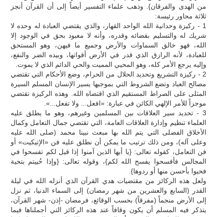
من الهدى والفرقان}. وذهب علماء التفسير أيضاً إلى أن القرآن أنجز
ثلاثة محاور رئيسة:
1 - ركيزة وحدانية الله الواحد القهار، والذي يقتضي العبادة له وحده لا
شريك له والتسليم بقضائه وقدره، وأنه لا معبود بحق في الوجود إلا
الله، فهو خالق السماوات والأرض وجميع ما فيهن، وهو المستحق
للعبادة، لأنه الرازق الذي قدر في الأرض أقواتها، وبيده الضر والنفع،
وإليه يرجع الأمر كله، وهو المحيي المميت والحي الدائم الذي لا يموت.
2 - ركيزة التشريع وتحديد الحلال من الحرام، وضع الأحكام التي تقتضي
مصالح العباد وتضع الشروط التي بموجبها يسير الإنسان المسلم السيرة
المثلى على الصراط المستقيم الذي اقتضاه الله. وهذه الركيزة تقتضي
موجزاً للأمر الإلهي الكائن في عبارة: «افعل... ولا تفعل...».
3 - تحديد سير العلاقات بين المسلمين وغيرهم، وهو ما يطلق عليه
العلماء تنظيم وإدارة العلاقات العامة، التي تقتضي جمال التعامل وكمال
الأخلاق الفضلى التي يتم الله بها مبعث نبينا محمد (صلى الله عليه
وعلى آله)، ومن ذلك ترتيب ما يمكن أن نطلق عليه فن «الإتيكيت» أو
فن التعامل، كقوله تعالى: {يا أيها الذين آمنوا إذا قيل لكم تفسحوا في
المجالس فأفسحوا يفسح الله لكم}، وقوله تعالى: {وإذا حُييتم بتحية
فحيوا بأحسن منها أو ردوها}.
ولعل هذه الركائز من مقتضيات هدي القرآن الذي أنزله الله في ليلة
القدر (السابع والعشرين من شهر رمضان) إلى السماء الدنيا، ثم نزل
إلى الأرض منجماً (مفرقاً) بحسب الوقائع، فرمضان -إذن- شهر القرآن،
يتذكر فيه المسلم أن يكون وقافاً عند هذه الركائز التي أجملناها فيما