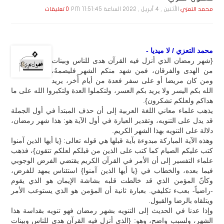
الأثنين , 4 أبـريـل , 2022 الساعة 11:51:45 PM
محمد التعزي
0 تعليقات
محمد التعزي / لا ميديا -
{شهر رمضان الذي أنزل فيه القرآن هدى للناس وبينات
من الهدى والفرقان، فمن شهد منكم الشهر فليصمهُ،
ومن كان مريضا أو على سفر فعدة من أيام أُخر، يريد
الله بكم اليسر ولا يريد بكم العسر، ولتكملوا العدة ولتكبروا الله على ما
هداكم ولعلكم تشكرون}.
يذهب علماء معاني اللغة العربية إلى أن حذف المبتدأ في أول الجملة
قد يدل على التنويه، وتقدير العبارة في أول الآية هو: هذا شهر رمضان،
دلالة على التنويه بهذا الشهر الكريم.
وهذه الآية المباركة مبدوءة بآية قبلها هي قوله تعالى: {يا أيها الذين آمنوا
كتب عليكم الصيام كما كتب على الذين من قبلكم لعلكم تتقون}، فذهب
علماء التفسير إلى أن الأمر في القرآن الكريم يقتضي الفرض الوجوبي
فيما بعده، والخطاب في {يا أيها الذين آمنوا} استئناس يمهد للفرض،
وكأنّ المؤمن الذي قد خالطت قلبه بشاشة الإيمان هو الذي يقوم
-راضياً- بعبء تكليفي. بعبارة ثانية أن المؤمن هو الذي يستوعب الأمر
ويتلقاه بالرضا والقبول.
وإذا عدنا في الحديث إلى التنويه بشهر رمضان فهو تنويه بقداسة هذا
الشهر، ولسبب واضح، وهو: {الذي أنزل فيه القرآن هدى للناس وبينات