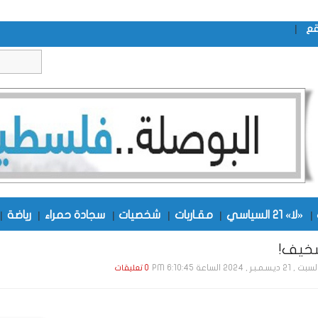
|
قع
|
«لا» 21 السياسي
|
مقـاربات
|
شخصيات
|
سجادة حمراء
|
رياضة
|
خيف!
, 21 ديـسـمـبـر , 2024 الساعة 6:10:45 PM
0 تعليقات