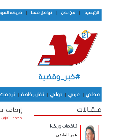
|
|
|
الرئيسية
من نحن
تواصل معنا
خريطة المو
#خبر_وقضية
محلي
|
عربي
|
دولي
|
تقارير خاصة
|
ترجمات
مـقـالات
إرجاف س
السبت 
محمد التعزي
تناقضات وزيف!
عمر القاضي