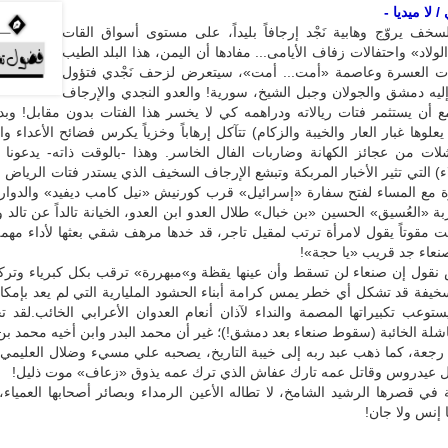
 لا ميديا -
سخف يروّج وهابية نَجْد إرجافاً بليداً، على مستوى أسواق القات
لولاد» واحتفالات زفاف الأيامى... مفادها أن اليمن، هذا البلد الطيب
 العسرة وعاصمة «أمت... أمت»، سيتعرض لزحف نَجْدي فتؤول
إليه دمشق والجولان وجبل الشيخ، سورية! والعدو النجدي والإرجاف
ع أن يستثمر فتات ريالاته ودراهمه كي لا يخسر هذا الفتات بدون مقابل! وبد
 يعلوها غبار العار والخيبة والزكام) تتآكل إرهاباً وخزياً يكرس فضائح الأعداء 
شلات من عجائز الكهانة وضاربات الفال الخاسر. وهذا -بالوقت ذاته- يدعونا
اء) التي تثير الأخبار المربكة وتبشع الإرجاف السخيف الذي يستدر فتات الرياض
ة مع المساء لفتح سفارة «إسرائيل» قرب كورنيش «نيل كامب ديفيد» والدوار
ة «العُسيق» الحسين «بن خبال» طلال العدو ابن العدو، الخيانة تالداً عن تالد وخ
 مقوتاً يقول لامرأة ترتب لمقيل تاجر، قد خدها مرهف شقي بعثها لأداء مهم
عاء جد قريب «يا حجة»!
نقول إن صنعاء لن تسقط وأن عينها يقظة و»مبهررة» ترقب بكل كبرياء وتركيز
خيفة قد تشكل أي خطر يمس كرامة أبناء الحشود المليارية التي لم يعد بإمكا
توعب تكبيراتها المصمة والنداء لآذان أنعام العدوان الأعرابي الخائب.لقد 
فاشلة الخائبة (سقوط صنعاء بعد دمشق!)؛ غير أن محمد البدر وابن أخيه محمد ب
ر رجعة، كما ذهب عبد ربه إلى خيبة التاريخ، يصحبه علي مسيء وضلال العليم
 عيدروس وقاتل عمه تارك عفاش الذي ترك عمه يذوق «زعاف» موت ذليل!
في قصرها الرشيد الشامخ، لا تطاله الأعين الرمداء وبصائر أصحابها العمياء
ا إنس ولا جان!