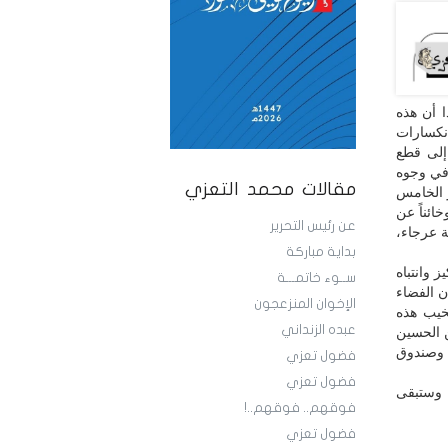
ا أن هذه
وانكسارات
 إلى قطع
 في وجوه
مقالات محمد التعزي
 الخامس
ائناً عن
عن رئيس التحرير
ة عرجاء،
بداية مباركة
 وانتباه
ســوء خاتمـــة
ن الفضاء
الإخوان المنزعجون
تخيب هذه
عبده الزنداني
ن الحسين
ي وصندوق
فضول تعزي
فضول تعزي
، وستبقى
فوقهم.. فوقهم..!
فضول تعزي