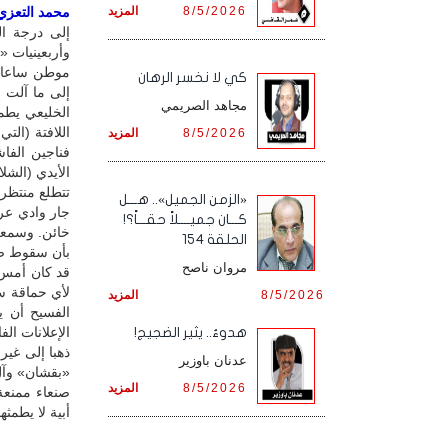
8/5/2026
المزيد
محمد التعزي /
إلى درجة ال
وأربعينيات «ا
موطن ساعات
كي لا نخسر الرهان
إلى ما آلت 
مجاهد الصريمي
الخليعي يطم
اللافتة (التي
8/5/2026
المزيد
فناجين الفا
الأيدي (الشل
تتطلع منتظر
«الزمن الجميل».. هـــل
جار وادي عرب
كـــان جميــــلاً حقـــاً؟!
خائن. وسمعت
الحلقة 154
بأن سقوط صن
مروان ناصح
قد كان أمس 
لأي حماقة س
8/5/2026
المزيد
الفسيح أن يس
الإعلانات ال
هدوءٌ.. يثير الضجيج!
ذهبا إلى غي
عدنان باوزير
«بقشان» وآل
8/5/2026
المزيد
صنعاء ممنعة 
أبية لا يطمثه