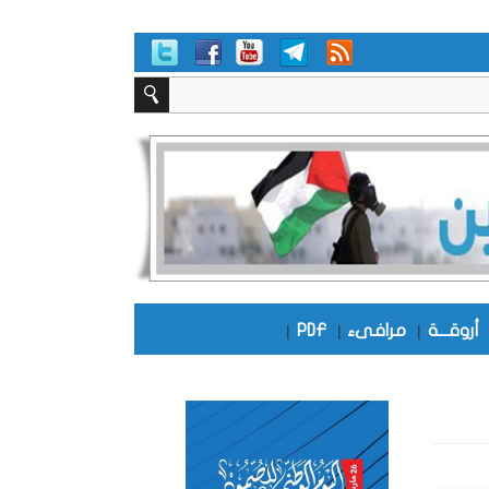
أروقـــة
|
مرافىء
|
PDF
|