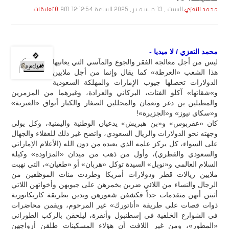
السبت , 13 ديـسـمـبـر , 2025 الساعة 12:12:54 AM
محمد التعزي
0 تعليقات
محمد التعزي / لا ميديا -
ليس من أجل معالجة الفقر والجوع والمآسي التي يعانيها
هذا الشعب «العرطة» كما يقال وإنما من أجل ملايين
الدولارات تحصلها جيوب الإمارات والمهلكة السعودية
و»شقاتها» آكلو الفتات، البركاني والعرادة، وغيرهما من المزمرين
والمطبلين بن دغر ونعمان والمحللين الصغار والكبار أبواق «العبرية»
و«سكاي نيوز» و«الجزيرة»!
كان «عقربوس» و«بن هبريش» يدعيان الوطنية واليمنية، وكل يولي
وجهته نحو الدولارات والريال السعودي، واتضح غير ذلك للعقلاء والجهال
على السواء، كل يركز علمه الذي يعبده من دون الله (الأعلام الإماراتي
والسعودي والقطري)، وأول من ذهب من ميدان «المزاودة» وكيلة
السلام العالمي و«نوبل» السيدة توكل «هربان» أو «طغيان»، التي نهبت
ملايين ريالات قطر ودولارات أمريكا وطردت مئات الموظفين من
الرجال والنساء من اللائي ضربن بخمرهن على جيوبهن وأخواتهن اللاتي
أثبتن أنهن متقدمات جداً فكشفن شعورهن وبدين بطريقة كاريكاتورية
ذوات قصات على طريقة «أتاتورك» غير المرحوم، ويقمن محاضرات
في الشوارع الخلفية في إسطنبول وأنقرة، ليلحقن بالركب الطوراني
«المطور»، ومن غير اللافت أن هؤلاء المسكينات طلقن أزواجهن