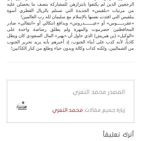
الرجعيين الذين لم يكتفوا بابتزازهن للمشاركة بنصف ما يحصلن عليه
من مرتبات «بلقيس» الجديدة التي تستلم بالريال القطري أسوة
ببلقيس التي افتدت نفسها بالإسلام مع سليمان لله رب العالمين!
«عقربـــــوس» أو «عيـــــــدروس» وبدافع انتكالي أو «انتقالي» صادر
المحافظتين حضرموت والمهرة ولم يطلق رصاصة واحدة على
«الوكيل» (بن هبريش) الذي حاول أن «يهبر» المال السعودي كان ويظل
كاذباً، لأنه كذب على أبناء الجنوب، إذ أخبرهم بأنه يريد تحرير الجنوب
من الشماليين، ولكنه كذاب وكالة وبدون حياء وطلع من كبار الكذّابين!
المصدر
محمد التعزي
زيارة جميع مقالات:
محمد التعزي
أترك تعليقاً