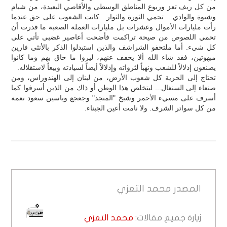
من كل ريف تعز وربوع المناطق الوسطى والأقاصي البعيدة، من شبام
وشبوة والوادي... تحمي الثورة والثوار.. كانت الشعوب على حق عندما
رأت مليارات الأموال وعشرات بل مليارات العملة الصعبة ما قدرت أن
تحمي اللصوص من صيحة تراكمت فأضحت أعاصير غضبى تأتي على
كل شيء. أما ملتحفو الشراشف والذين استبدلوا الذكر بالأنثى فارين
مبهوتين، فقد شاء الله ألا يخفف عنهم، ليروا ما حاق بهم وما كانوا
يصنعون إذلالاً للشعب ونهباً لثرواته وإذلالاً أيضاً لسيادته وبيعاً لاستقلاله.
تحتاج إلى الحرية كل شعوب الأرض، من لبنان إلى الهندوراس، ومن
صنعاء إلى السنغال... ليتخلص هذا الوطن أو ذاك من الذين أسرفوا كما
أسرف على مسيء الأحمر وشيخ "المنجد" وجعجع وياسين سعود نعمة
من كل سواتر الشرف. ولا نامت أعين الجبناء.
المصدر
محمد التعزي
زيارة جميع مقالات:
محمد التعزي