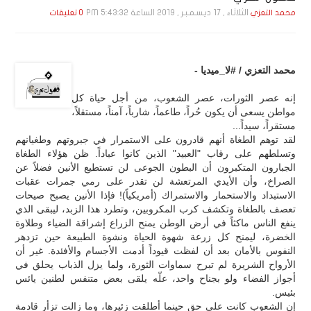
الثلاثاء , 17 ديـسـمـبـر , 2019 الساعة 5:43:32 PM
محمد التعزي
0 تعليقات
محمد التعزي / #لا_ميديا -
إنه عصر الثورات، عصر الشعوب، من أجل حياة كل
مواطن يسعى أن يكون حُراً، طاعماً، شارباً، آمناً، مستقلاً،
مستقراً، سيداً...
لقد توهم الطغاة أنهم قادرون على الاستمرار في جبروتهم وطغيانهم
وتسلطهم على رقاب "العبيد" الذين كانوا عباداً. ظن هؤلاء الطغاة
الجبارون المتكبرون أن البطون الجوعى لن تستطيع الأنين فضلاً عن
الصراخ، وأن الأيدي المرتعشة لن تقدر على رمي جمرات عقبات
الاستبداد والاستحمار والاستمراك (أمريكياً)! فإذا الأنين يصبح صيحات
تعصف بالطغاة وتكشف كرب المكروبين، وتطرد هذا الزبد، ليبقى الذي
ينفع الناس ماكثاً في أرض الوطن يمنح الزراع إشراقة الضياء وطلاوة
الخضرة، ليمنح كل زرعة شهوة الحياة ونشوة الطبيعة حين تزدهر
النفوس بالأمان بعد أن لفظت قيوداً أدمت الأجسام والأفئدة. غير أن
الأرواح الشريرة لم تبرح سماوات الثورة، ولما يزل الذباب يحلق في
أجواز الفضاء ولو بجناح واحد، علّه يلقى بعض متنفس لطنين يائس
بئيس.
إن الشعوب كانت على حق حينما أطلقت زئيرها، وما زالت تزأر قادمة