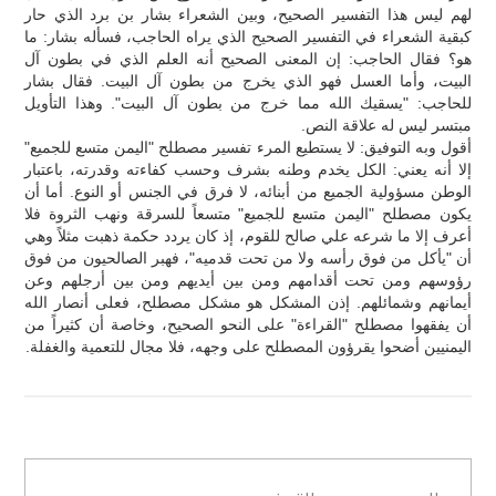
لهم ليس هذا التفسير الصحيح، وبين الشعراء بشار بن برد الذي حار
كبقية الشعراء في التفسير الصحيح الذي يراه الحاجب، فسأله بشار: ما
هو؟ فقال الحاجب: إن المعنى الصحيح أنه العلم الذي في بطون آل
البيت، وأما العسل فهو الذي يخرج من بطون آل البيت. فقال بشار
للحاجب: "يسقيك الله مما خرج من بطون آل البيت". وهذا التأويل
مبتسر ليس له علاقة النص.
أقول وبه التوفيق: لا يستطيع المرء تفسير مصطلح "اليمن متسع للجميع"
إلا أنه يعني: الكل يخدم وطنه بشرف وحسب كفاءته وقدرته، باعتبار
الوطن مسؤولية الجميع من أبنائه، لا فرق في الجنس أو النوع. أما أن
يكون مصطلح "اليمن متسع للجميع" متسعاً للسرقة ونهب الثروة فلا
أعرف إلا ما شرعه علي صالح للقوم، إذ كان يردد حكمة ذهبت مثلاً وهي
أن "يأكل من فوق رأسه ولا من تحت قدميه"، فهبر الصالحيون من فوق
رؤوسهم ومن تحت أقدامهم ومن بين أيديهم ومن بين أرجلهم وعن
أيمانهم وشمائلهم. إذن المشكل هو مشكل مصطلح، فعلى أنصار الله
أن يفقهوا مصطلح "القراءة" على النحو الصحيح، وخاصة أن كثيراً من
اليمنيين أضحوا يقرؤون المصطلح على وجهه، فلا مجال للتعمية والغفلة.