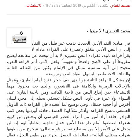
الثلاثاء , 1 أكـتـوبـر , 2019 الساعة 7:33:28 PM
محمد التعزي
0 تعليقات
محمد التعــزي / لا ميديا -
في مبادئ النقد الأدبي الحديث يذهب غير قليل من النقاد
إلى أن النص الأدبي مغلق (عصي) على القراءة مادام لا
يقرأ قراءة ثانية، فقراءة النص عسيرة، لا بد أن نبحث عن مفاتحه ليصبح
مقروءاً أو على الأصح واضحاً ومفهوماً. ولعل الأمر، أمر قراءة النص،
محوج إلى آلية مناسبة تتمثل في الإلمام بكثير من الثقافة العامة
والثقافة الاختصاصية ليسهل انقياد النص وترويضه.
إن مشكل القراءة الثانية هو الذي يقف حجر عثرة أمام القارئ، ويتمثل
بالإحالات الرمزية والكامنة في اللاشعور، والذي يعد مخزوناً مهماً
للاستدعاء حين إبداع النص من ناحية الكاتب ومن ناحية القارئ على
السواء. ولا عبرة في تأويل النص بشكل تعسفي يحيله إلى مجرد لسان
أخرس أو أحجية حمقاء. وفي توضيح لما أقصده فإن القراءة ذات التأويل
العسفي تمسخ القراءة. وأذكر مثلاً لهذا العسف حادثة أوردتها بعض كتب
النوادر. فلقد أراد أمير من أمراء العصر العباسي أن يتخلص من كتيبة
شعراء اصطفوا أمام دار هذا الأمير فقال حاجبه مخاطباً لهم إنه لن
يدخل على الأمير إلا من يستطيع تفسير قوله تعالى: «يخرج من بطونها
شراب مختلف ألوانه»، فقالوا هو العسل يخرج من بطون النحل، فقال