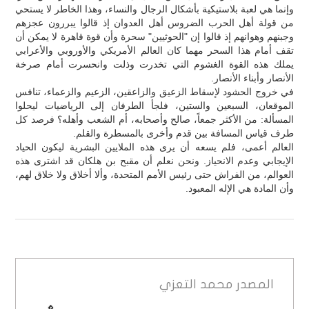
وإنما هي لعبة بلاستيكية بأشكال الرجال والنساء، وهذا الخاطر لا يستحي
من قولة أهل الحرب الضروس أهل العدوان إذ قالوا يبررون عجزهم
وجبنهم وهوانهم إذ قالوا إن "الحوثيين" سحرة وأن قوة قاهرة لا يمكن أن
تقف أمام هذا السحر مهما كان العالم الأمريكي والأوروبي والأعرابي
يملك هذه القوة الغشوم التي تخدرت وذلت وانحسرت أمام صرخة
الأنصار وأبناء الأنصار.
في خروج الحشود لإسقاط الزعيق والزاعقين، الزعيم والزعماء، تنافس
الموقعان، السبعين والستين، فلجأ الطرفان إلى الرياضيات ليحلوا
المسألة: من الأكثر جمعاً، صالح وأصحابه، أم الشعب وأهله؟ فرصد كل
طرف قياس المسافة بين قدم وأخرى بالمسطرة والقلم.
العالم أعمى، فلم يسعه أن يرى هذه الملايين البشرية ليكون الحياد
الإيجابي وعدم الانحياز. ونحن نعلم أن مقبح بن هلكان قد اشترى هذه
العوالم، من الفراش حتى رئيس الأمم المتحدة، وألا أخلاق ولا خلاق لهم،
وأن المادة هي الإله المعبود.
المصدر
محمد التعزي