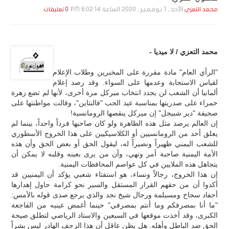
الأحد , 1 نـوفـمـبـر , 2020 الساعة 6:02:14 PM
محمد التعزي
0 تعليقات
محمد التعزي / لا ميديا -
"الرأي العام" مادة مقررة على المخبرين وطلاب الإعلام
لقياس الاستجابة وعدمها على السواء. وقد رصد إعلام
ألمانيا أن الشعب لن يجدد انتخاب ميركل مرة أخرى، لأنها لم تضع زهرة
حمراء على صدريتها بمناسبة عيد الحب "فالنتاين"، وقالت مواطنتها على
صحيفة "دير شبيجل" إن ميركل ينقصها الرومانسية!
إن العالم يرصد مثل هذه الظاهرة ولو كان صاحبها فرداً واحداً، بينما لم
يعلق أحد من الرومانسيين أو الكلاسيكيين على هذا الخروج الأسطوري
للشعب اليمني ظهيراً ونصيراً له، ليقول الحق أو بعض الحق وأن هذه
الأمة اليمنية صاحبة أمر ونهي، وأن من يرى بعينه وقلبه لا يمكن أن
يتجاهل هذه الملايين في كل عواصم المحافظات اليمنية.
إن هذا الخروج، رجالاً ونساء، هو استفتاء شعبي يؤكد أن اليمنيين قد
أكدوا أن من حقهم القرار المستقل والسير نحو كرامة حاول إهدارها
أحفاد سجاح ومسيلمة ورجال شيخ نجد والذي يرجع صدى قوله بالأمس:
"ما أنا بمصرفكم وما أنتم بمصرفي" حينما أغمض عينيه من الفاجعة
الكبرى، وقد أخذت موقعها في السبعين والاستاد الرياضي لتطلق صيحة
الحق ضد الباطل وأهله. هل يظن عاقل أن هذا الزحف الهادر ليس بشراً