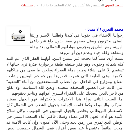
الجمعة , 22 أكـتـوبـر , 2021 الساعة 6:15:15 PM
محمد التعزي
0 تعليقات
محمد التعزي / لا ميديا -
إخواننا الأشقاء في جنوبنا في كبدنا وبُطَيْننا الأيسر ورئتنا
اليمنى يحتربون ويقتل بعضهم بعضا بدون داع غير داعي
الهوية، ومع الطريق يفجرون مواطنهم الشمالي بعد بهذلة
وسفاهة وقلة حياء وعدم دين أو مروءة.
لست أرى سبباً لما يحدث غير سببين اثنين: أولهما الفقر الذي عم البلد
كله شماله وجنوبه، وهو فقر صنعته طبقة برجوازية قذرة ترى حياتها لا
تستقيم إلا على أشلاء ومص دماء الفقراء وطحن ما يبقى من هياكلهم
الآدمية، وهي الطبقة التي عمرت قصورها من جماجم اليمنيين وشادت
مصانع ومزارع في الداخل من أعصاب المستضعفين من أبناء "الشقية"
التي كانت في العصور السحيقة سعيدة، ولعن الله السياسة، ولا يفلح
من تاجر بالدين ليضحك على الفقراء ليسرق أقواتهم ويتاجر بحقوقهم.
أما السبب الثاني وراء هذا الاحتراب والاحتراق فهو الجهل بمعناه
المركب والبسيط، وكما قامت الإمامة بتجهيل الشعب في الشمال كان
الاستعمار البريطاني يحاصر بالجهل اليمنيين في الجنوب، وكان سلاح
الأمية هو أداة الجهل الأكثر مضاء وفتكا، فأكثر أبناء الشعب اليمني في
الوطن الذي تمزق من زمن بعيد وحتى الآن أميون، وإن كانت الأمية قد
امحت طائفياً وعنصرياً عند بعض أفراد، ففي الشمال خصصت بعض