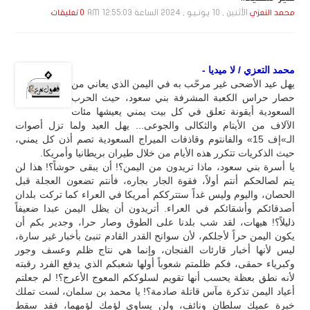
الأثنين , 10 يـونـيـو , 2024 الساعة 12:55:03 AM
محمد التعزي
0 تعليقات
محمد التعزي / لا ميديا -
يهل عيد الأضحى غير مرحّب به في اليمن الذي يعاني من
حصار حراس الكعبة المشرفة بني سعود، حيث الحرب
السعودية أيقونة تعلق في كل بيت يمني يعيشها مئات
الآلاف من الأيتام والثكالى والجوعى... يهل العيد ولما تزل أصوات
الـ»إف 15» والفانتوم وقاذفات الميراج السعودية تصم أذن كل يمني،
حيث الذكريات تتكرر هذه الأيام من خلال طيران بريطانيا وأمريكا.
يا أسرة بني سعود، ماذا تريدون من اليمن؟! أن يبقى حوشاً؟! هذا لن
يتم لصالحكم أنتم أولاً، فقوة الجار بجاره، فأنتم تضعون العجلة قبل
الحصان، واليوم وليس غداً ستترككم أمريكا في العراء كما تركت بلدان
أصدقائكم وأشقائكم في العراء. أتريدون أن يظل اليمن عبدا ضعيفاً
ذليلاً؟! هيهات، لقد شب بلدنا على الطوق وصار حرا، وجدير بكم أن
يكون اليمن حراً لأجلكم، لأن سوانح القدر القادم تنبئ بأخبار غير سارة،
ليس لأنها أخبار قارئات الفنجان، وإنما هي نتاج ظلم وعسف وجور
وكبرياء حمقى، فكم ظلمتم شعوباً أولها شعبكم الذي يدفع الفرد رقبته
لأنه نطق بعظة يحسب أنها تقويم لسلوككم المعوج الأعرج؟! لم جعلتم
أعياد اليمن تذكرة مآس قاتلة صادمة؟! يا محمد بن سلمان، لست تملك
خبرة عميك سلطان ونائف، ولن يساوي لؤمك لؤمهما، فقد سقط