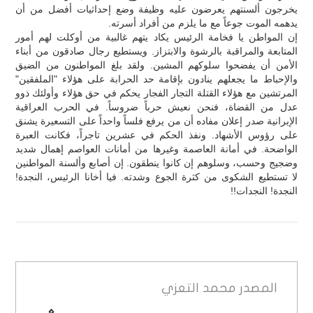
يخرجون ألسنتهم يعرضون عليه وظيفة وضع إحداثيات أفضل من أن
يدهمه الموت جوعاً مع ما يلزم من أفراد أسرته.
إن المواطن يا فخامة الرئيس يكاد يتهم غالبية من أوكلت لهم أمور
المتابعة والمراقبة بالرشوة والابتزاز. ويستطيع رجال صادقون من أبناء
الأمن أن يفضحوا سلوكهم المشين. ولقد بلغ المواطنون من الضيق
والإحباط ما يجعلهم ينادون بإقامة حد الحرابة على هؤلاء "الملفقين"
المرتشين مع هؤلاء القتلة التجار الفجار يحكم في حق هؤلاء وأولئك ذوو
عدل من القضاة، فنحن نعيش حرباً ضروساً. في الحرب العراقية
الإيرانية صدر إعلان مفاده أن من يرفع فلساً واحداً على التسعيرة يشنق
على رؤوس الأشهاد. ونفذ الحكم في عشرين تاجراً، فكانت العبرة
الواضحة. في أمانة العاصمة وغيرها من أمانات العواصم إهمال شديد
وضجيج وحسب، وسلوهم إن كانوا ينطقون. إن أصابع وألسنة المواطنين
لا تستطيع الشكوى من كثرة الجوع وشدته. فيا أخانا الرئيس، النجدة!
النجدة! النجدات!!
المصدر
محمد التعزي