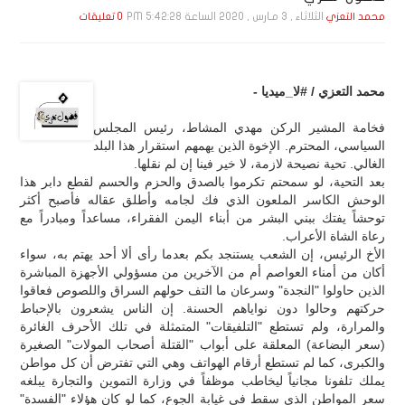
الثلاثاء , 3 مـارس , 2020 الساعة 5:42:28 PM
محمد التعزي
0 تعليقات
محمد التعزي / #لا_ميديا -
فخامة المشير الركن مهدي المشاط، رئيس المجلس
السياسي، المحترم. الإخوة الذين يهمهم استقرار هذا البلد
الغالي. تحية نصيحة لازمة، لا خير فينا إن لم نقلها.
بعد التحية، لو سمحتم تكرموا بالصدق والحزم والحسم لقطع دابر هذا
الوحش الكاسر الملعون الذي فك لجامه وأطلق عقاله فأصبح أكثر
توحشاً يفتك ببني البشر من أبناء اليمن الفقراء، مساعداً ومبادراً مع
رعاة الشاة الأعراب.
الأخ الرئيس، إن الشعب يستنجد بكم بعدما رأى ألا أحد يهتم به، سواء
أكان من أمناء العواصم أم من الآخرين من مسؤولي الأجهزة المباشرة
الذين حاولوا "النجدة" وسرعان ما التف حولهم السراق واللصوص فعاقوا
حركتهم وحالوا دون نواياهم الحسنة. إن الناس يشعرون بالإحباط
والمرارة، ولم تستطع "التلفيقات" المتمثلة في تلك الأحرف الغائرة
(سعر البضاعة) المعلقة على أبواب "القتلة أصحاب المولات" الصغيرة
والكبرى، كما لم تستطع أرقام الهواتف وهي التي تفترض أن كل مواطن
يملك تلفونا مجانياً ليخاطب موظفاً في وزارة التموين والتجارة يبلغه
سعر المواطن الذي سقط في غيابة الجوع، كما لو كان هؤلاء "الفسدة"