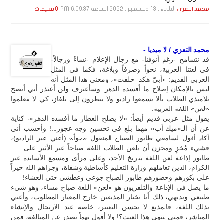
الثلاثاء , 13 ديـسـمـبـر , 2022 الساعة 6:09:37 PM
محمد التعزي
0 تعليقات
محمد التعزي / لا ميديا -
قد نتسامح -رغم أنوفنا- مع رجال الإعلام -نساءً ورجالاً-
في لغتنا العربية، نحواً وصرفاً وبلاغة، فكما في المثل
العربي القديم: «أبيّ هكذا خلقت»، ومعنى هذا المثل أنه
ليس بالإمكان إصلاح ما أفسده الدهر. وسأعترف ولن أعتذر أني أنصح
تلاميذي الطلاب بألا يسمعوا راديو ولا ينظرون إلى تلفاز، كي لا يتعلموا
«لعن» اللغة العربية.
يقول مثل عربي قديم أيضاً: «لا يصلح العطار ما أفسده الدهر»، كناية
عن أن الـ»ميك أب» مهما بلغ في تحسين وجه عجوز...! وأحسب أني
أكاد أقول لسامعي طابور الصباح المنقول «جواً» (أعني عبر الراديو)،
فشيء مُخزٍ ومحزن أن يلعن الطلاب اللغة صباحاً عبر الأثير على .....
طابور إذاعة لعن اللغة بتاريخ الأحد، وعلى مرأى ومسمع الأساتذة غير
الكرام، الذين تعاملهم وزارة التعليم كأساطية وشقاة، وجزاهم الله خيراً
على بكورهم وحضورهم طابور الصباح جوعى وعطشى حتى العشاء!
ما يصل في الإذاعة والتلفزيون هو «لعن» اللغة صباح مساء، وهو شيء
طبيعي وبديهي، ذلك أنا نختار المذيعين خارج المعيار المطلوب، وأعني
بذلك اللغة، فالمذيع لا يحسن التعبير، خاصة عند الارتجال والإنشاء
المباشر، فمتى ينتهي هذا العبث؟! ولا أقول تهماً تصدر عن المبالغة، فمن