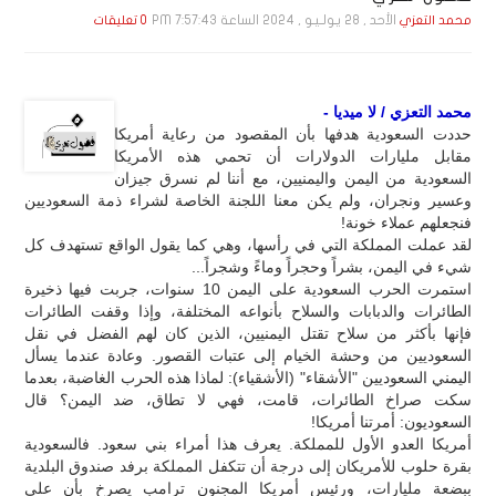
الأحد , 28 يـولـيـو , 2024 الساعة 7:57:43 PM
محمد التعزي
0 تعليقات
محمد التعزي / لا ميديا -
حددت السعودية هدفها بأن المقصود من رعاية أمريكا
مقابل مليارات الدولارات أن تحمي هذه الأمريكا
السعودية من اليمن واليمنيين، مع أننا لم نسرق جيزان
وعسير ونجران، ولم يكن معنا اللجنة الخاصة لشراء ذمة السعوديين
فنجعلهم عملاء خونة!
لقد عملت المملكة التي في رأسها، وهي كما يقول الواقع تستهدف كل
شيء في اليمن، بشراً وحجراً وماءً وشجراً...
استمرت الحرب السعودية على اليمن 10 سنوات، جربت فيها ذخيرة
الطائرات والدبابات والسلاح بأنواعه المختلفة، وإذا وقفت الطائرات
فإنها بأكثر من سلاح تقتل اليمنيين، الذين كان لهم الفضل في نقل
السعوديين من وحشة الخيام إلى عتبات القصور. وعادة عندما يسأل
اليمني السعوديين "الأشقاء" (الأشقياء): لماذا هذه الحرب الغاضبة، بعدما
سكت صراخ الطائرات، قامت، فهي لا تطاق، ضد اليمن؟ قال
السعوديون: أمرتنا أمريكا!
أمريكا العدو الأول للمملكة. يعرف هذا أمراء بني سعود. فالسعودية
بقرة حلوب للأمريكان إلى درجة أن تتكفل المملكة برفد صندوق البلدية
ببضعة مليارات، ورئيس أمريكا المجنون ترامب يصرخ بأن على