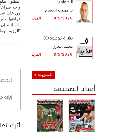
الرد واجب
واجه صراعاً
د. مهيوب الحسام
من علي عبدال
8/5/2026
المزيد
قراءتها بعض
يا سادة، إن
"الرؤية الوطن
بشارة الوجود (3)
محمد التعزي
8/5/2026
المزيد
الـمـزيــد +
المصد
أعداد الصحيفة
زيارة 
أترك تعلي