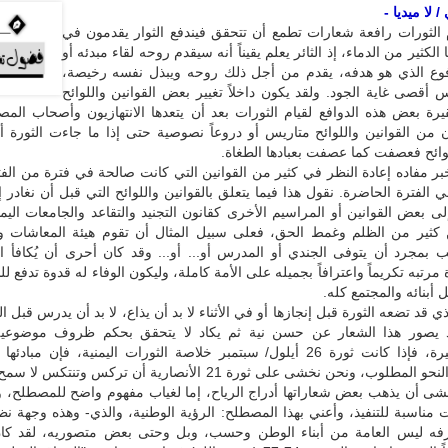
 لا ميديا -
الثورات رافعة شعارات تطمع أن تتحقق فيندفع الثوار يقدمون في
الكثير من الدماء، إذ الثائر يعلم يقيناً أنه سيقدم روحه لقاء مبدئه أو
وع الذي هو هدفه، يقدم من أجل ذلك روحه ويبذل نفسه رخيصة،
س أقصى غاية الجود. ولقد يكون داخلاً تغيير بعض القوانين واللوائح
يرة بعض هذه الدوافع لقيام الثورات بعد أن يتعدها الانتهازيون وأصحاب المصال
ن من القوانين واللوائح متاريس أو دروعاً نصوصية حتى إذا ما جاءت الثورة 
لوائح فعصفت كما عصفت بعبادها الطغاة.
بر مفاده إعادة النظر في كثير من القوانين التي كانت صالحة في فترة من الف
 الفترة الحاضرة. نقول هذا فيما يتعلق بالقوانين واللوائح التي قبل أن نغادر 
لى بعض القوانين أو المراسيم الأخرى كقانون التجنيد والتقاعد والجامعات اليم
ن كثير من الظلم وغمط الحق، فعلى سبيل المثال أن تقوم هيئة المعاشات وال
 بمجرد أن يتوفى الجندي أو المدرس أو... أو... وقد كان أحرى أن يُكافأ ا
 مرتبه تكريماً واعترافاً بجميله على الأمة كاملة، وليكون الوفاء له قدوة تدفع 
أبنائه والمجتمع كله.
ي قد تضعه الثورة قبل إنجازها أو في الأثناء لا بد أن يذاع، لا بد أن يدرس قبل ال
قد يصور هذا الشعار عن حسن نية ثم يكاد لا يتحقق بحكم ظروف موضوعية
والشواهد كثيرة، فإذا كانت ثورة 26 أيلول/ سبتمبر خلاصة الثورات اليمنية، فإن مبا
تتحقق على النحو المطلوب، ونحن نخشى على ثورة 21 الأنصارية أن تركس وتنتك
خشى أن يذهب بعض شعاراتها أدراج الرياح، إما لغياب مفهوم واضح للمصطلح، و
 مناسبة للتنفيذ، وأعني بهذا المصطلح: الرؤية الوطنية، والذي- وهذه وجهة 
رفه ليس العامة من أبناء الوطن وحسب، وبل وحتى بعض متصوريه، لقد كان