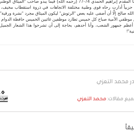
المقتول ظلماً المقدم إبراهيم الحمدي 74-77 (رحمه الله) فيما يبدو صاحب "الميثاق
 حزبياً أدارت رحاه قوى وطنية مختلفة الاتجاهات في ذروة استقطاب مخيف، 
له صالح إلَّا أن أضفى عليه بعض "الرتوش" ليكون الميثاق مجرد "نشرة ورقية"
 موظفي الأمية صباح كل خميس تطارد موظفين غائبين الخميس حافظة الدوام ا
 أعظم جمهور الشعب، وأنا أحدهم، بحاجة إلى أن تشرحوا هذا الشعار الجميل 
ية"!
ر
محمد التعزي
جميع مقالات:
محمد التعزي
قاً