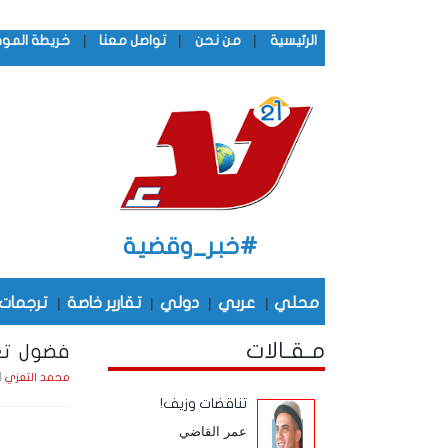
|
|
|
الرئيسية
من نحن
تواصل معنا
خريطة المو
#خبر_وقضية
محلي
|
عربي
|
دولي
|
تقارير خاصة
|
ترجمات
مـقـالات
فضول تع
الأحد , 
محمد التعزي
تناقضات وزيف!
عمر القاضي