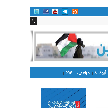
أروقـــة
|
مرافىء
|
PDF
|