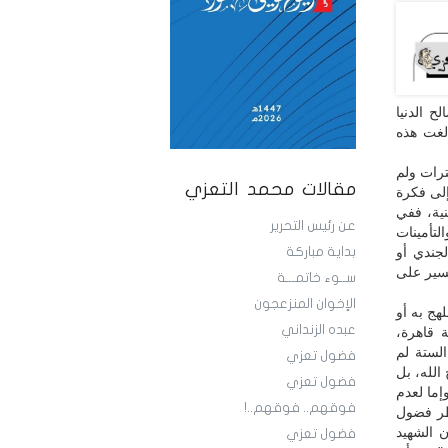
ح الدنيا
ألغت هذه
ترات ولم
مقالات محمد التعزي
إلى فكرة
نية، ففي
عن رئيس التحرير
تأمينات
لجندي أو
بداية مباركة
للسير على
ســوء خاتمـــة
الإخوان المنزعجون
لهج به أو
عبده الزنداني
 قاهرة،
دئها الستة لم
فضول تعزي
س لا سمح الله، بل
فضول تعزي
إما لعدم
فوقهم.. فوقهم..!
نظر فضول
 الشهيد
فضول تعزي