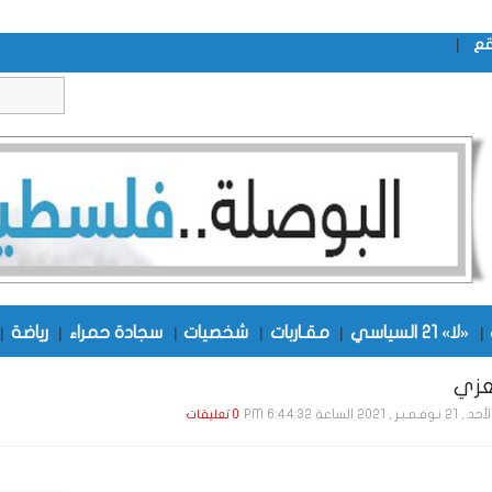
|
قع
|
«لا» 21 السياسي
|
مقـاربات
|
شخصيات
|
سجادة حمراء
|
رياضة
|
زي
21 نـوفـمـبـر , 2021 الساعة 6:44:32 PM
0 تعليقات