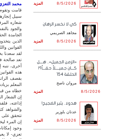
8/5/2026
المزيد
محمد التعزي /
قامت وتقوم 
سبيل إنجازها 
شعاره المرف
كي لا نخسر الرهان
والجود بالنف
مجاهد الصريمي
الجامدة الحق
الذين يتخذو
8/5/2026
المزيد
القوانين وال
لقد سعدنا بخ
تعد صالحة في
«الزمن الجميل».. هـــل
أخرى، ننبه إ
كـــان جميــــلاً حقـــاً؟!
هذه القواني
الحلقة 154
بقصف الراتب
مروان ناصح
المعلم بزيادة
خطاه من قبل 
8/5/2026
المزيد
إن الشعار الذ
إذاعته، فل
هدوءٌ.. يثير الضجيج!
عدنان باوزير
8/5/2026
المزيد
إن المرء لي
وجود إمكانات
تعزي- لا يع