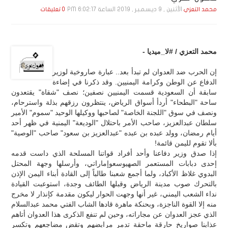
الأثنين , 9 ديـسـمـبـر , 2019 الساعة 6:02:17 PM
محمد التعزي
0 تعليقات
محمد التعزي / #لا_ميديا -
إن الحرب ضد العدوان لم تبدأ بعد.. عبارة صاروخية لوزير
الدفاع عن الوطن وكرامة اليمنيين. وقد ذكرنا في إضاءة
سابقة أن السعودية قسمت اليمنيين نصفين؛ نصف "شقاة" يقتعدون
ساحة "البطحاء" أردأ أسواق الرياض، ينتظرون رزقهم بذلة واسترحام،
ونصف في سوق "اللجنة الخاصة" لصاحبها ووكيلها الوحيد "سموم" الأمير
سلطان عبدالعزيز، صاحب الأمر باحتلال "الوديعة" اليمنية في ظهر أحد
أيام رمضان، وولد عبده بن عبده "عبدالعزيز بن سعود" صاحب "الوصية"
بألا تقوم لليمن قائمة!
إذا صدق وزير دفاعنا وأحد أفراد قواتنا المسلحة الذي داست قدمه
إحدى دبابات المستعمر الصهيوسعوإماراتي، وأرسلها وجهة المحتل
البدوي غلاظ الأكباد، ولما أجمع شعبنا طالباً إلى القادة أبناء اليمن الإذن
بالتحرك صوب مدينة الرياض وقبلها الطائف وجدة، استوعبت القيادة
نداء الشعب اليمني، غير أنها وجهت الحوار ليكون مقدمة كإنذار لا مخرج
منه إلا القوة الناجزة، وبحنكة ماهرة قادها الشاب الفتي محمد عبدالسلام
الذي عجز العدوان عن مجاراته، وحين لم تنفع الذكرى هذا العدوان أتاهم
عذابنا صواريخ حارقة ماحقة تدمر مرابضهم وتقض مضاجعهم وتكسر