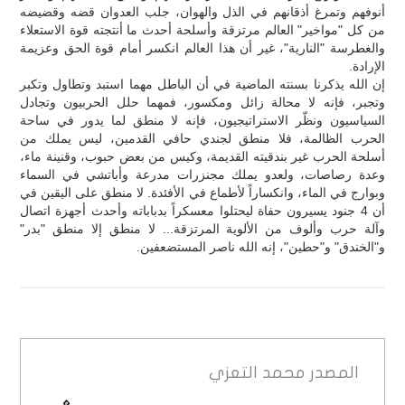
أنوفهم وتمرغ أذقانهم في الذل والهوان، جلب العدوان قضه وقضيضه
من كل "مواخير" العالم مرتزقة وأسلحة أحدث ما أنتجته قوة الاستعلاء
والغطرسة "النارية"، غير أن هذا العالم انكسر أمام قوة الحق وعزيمة
الإرادة.
إن الله يذكرنا بسنته الماضية في أن الباطل مهما استبد وتطاول وتكبر
وتجبر، فإنه لا محالة زائل ومكسور، فمهما حلل الحربيون وتجادل
السياسيون ونظّر الاستراتيجيون، فإنه لا منطق لما يدور في ساحة
الحرب الظالمة، فلا منطق لجندي حافي القدمين، ليس يملك من
أسلحة الحرب غير بندقيته القديمة، وكيس من بعض حبوب، وقنينة ماء،
وعدة رصاصات، ولعدو يملك مجنزرات مدرعة وأباتشي في السماء
وبوارج في الماء، وانكساراً لأطماع في الأفئدة. لا منطق على اليقين في
أن 4 جنود يسيرون حفاة ليحتلوا معسكراً بدباباته وأحدث أجهزة اتصال
وآلة حرب وألوف من الألوية المرتزقة... لا منطق إلا منطق "بدر"
و"الخندق" و"حطين"، إنه الله ناصر المستضعفين.
المصدر
محمد التعزي