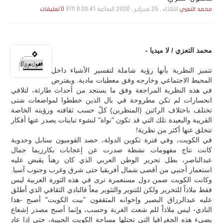
الثلاثاء , 25 فـبـرايـر , 2020 الساعة 6:20:41 PM
محمد التعزي
0 تعليقات
محمد التعزي / لا ميديا -
تتميز النظرية بأنها رؤية شاملة لتفسير الأشياء داخل
المحيط الاجتماعي وخارجه وفق معطيات مادية. ويفترض
في هذه النظرية المراجعة وفق ما يستجد من أحداث طارئة، لتلافي
انحسارات لم تكن مطروحة في بال الذين خططوا لمواضعات شتى
تختلف باختلاف الرائين (المنظرين) كلّ حسب ثقافته ورؤيته الخاصة
القريبة والبعيدة تلك التي قد تكون "نواة" لنشوء تباينات يصدر عنها أفكار
تتخلق عنها أكثر من نظرية!
في الكويت، وفي فترة تكوين الدولة، حصد القوميون سنابل وحدوية
كانت نتاج مفهومات نشطة صدرت عن إعجابات بكارزيما جمال
عبدالناصر، بطل تحرير الوطن العربي الذي كان رهناً يقبض عليه
استعمار أجنبي من أقصى شمال أفريقيا حتى شرق وغرب وجنوب آسيا.
وكانت الكويت ضمن دول مستعمرة ترى في هذه الثورة العربية ليس
فقط ملاذاً للتحرير ولكن للتنوير والتثوير معاً فالنادي الثقافي الذي أطلق
عليه عبدالرزاق البصير وإخوانه المثقفون "بيت الكويت" أصبح -هذا
النادي- ليس ملاذاً للم شعث الغربة وحسب، وإنما أصبح مصدر إشعاع
يضيء هذه الجغرافيا التي تحتلها مساحة الكويت الحبيبة، حتى إذا عاد