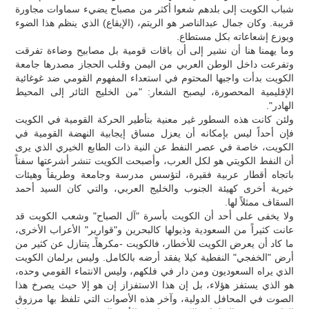
شباب الكويت إلى بلدهم شعوا أكثر من مصباح يضيء سماوات مجاورة
قريبة. وكان جمال عبدالناصر هو الريتم، (الإيقاع) الذي ينظم هذا الضوء
ويوزع إشعاعاته بكل مستطاع.
وما يهمنا هنا أن نشير إلى أن باقات قومية بل مصابيح وضاءة تفرقت
وتفرعت داخل الوطن العربي من اليمن وقلب الحجاز مصدرها جامعة
الكويت بدأت واجبها المحتوم في استعداء المفهوم القومي ضد غوغائية
الإقليمية المحصورة، ليصبح الشعار: "من الخليج الثائر إلى المحيط
الهادر".
ولئن كانت هذه السطور غير معنية بتأطير الحركة القومية في الكويت
فإن أحداً ليس بإمكانه أن يعزل مساق إيجابية النهضة القومية في
الكويت، خاصة في عصر النفط عن النية ذات الطابع الخيري الذي يرى
أن النفط الكويتي هو لكل العرب، وأصبحت الكويت تنشر أشرعتها سفناً
باتجاه أقطار عربية فقيرة، لتؤسس مدرسة وجامعة وطريقاً وهيئات
خيرية أخرى كهيئة الجنوب والخليج العربي، والتي كان السيد أحمد
السقاف ممثلاً لها.
ولا يخفى على أحد أن الكويت بأسرة "آل الصباح" وشعب الكويت قد
عانت كثيراً من السعودية وذيولها كالبحرين و"قوارير" الأعراب الأخرى،
ما كاد أن يعرض الكويت للأخطار، فالكويت -مكرهاًـ يتنازل عن كثير من
أرض "الخفجي" النفطية كيلا يفقد أرضه بالكامل. وليس برلمان الكويت
الذي يراه السعوديون ومن دار في فلكهم، وليس الانتماء القومي وحده،
هو الذي يستفز هؤلاء، بل إن هذا الاستفزاز إن هو إلا حيث يصرخ هذا
الصوت في المحافل الدولية، وآخر هذه الأصوات التي تلفظ بها مرزوق