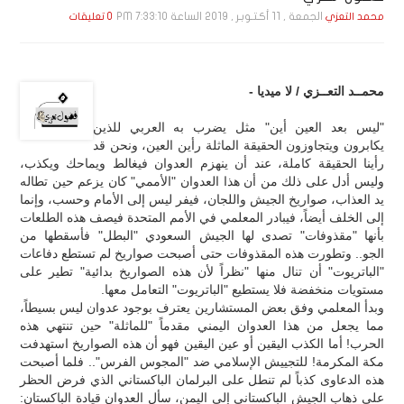
الجمعة , 11 أكـتـوبـر , 2019 الساعة 7:33:10 PM
محمد التعزي
0 تعليقات
محمــد التعــزي / لا ميديا -
"ليس بعد العين أين" مثل يضرب به العربي للذين
يكابرون ويتجاوزون الحقيقة الماثلة رأين العين، ونحن قد
رأينا الحقيقة كاملة، عند أن ينهزم العدوان فيغالط ويماحك ويكذب،
وليس أدل على ذلك من أن هذا العدوان "الأممي" كان يزعم حين تطاله
يد العذاب، صواريخ الجيش واللجان، فيفر ليس إلى الأمام وحسب، وإنما
إلى الخلف أيضاً، فيبادر المعلمي في الأمم المتحدة فيصف هذه الطلعات
بأنها "مقذوفات" تصدى لها الجيش السعودي "البطل" فأسقطها من
الجو.. وتطورت هذه المقذوفات حتى أصبحت صواريخ لم تستطع دفاعات
"الباتريوت" أن تنال منها "نظراً لأن هذه الصواريخ بدائية" تطير على
مستويات منخفضة فلا يستطيع "الباتريوت" التعامل معها.
وبدأ المعلمي وفق بعض المستشارين يعترف بوجود عدوان ليس بسيطاً،
مما يجعل من هذا العدوان اليمني مقدماً "للماثلة" حين تنتهي هذه
الحرب! أما الكذب اليقين أو عين اليقين فهو أن هذه الصواريخ استهدفت
مكة المكرمة! للتجييش الإسلامي ضد "المجوس الفرس".. فلما أصبحت
هذه الدعاوى كذباً لم تنطل على البرلمان الباكستاني الذي فرض الحظر
على ذهاب الجيش الباكستاني إلى اليمن، سأل العدوان قيادة الباكستان: