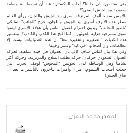
متى ستقفون إلى جانبنا؟ أجاب الباكستان: عند أن تسقط أية منطقة
سعودية بيد الجيش اليمني؟!
بالأمس سقط ألوف المرتزقة أسرى بيد الجيش واللجان، ورأى العالم
منظر هذه الألوف أسرى بيد الجيش واللجان، خرج "الخائب" المالكي
"ناطق التحالف" وبدون احترام لعقول الناس بأن هؤلاء الأسرى ليسوا
سوى مسرحية هزلية للحوثيين.. فما أقبح هذا الكذب والكاذب؟! وتفسير
هذه الكذبات "الصغيرة والحقيرة معا" أن هذه العدوانيات ليست إلا
مغالطات، وأن أصحابها "في كبد" وعسر وخيبة!
وفي هذا بيان للناس شافٍ كافٍ بأن العدوان في خيبة متناهية. لحركة
العدوان السعودي حركتان؛ حركة تطلب السلاح والمرتزقة، وحركة أكثر
نشاطاً وهي الوساطة لدى الحوثيين "المجوس" لوقف الحرب التي
جعلت أصحاب السموم، أمراء وأميرات يتاجرون بالتأشيرات بعد أن
ضاق العيش!
المصدر
محمد التعزي