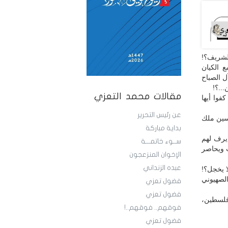
الشريف؟!
 الكيان
ل الصباح
...؟!
مقالات محمد التعزي
فوا أيها
عن رئيس التحرير
حسين ملك
بداية مباركة
 يرف لهم
ســوء خاتمـــة
ب ويحاصر
الإخوان المنزعجون
عبده الزنداني
ا يخجل؟!
لصهيوني
فضول تعزي
فضول تعزي
فلسطين،
فوقهم.. فوقهم..!
فضول تعزي