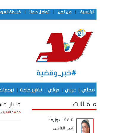
|
|
|
الرئيسية
من نحن
تواصل معنا
خريطة المو
#خبر_وقضية
محلي
|
عربي
|
دولي
|
تقارير خاصة
|
ترجمات
مـقـالات
مليار مس
الجمع
محمد التعزي
تناقضات وزيف!
عمر القاضي