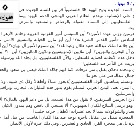
 لا ميديا -
في أول أيام السنة الجديدة يذبح اليهود 35 فلسطينياً قرابين للسنة الجديدة في
على الإنسانية، ويقدم النظام العربي الهمجي الدعم لليهود بينما
الفلسطينيين إلى السماء مقتولة بالرصاص والمسغبة والمرض
يت.
حرمين وولي عهده الأمين؟! أين السيسي أمير القومية العربية وخادم الأزهر 
سادس «أمير القدس الشريف»؟! أين أبو مازن الخيانة والتنسيق الأمني مع
ين جلالة الملك عبدالله حفيد طلال وعبدالله؟! أين سموم الأمير آل نهيان؟! أين آ
 آل البحرين والنهرين؟! أين ملايين الإندونيسيين وملايين الماليزيين؟ أين...؟! أين
تدخل هذه الأنظمة لحماية فلسطين، والآن الفلسطينيين، بل بجاه الله ورسوله ك
برية» عن التآمر ضد فلسطين!
زن ومحمد دحلان بقتل ياسر عرفات، كما اتهم جلالة الملك فيصل بن سعود وال
جمال عبدالناصر على نحو ما!
ومسلم يشاهدون ألوف الفلسطينيين يُذبحون نساءً وأطفالاً وكل ذي شيبة، ولا
ّي اليمن، نعم، اليمن العربي المسلم يقوم بدور هذه المليارات، فيحارب ويراق
 والمرسلين.
دع الحرمين الشريفين، لا نقول من هذا الصمت، بل من دعم اليهود بالمال؟! أل
هو يرسل السلاح للكيان الصهيوني؟! ألا يستحي آل ناقص وهم يمدون الكيان ا
خضار والشوكولاتة بينما لا يجد عشرات الأطفال جرعة حليب؟!
ة المعجزة تتمثل في مقاتل ناجزة توجه ضد هذا الكيان الغاصب من قبل أهل 
ة بل هي معجزة القرن الحادي والعشرين، وفي ذلك عبرة لأولي الأبصار.