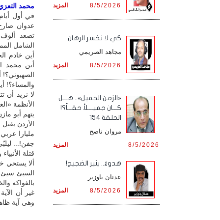
8/5/2026
المزيد
محمد التعزي /
عدوان صارخ 
تصعد ألوف 
كي لا نخسر الرهان
الشامل المم
مجاهد الصريمي
أين خادم ال
أين محمد ال
8/5/2026
المزيد
الصهيوني؟! أ
والمساء؟! أين
لا نريد أن ت
«الزمن الجميل».. هـــل
الأنظمة «الع
كـــان جميــــلاً حقـــاً؟!
يتهم أبو ما
الحلقة 154
الأردن بقتل 
مروان ناصح
مليارا عربي 
جفن!... ليلب
8/5/2026
المزيد
قتلة الأنبياء
ألا يستحي خا
هدوءٌ.. يثير الضجيج!
السيئ سيئ و
عدنان باوزير
بالفواكه وال
8/5/2026
المزيد
غير أن الآي
وهي آية ظاهر