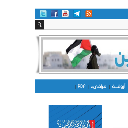
أروقـــة
|
مرافىء
|
PDF
|