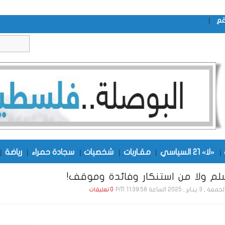
|
قع
|
«لا» 21 السياسي
|
مقـاربات
|
شخصيات
|
سجادة حمراء
|
رياضة
|
لم ولا من استنكار وفائدة وموقف!
ة , 3 يـنـاير , 2025 الساعة 11:39:58 PM
0 تعليقات