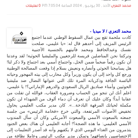
الأحد , 30 يـونـيـو , 2024 الساعة 7:05:04 PM
محمد التعزي
0 تعليقات
محمد التعزي / لا ميديا -
كادت ملحمة تقع بين عمال السقوط الوطني عندما اجتمع
الرئيس المزيف إلى أحدهم قال له: «يا عليمي، صلحت
نفسك وعبدالحافظ ومحمد فآتيتهم بالجنسية الأجنبية
وتركتنا نحن المناضلين فريسة للرجعيين والمليشيا الحوثية! لقد وعدتنا
أن نكون رقماً ضخماً ضمن الحل، واجتماع أممي بعد اجتماع ولا ذكر لنا!
هل يسامحنا الحوثي وأنصاره ونعيش بسلام إذا وقعت المصالحة الوطنية
ورجع كل واحد إلى أن يكون وزيراً وكل محارب إلى بيته المهجور وحياته
البائسة الجافة وذكرياته المرة تلك التي عنوانها النضال ضد مليشيا
الحوثيين وأمناء صناديق الريال السعودي والدرهم الإماراتي؟! يا عليمي،
اعلم أنك لن تنجو من الحساب وضرورة العقاب، فوالله لن تفلت من
عقابنا أبداً! وكان عليك أن تعرف أن دماء ألوف من الشهداء لن تكون
مكملة لحياتك المرفهة الباذخة...». كان مدير مكتب العليمي يحاول
تخفيض الأصوات المرتفعة، والتي خرج «فخامة الرئيس» من جلسة
جمعته بالمبعوث الأممي والمبعوث الأمريكي وكان أن سأل المندوب
الأممي العليمي: ما هذه الضجة؟! أجابه العليمي أن هناك بعض الجنود
يتذمرون من الغذاء اليومي الذي لا يكفيهم وأنه قد أصدر التعليمات إلى
الاختصاصيين بإنصافهم! وتمكن مدير مكتب الرئيس وعاملا نظافة من