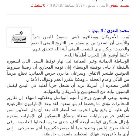
الأحد , 5 مـايـو , 2024 الساعة 8:01:27 PM
محمد التعزي
0 تعليقات
محمد التعزي / لا ميديا -
يُبيت الأمريكان ووطافهم (بني سعود) لليمن شراً.
وللأسف أن السعوديين لم يفيدوا من التاريخ اليمني القديم
والحديث؛ ولكن يرى الشعب اليمني آية الله تتحقق فيهم،
«كلما أوقدوا نارا للحرب أطفأها الله».
الوساطة العمانية وغير العمانية ليل نهار توقظ السيد، الذي لشعوره
باليقظة لا ينام، يوقظه الوسطاء إبان نومه المجازي أن رضينا بشروط
الحوثيين فلننجز الاتفاق. وسرعان ما يرن جرس العماني: نحتاج مزيداً
من التأنّي وعدم العجلة... وهكذا يتكرر العذر وتتوالى الأعذار.
الخبر مصدره أن أمريكا تريد أن تشعل حرباً أهلية في اليمن ليقتتل
اليمنيون نيابة عن السعوديين والأمريكان والصهاينة.
ونشيد بوعي اليمنيين ورجال أمنهم البواسل وعقلائهم النبهاء. إن تقارير
المخابرات تؤدي ما يخطط له بنو سعود. لقد وعد الإماراتيون «الزعيم»
بأن عليه أن يذيع بيان الحرب ضد أنصار الله بعد أن بذل الملايين لمن
سمّاهم حراس بوابات صنعاء. وصدَّق المسكين أن الإمارات ستقوم
بإنزال عسكري قوامه أربعة آلاف جندي مدرب ليحتلوا العاصمة. وفي
لحظة صرخ إبليس وجنده: «ما أنا بمصرخكم وما أنتم بمصرخي... إني
أرى ما لا ترون»، فهلك المخطط واسودت خارطته.