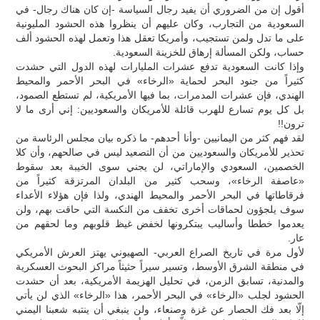
أقول إن من الضروري أن يفيد رجال السياسة -إن كان هناك رجال- في
السعودية من التجارب، وكان عليهم أن ينظروا هذه الحشود المليونية
على ما تدل ولمن تستجيب، وأمريكا تعقل هذا وتعمل لهذه الحشود ألف
حساب، ولكن المسألة إرهاق للخزينة السعودية.
وإذا كانت السعودية تدفع عشرات المليارات لهذه الدول التي حشدت
كثيراً من جنود البحر لحماية «الرخاء» في البحر الأحمر والمحيط
الهندي، فإن عشرات المدمرات، بما فيها الأمريكية، لم تستطع الصمود،
بل كل يوم تسارع للهرب قائلة للأمريكان والسعوديين: إني أرى ما لا
ترون!!
لقد فهم كثر من اليمانيين -وأنا أحدهم- ما ذكره بيان مجلس الرئاسة من
تحذير للأمريكان والسعوديين من أن التصعيد ليس في صالحهم، وأن كلا
الخصمين، السعودي والإماراتي، لن يجني سوى الخيبة بعد سقوط
«عاصفة الرخاء»، وسحب كثير من البلدان المرتزقة كثيراً من
فرقاطاتها في البحر الأحمر والمحيط الهندي، ولذا فإن هؤلاء الأعداء
سوف يلجؤون لحماقات أخرى تخفف من النكسة التي حاقت بهم، ولن
يعدموا خططا وأساليب يبتكرونها لخفض غيظ قلوبهم وما لحقهم من
عار.
لأول مرة في تاريخ الصراع العربي- الصهيوني يهتز العرش الأمريكي
في منطقة الشرق الأوسط، وتسير سيراً حثيثاً مراكز البحوث العسكرية
والمدنية، تسابق الزمن، في تحليل الهزيمة الأمريكية، بعد أن حشدت
الحشود لجلب «الرخاء» في البحر الأحمر، هذا «الرخاء» الذي لن يأتي
إلّا بعد فك الحصار عن غزة وصنعاء، ولن ينبغي أن ينتبه شعبنا اليمني