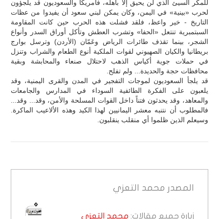
للمكر السيئ الذي لن يحيق إلّا بأهله، فأمريكا والسعوديون قد يلجؤون
لحرب «بينية» في اليمن، وكان يمكن لبني سعود أن يفيدوا من عظات
التاريخ - خير واعظ، فلقد فشلت هذه الحرب حين كانت المقاومة
السبتمبرية تنتعل «الحفا» وتشرب العطش وتأكل أوراق السدر وأنواع
الشجر، بينما تقذف طائرات الرياض وعَمّان (الأردن) وترسل بوارج
بريطانيا والكيان الصهيوني لقوات الملكية أنوع الطعام والشراب وتنزل
في حملات جوية أكياس الذهب لاحتلال صنعاء والمحابشة وبقية
محافظات حجة والحديدة... ولم تفلح.
قد يلجأ السعوديون لموجات التفجير في المدن والقرى اليمنية، وقد
يلعبون على الفكرة الطائفية السوداء في المدارس والجامعات
والمعاهد، وقد يحدثون فتناً داخل القوات المسلحة والأمن، وقد... وقد...
فالمطلوب أن نتنبه معشر اليمانيين لهذا الكيد وهذه الألاعيب الماكرة.
وسيعلم الذين ظلموا أي منقلب ينقلبون.
المصدر
محمد التعزي
زيارة جميع مقالات:
محمد التعزي