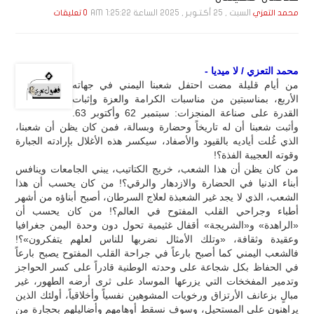
السبت , 25 أكـتـوبـر , 2025 الساعة 1:25:22 AM
محمد التعزي
0 تعليقات
محمد التعزي / لا ميديا -
من أيام قليلة مضت احتفل شعبنا اليمني في جهاته
الأربع، بمناسبتين من مناسبات الكرامة والعزة وإثبات
القدرة على صناعة المنجزات: سبتمبر 62 وأكتوبر 63.
وأثبت شعبنا أن له تاريخاً وحضارة وبسالة، فمن كان يظن أن شعبنا،
الذي غُلت أياديه بالقيود والأصفاد، سيكسر هذه الأغلال بإرادته الجبارة
وقوته العجيبة الفذة؟!
من كان يظن أن هذا الشعب، خريج الكتاتيب، يبني الجامعات وينافس
أبناء الدنيا في الحضارة والازدهار والرقي؟! من كان يحسب أن هذا
الشعب، الذي لا يجد غير الشعبذة لعلاج السرطان، أصبح أبناؤه من أشهر
أطباء وجراحي القلب المفتوح في العالم؟! من كان يحسب أن
«الراهدة» و«الشريجة» أقفال غثيمية تحول دون وحدة اليمن جغرافيا
وعقيدة وثقافة، «وتلك الأمثال نضربها للناس لعلهم يتفكرون»؟!
فالشعب اليمني كما أصبح بارعاً في جراحة القلب المفتوح يصبح بارعاً
في الحفاظ بكل شجاعة على وحدته الوطنية قادراً على كسر الحواجز
وتدمير المفخخات التي يزرعها الموساد على ثرى أرضه الطهور، غير
مبالٍ بزعانف الأرتزاق ورخويات المشوهين نفسياً وأخلاقياً، أولئك الذين
يراهنون على المستحيل، وسوف نسقط أوهامهم وأضاليلهم بحجارة من