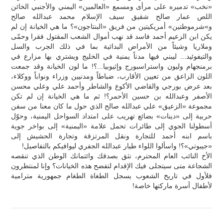
«نخب» تدميره على مرأى ومسمع «العالمين» اليمني والأجنبي الخائن
اللص عمار صالح شقيق سيف الإسلام محمد عبدالله صالح
و»شرموطتين» أمريكيتين من فريق «البنتاجون»؟ ما هي الخيانة إن لم
يكن ابن الزعيم أحمد فاسد قد نهب أموال الشعب المقتول فقرا وحمّى
وملاريا وشيئاً من الأمراض البدائية بما في ذلك الجرب والسل
والتيفوئيد... ليبني فيها مدناً يمنية في الخليج ويشتري بها مزارع في
برمنجهام وليون واستراسبورج وإثيوبيا...؟! ما لون الخيانة وقد جمعت
اللون الزاعق من تعيين الأقارب، ضباطاً ومدنيين وزراء ونواباً ووكلاء،
بعد عرض بورجي والقاضي الأكوع والشاطر وأحمد علي وعلي محسن
الأصفر وعبدالله بن حسين الأحمر؟! ثم ما هي الخيانة إن لم تكن
مجموعة «الزعيق» علي عبدالله صالح الذي حول ما كان معنا من سفن
حربية إلى «دينات» بضائع تهريب على امتداد السواحل اليمنية، وحوّل
أسطولنا الجوي إلى طائرات تحمل علامة «اليمنية» إلى بواخر جوية
باسم ابنه أحمد للتجارة ونقل المرتزقة وتجارة الحشيش إلى
«جيبوتي»؟! واسألوا اللواء طيار عبدالله الجفري ليوافيكم بالتفاصيل!
الأخ النائب العام المحترم، نثق بصدقك وائتمانك الوطن الذي تنقصه
الشجاعة متى سيتجلى فيك الإقدام لتفضح هذه الخيانات؟ وإنا لمنتظرون
فلأول في تاريخ الشعوب يسجل الطغاة الطغام جمهورية مترامية
لأطفال أسرة ماركتها خاصة!