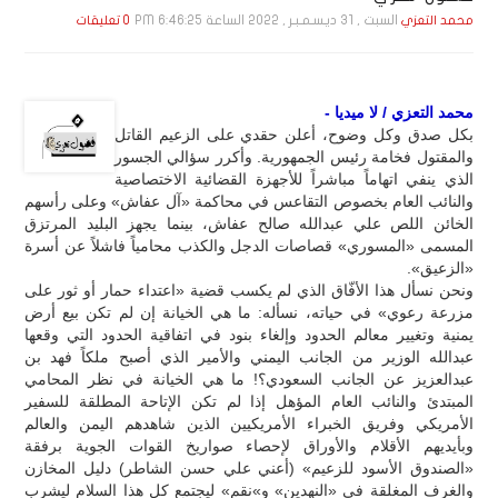
السبت , 31 ديـسـمـبـر , 2022 الساعة 6:46:25 PM
محمد التعزي
0 تعليقات
محمد التعزي / لا ميديا -
بكل صدق وكل وضوح، أعلن حقدي على الزعيم القاتل
والمقتول فخامة رئيس الجمهورية. وأكرر سؤالي الجسور
الذي ينفي اتهاماً مباشراً للأجهزة القضائية الاختصاصية
والنائب العام بخصوص التقاعس في محاكمة «آل عفاش» وعلى رأسهم
الخائن اللص علي عبدالله صالح عفاش، بينما يجهز البليد المرتزق
المسمى «المسوري» قصاصات الدجل والكذب محامياً فاشلاً عن أسرة
«الزعيق».
ونحن نسأل هذا الأفّاق الذي لم يكسب قضية «اعتداء حمار أو ثور على
مزرعة رعوي» في حياته، نسأله: ما هي الخيانة إن لم تكن بيع أرض
يمنية وتغيير معالم الحدود وإلغاء بنود في اتفاقية الحدود التي وقعها
عبدالله الوزير من الجانب اليمني والأمير الذي أصبح ملكاً فهد بن
عبدالعزيز عن الجانب السعودي؟! ما هي الخيانة في نظر المحامي
المبتدئ والنائب العام المؤهل إذا لم تكن الإتاحة المطلقة للسفير
الأمريكي وفريق الخبراء الأمريكيين الذين شاهدهم اليمن والعالم
وبأيديهم الأقلام والأوراق لإحصاء صواريخ القوات الجوية برفقة
«الصندوق الأسود للزعيم» (أعني علي حسن الشاطر) دليل المخازن
والغرف المغلقة في «النهدين» و»نقم» ليجتمع كل هذا السلام ليشرب