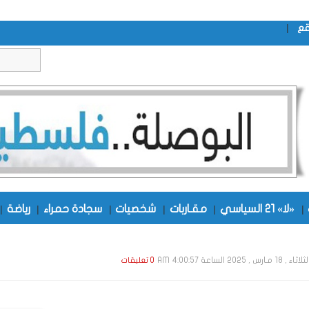
|
قع
|
«لا» 21 السياسي
|
مقـاربات
|
شخصيات
|
سجادة حمراء
|
رياضة
|
اء , 18 مـارس , 2025 الساعة 4:00:57 AM
0 تعليقات