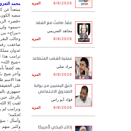
8/8/2026
المزيد
محمد التعزي /
مبتعداً عن ك
سفيه الكون 
«قصر» الريا
عقدٌ صامتٌ مع الفقد
«سمو» ولي ع
مجاهد الصريمي
«مزاح» من صد
وحالب البقر 
8/8/2026
المزيد
ضاعفت رقمه 
عدوان مملكة 
ترامب هذا ا
‏عملية الغضب المتصاعد
«شيخ الله» 
مراد شلي
يعد كشفاً ب
وآخر شيخ بكي
8/8/2026
المزيد
هذا الاسم ط
على الحقيقة
خنق اليمنيين من بوابة
جمهوري بالنه
الصندوق الاجتماعي
بالرجل حين 
فؤاد أبو راس
لقيت إلا الله
8/8/2026
المزيد
وترامب لم يل
لحكمه!
وأسأل - سؤال
وكثير منهم 
إذلال تاريخي لأمريكا