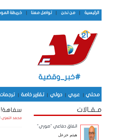
|
|
|
الرئيسية
من نحن
تواصل معنا
خريطة المو
#خبر_وقضية
محلي
|
عربي
|
دولي
|
تقارير خاصة
|
ترجمات
مـقـالات
سفاهة!
الثلاث
محمد التعزي
اتفاق دفاعي "صوري"
هيثم خزعل