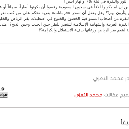
لثور والبقرة في ليلة بلاء أو نهار أبيض؟!
ن إن لم يكونوا آلافاً في سجون السعودية رفضوا أن يكونوا أبقاراً، سماناً أو عج
 يثأرون لهم؟! وهل يعقل أن تصدر «فرمانات» بقرية تحكم على من كتب تغري
البقرة من أصحاب السمو فيمَ الخضوع والخنوع في اصطبلات بقر الرياض والخلي
لغيرة العربية والشهامة الإسلامية لتنتصر للبقر حين الحلب وحين الذبح؟! م
ينعم بقر الرياض ورعاتها بدفء الاستقلال والكرامة؟!
ر
محمد التعزي
جميع مقالات:
محمد التعزي
قاً