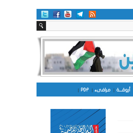
أروقـــة
|
مرافىء
|
PDF
|