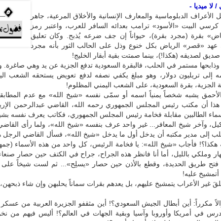
 لا ميديا -
ل الأعراف الدبلوماسية والمعارف الإنسانية والأخلاق المرعية، جاهر
كرسي البيت «الأسود» ترامب بعدائه السافر للعرب، واعتبر رمز
ض» بقرة (مجرد بقرة)، حيواناً إن جف ضرعه يُذبح. وكان تعليق
هد «قصر» الرياض بكل خنوع وذل على الحالب الثور بأنه مجرد
يق لصديقه (هكذا!)، بينما صمتت بقية أبقار الخليج!
وذابحها مستمر في الحلب، فالبقرة السعودية تدفع الجزية عن يد وهي صاغرة. و
إلى تريليون دولار، وهو مبلغ يكفي نصفه لدفع تعويض يستحقه الشعب اليم
الجزية، بقرة السعودية، على الشعب اليمني المظلوم!
لأحمق يشبه شخصاً يمنياً اسمه أو سمّى نفسه «شيخ الله» مع عدم المطابق
هذا أن مكتب رئيس المجلس الجمهوري رحمه الله، القاضي عبدالرحمن الإريا
أسماء الطالبين مقابلة فخامة رئيس المجلس الجمهوري، فكاتب يعرف نفسه بشي
ل، وآخر شيخ المعافر... غير واحد عرف بنفسه «شيخ الله»، ولما رأى القاضي 
لب إلى مدير مكتبه أن يدخل أول ما يدخل «شيخ الله»، فسأل القاضي الرجل 
 هكذا؟! فأجاب «شيخ الله»: يا فخامة الرئيس، كل واحد من هذه الأسماء (جم
ار وملكي بالليل، أما أنا فانظر هذه الجراح، جراح في الكتف حين حصار صنعا
فتح طريق الحديدة، وقطع بالأذن حين حصار «يسلِح»... ثم لست شيخاً على أ
 أتمشيخ عليه!
قَ غير الأعراب يتمشيخ عليهم، بل يعدهم بقرات سماناً يحلبهن وإن شاء ذبحهن،
اً مكرراً: أين أبطال الجيش السعودي؟! أين مثقفو الجزيرة العربية من عسكر 
درس في أمريكا وأوروبا وآسيا وبقية الجهات في العالم؟! أليس فيهم من نخو