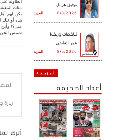
الطاولة على ا
توفيق هزمل
مئات المعتقلي
8/8/2026
المزيد
يكن لهم أهل
هذه أو تلك 
متى؟! وأين ا
شمس الحرية ل
تناقضات وزيف!
عمر القاضي
8/5/2026
المزيد
الـمـزيــد +
المصد
أعداد الصحيفة
زيارة 
أترك تعلي