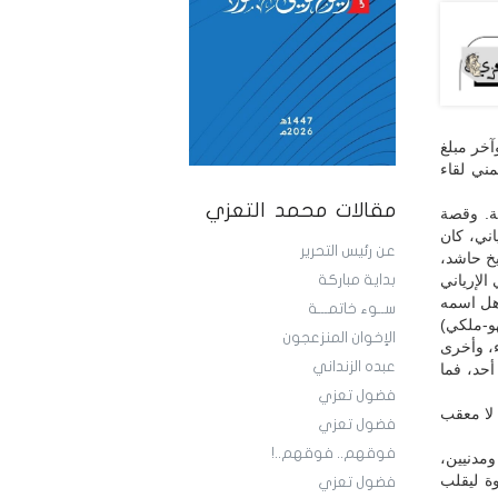
آخر مبلغ
ني لقاء
مقالات محمد التعزي
ة. وقصة
ني، كان
عن رئيس التحرير
خ حاشد،
الإرياني
بداية مباركة
هل اسمه
ســوء خاتمـــة
هو-ملكي)
الإخوان المنزعجون
ء، وأخرى
عبده الزنداني
حد، فما
فضول تعزي
 لا معقب
فضول تعزي
فوقهم.. فوقهم..!
ومدنيين،
ة ليقلب
فضول تعزي