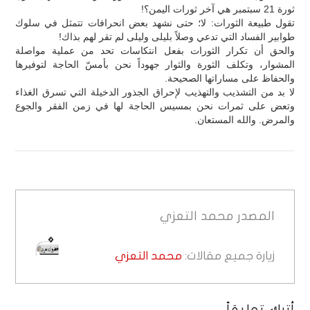
ثورة 21 سبتمبر هي آخر ثورات اليمن؟!
تقول طبيعة الثورات: لا؛ حتى نشهد بعض انحرافات تتمثل في سلوك
طوابير الفساد التي تدعي وصلاً بليلى وليلى لم تقر لهم بذاك!
والحق أن تكرار الثورات بفعل انتكاسات تحد من عملية مواصلة
المشوار، وتكلف الثورة والثوار جهوداً نحن بأمسّ الحاجة لتوفيرها
والحفاظ على مساراتها الصحيحة.
لا بد من التشذيب والتهذيب لإحراق الجذور الدخيلة التي تسرق الغذاء
وتعض على ثمرات نحن بمسيس الحاجة لها في زمن الفقر والجوع
والمرض. والله المستعان.
المصدر
محمد التعزي
زيارة جميع مقالات:
محمد التعزي