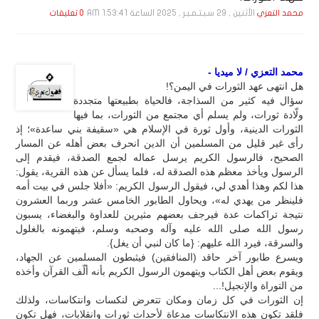
الأثنين , 29 سـبـتـمـبـر , 2025 الساعة 1:53:41 AM
محمد التعزي
0 تعليقات
محمد التعزي / لا ميديا -
هل انتهى عهد الثورات في اليمن؟!
سؤال فيه كثير من السذاجة، فالحياة بطبيعتها متجددة
ولّادة ثورات، ولم يسلم أي مجتمع من الثورات، بما فيها
الثورات الدينية، وأول ثورة في الإسلام هي «سقيفة بني ساعدة»؛ إذ
رأى غير قليل من المسلمين أن الدين انحرف بعض أهله عن المسار
الصحيح، فالرسول الكريم يرسل عماله لجمع الصدقة، فيقدم إلى
الرسول ويأخذ معظم هذه الصدقة له، فلما يسأل عن هذه القرية، يقول:
هذا لكم وهذا أهدي لي، فيقول الرسول الكريم: «أفلا جلس في بيت أمه
فلينظر من يهدي له»، ويحاول الطابور الخامس عشر وربما العشرون
نتيجة تراكمات عدة فيرجف بعضهم مثيرين للعداوة والبغضاء، يسبون
رسول الله صلى الله عليه وآله وصحبه وسلم، فيتهمونه بالغلول
والسرقة، فيرد الله عليهم: {ما كان لنبي أن يغل}.
ويسرع طابور آخر حاقد (المنافقين) فيثبطون المسلمين عن الجهاد،
ويقوم بعض أهل الكتاب ويتهمون الرسول الكريم بأنه ألّف القرآن وأخذه
من التوراة والإنجيل!...
إن الثورات في كل زمان ومكان تتعرض لنكسات وانتكاسات، ولذلك
فلقد تكون هذه الانتكاسات مدعاة لأحداث ثورات وانقلابات، فهل تكون