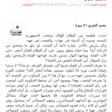
الأحد , 1 ديـسـمـبـر , 2019 الساعة 6:01:08 PM
محمد التعزي
0 تعليقات
محمد التعزي / لا ميديا -
حدثت قطيعة بين النظام الهالك وشعب الجمهورية
اليمنية، وسببه أن الدولة في جهات، والشعب في جهة،
وكل يتربص بالآخر. بعبارة ثانية أن الشعب لم يلق ما يستحق من
الرعاية أبداً، مما جعله ينفطر ويثور، حتى أن النظام القاتل أخفى -حتى
الآن- القتلة، وواجهه الثوار بصدور عارية، فواجهه القتلة بالرصاص! ولم
يزل السؤال: أين العدالة لتقتص من الجناة؟!
ما يعرفه الشعب أن القتلة هربوا إلى معسكر الفرقة، ثم ماذا؟ لا ندري!
ولماذا قامت ثورة 21 أيلول/ سبتمبر بقيادة أنصار الله؟ شغلت الثورة
والثوار بخمسين جبهة حرب، مع أن هذا لا يبرر السكوت عن القضية. أما
ما يقترحه الشعب، وهذا موضوع آخر، أن تسقط الحكومة التي أصبحت
في رأي الشعب (فضلة) لا معنى لها، ويقترح الشعب أن تُوفر ميزانية
الوزارات للدفاع والأمن للصمود أمام عشرات الجبهات، بل أمام العالم.
أما مبررات إسقاط الحكومة، فلا يحصيها العدد، فهناك مشاكل
المؤجرين مع أعدائهم المستأجرين، ويفهم المستأجر أنه سيحاول يوفر
ألفين أو ثلاثة زيادة لعدوه المستأجر منه، ولكن أن تصبح الزيادة ضعف
الإيجار، فهذا لا يرضي الله ولا رسوله ولا أنصار الله، ويذهب المستأجر