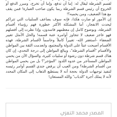
لقسم الشرطة ليقال له: إما أن تدفع، وإما أن تخرج، ومبرر الدفع أو
الخروج أن رئيس قسم الشرطة ربما يكون صاحب العمارة! فمن يقف
مع هذا الضعيف، ومن يحميه؟!
إن الأمور لو صارت هكذا، فإنه سوف يضاعف السلبيات التي تتراكم
ليحدث الانفجار، أما المشكلة الأكثر خطورة فهم رؤساء أقسام
الشرطة، وبوضوح كامل إن معظمهم فاسدون، وإذا نظرت إلى أفضلهم
فهو عاجز ضعيف لا تتجاوز أوامره عتبة قسمه! والحل الأمثل تغيير
الضعفاء -أستغفر الله- تغييراً كاملاً وحاسماً لأقسام الشرطة، فهذه
الأقسام أصبحت عبئاً على الدولة والمجتمع، وانعدمت الثقة بين المواطن
والأقسام "أقسام الشرطة"، ويبالغ المواطن إلى درجة التحدي، إن كان
هناك قسم شرطة دون رشوة أو سلبيات كثيرة، والسؤال الآن من يحمي
المواطن المستأجر من عدوه اللدود "المؤجر"؟ بل من يحمي المواطن
من أقسام الشرطة؟ ومن العيب أن يرفض جندي القسم أوامر رئيسه
لتنفيذ توجيهات الدولة بحجة أنه لا يستطيع الذهاب إلى المكان المحدد
لأنه لا يملك أجرة "الدباب" والله المستعان!
المصدر
محمد التعزي