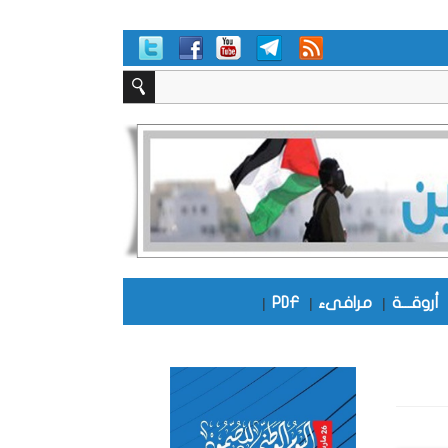
أروقـــة
|
مرافىء
|
PDF
|