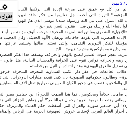
 لا ميديا -
الم من كل فج عميق على صرخة الإبادة التي يرتكبها الكيان
المزعوم!! التوراة التي أخذت جل تعاليمها من فكر حاقد لعين،
ب الله المنزل على نبي الله ورسوله سيدنا موسى الذي همّ اليهود
وا بأنبياء الله ورسله من قبل: «يقتلون النبيين بغير حق».
لإنجيل» العنصري و«التوراة» المزيفة المحرفة خرجت ألوف مؤلفة من أبناء ا
لإبادة العنصرية التي يقودها حاخامات ورهبان الآلهة الحديثة، وكان العجيب
مؤصلة للفكر التنويري التقدمي، والتي تستند أصالتها وتستمد عراقتها م
«بودلير» و«ماركس» و«ديفيد هيوم»... الخ.
يب تفجر صوت الضمير ليطيح بالوهم والخرافة، ويسقط هذا الفكر العنصري
 زيفه وانحرافه قوانين تقوم على الخرافة والمعطيات البدائية، مثل قانون «
ى تفضيل «العرق اليهودي» وعدم انتقاده أو النيل من قداسته.
طلاب الجامعات في عقر دار الكتب السماوية المحرفة المنحرفة خرجوا 
»، ويطالبون حكوماتهم الصهيونية بأن كفى تقديم مليارات الدولارات، التي 
ل والفلاحين، فتصب في جحور الكيان الصهيوني صواريخ تقتل آلاف الفلسطينيين
ة.
بي صامت، حكاماً ومحكومين، فما هذا الصمت اللعين؟! أين جماهير مصر ال
ريطاني وهتفت للقومية العربية وجمال عبدالناصر؟! أين جماهير الجزائر التي هت
د؟! أين جماهير سورية والعراق التي أسقطت حكم العملاء والمرتزقة حكا
ن أحرار العالم العربي لإسقاط عروش الصهيونية العربية في الرياض والمنام