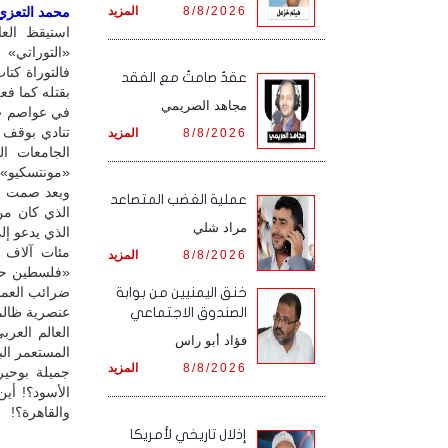
8/8/2026
المزيد
محمد التعزي /
استيقظ الع
«التوراتي» 
فالتوراة كتا
عقدٌ صامتٌ مع الفقد
بقتله كما فعل
مجاهد الصريمي
في عواصم «ا
تنادي بوقف ا
8/8/2026
المزيد
الجامعات ال
«مونتسكيو» و
وبعد صمت مر
‏عملية الغضب المتصاعد
الذي كان من
مراد شلي
الذي يدعو إل
مئات آلاف 
8/8/2026
المزيد
«فلسطين حرة
ضرائب العما
خنق اليمنيين من بوابة
عنصرية ظالم
الصندوق الاجتماعي
العالم العر
فؤاد أبو راس
المستعمر الب
8/8/2026
المزيد
جميلة بوحير
الأسود؟! أي
والقاهرة؟!
إذلال تاريخي لأمريكا