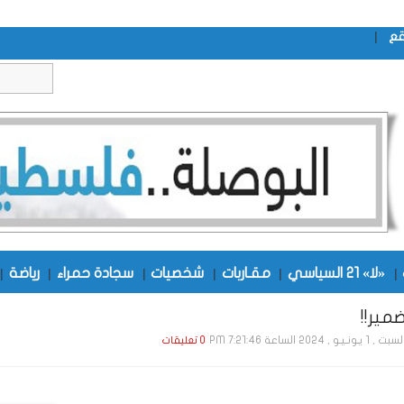
|
قع
|
«لا» 21 السياسي
|
مقـاربات
|
شخصيات
|
سجادة حمراء
|
رياضة
|
مير!!
, 1 يـونـيـو , 2024 الساعة 7:21:46 PM
0 تعليقات