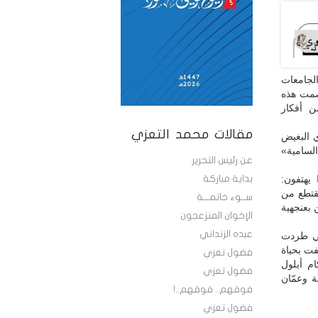
لجامعات
 صمت هذه
ن أفكار
مقالات محمد التعزي
 البغيض
السامية»
عن رئيس التحرير
يهتفون:
بداية مباركة
تقتطع من
ســوء خاتمـــة
 بعنجهية
الإخوان المنزعجون
عبده الزنداني
تي طردت
فت بحياة
فضول تعزي
م أيلول
فضول تعزي
ة وعمّان
فوقهم.. فوقهم..!
فضول تعزي