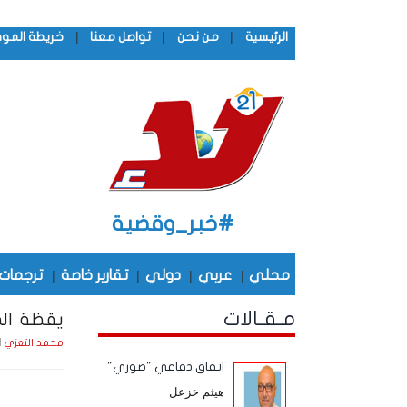
|
|
|
الرئيسية
من نحن
تواصل معنا
خريطة المو
#خبر_وقضية
محلي
|
عربي
|
دولي
|
تقارير خاصة
|
ترجمات
مـقـالات
يقظة الض
السبت 
محمد التعزي
اتفاق دفاعي "صوري"
هيثم خزعل