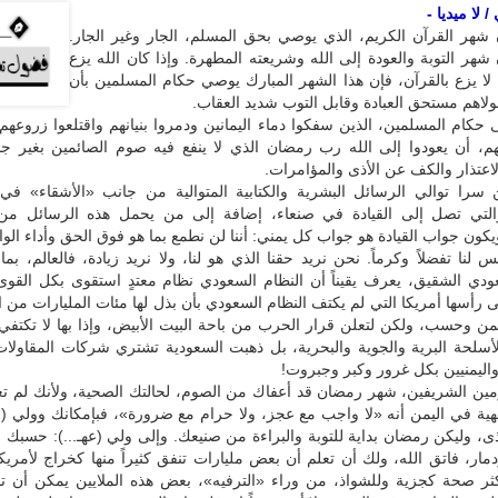
 لا ميديا -
هر القرآن الكريم، الذي يوصي بحق المسلم، الجار وغير الجار.
ر التوبة والعودة إلى الله وشريعته المطهرة. وإذا كان الله يزع
لا يزع بالقرآن، فإن هذا الشهر المبارك يوصي حكام المسلمين بأن
ولاهم مستحق العبادة وقابل التوب شديد العقاب.
حكام المسلمين، الذين سفكوا دماء اليمانين ودمروا بنيانهم واقتلعوا زروعهم
هم، أن يعودوا إلى الله رب رمضان الذي لا ينفع فيه صوم الصائمين بغير جب
اعتذار والكف عن الأذى والمؤامرات.
 سرا توالي الرسائل البشرية والكتابية المتوالية من جانب «الأشقاء» في 
التي تصل إلى القيادة في صنعاء، إضافة إلى من يحمل هذه الرسائل من 
يكون جواب القيادة هو جواب كل يمني: أننا لن نطمع بما هو فوق الحق وأداء الو
يس لنا تفضلاً وكرماً. نحن نريد حقنا الذي هو لنا، ولا نريد زيادة، فالعالم، بم
دي الشقيق، يعرف يقيناً أن النظام السعودي نظام معتدٍ استقوى بكل القوى 
ى رأسها أمريكا التي لم يكتف النظام السعودي بأن بذل لها مئات المليارات من ا
من وحسب، ولكن لتعلن قرار الحرب من باحة البيت الأبيض، وإذا بها لا تكتفي
لأسلحة البرية والجوية والبحرية، بل ذهبت السعودية تشتري شركات المقاولات
واليمنيين بكل غرور وكبر وجبروت!
مين الشريفين، شهر رمضان قد أعفاك من الصوم، لحالتك الصحية، ولأنك لم تعد
قهية في اليمن أنه «لا واجب مع عجز، ولا حرام مع ضرورة»، فبإمكانك وولي (عه
أذى، وليكن رمضان بداية للتوبة والبراءة من صنيعك. وإلى ولي (عهـ...): حسبك
ر، فاتق الله، ولك أن تعلم أن بعض مليارات تنفق كثيراً منها كخراج لأمريك
كثر صحة كجزية وللشواذ، من وراء «الترفيه»، بعض هذه الملايين يمكن أن ت