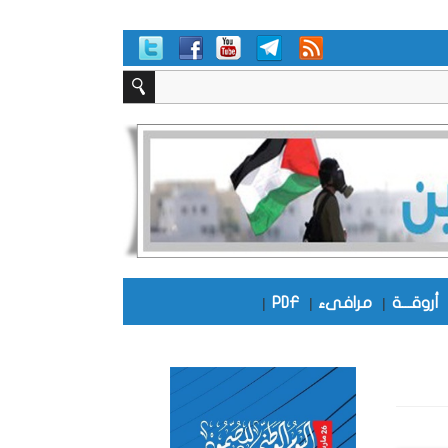
أروقـــة
|
مرافىء
|
PDF
|