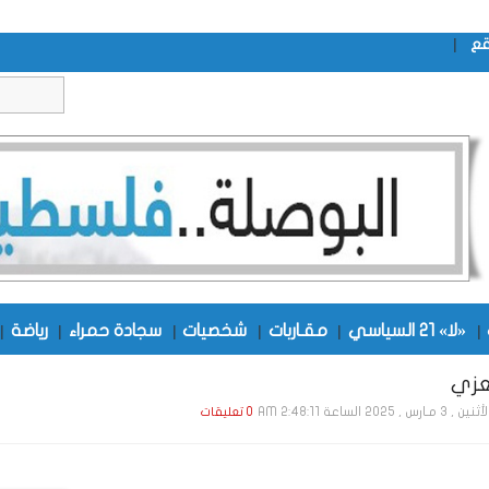
|
قع
|
«لا» 21 السياسي
|
مقـاربات
|
شخصيات
|
سجادة حمراء
|
رياضة
|
زي
ن , 3 مـارس , 2025 الساعة 2:48:11 AM
0 تعليقات