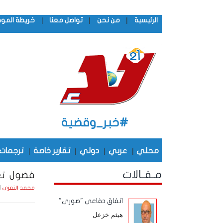
|
|
|
الرئيسية
من نحن
تواصل معنا
خريطة المو
#خبر_وقضية
محلي
|
عربي
|
دولي
|
تقارير خاصة
|
ترجمات
مـقـالات
فضول تع
الأثني
محمد التعزي
اتفاق دفاعي "صوري"
هيثم خزعل