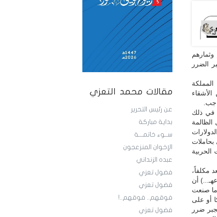
 وثمارهم
ر الضرر
المملكة
مقالات محمد التعزي
الأشقاء
اجب.
عن رئيس التحرير
ا في ذلك
الظالمة
بداية مباركة
لدولارات
ســوء خاتمـــة
 بحاملات
الإخوان المنزعجون
 الحربية
عبده الزنداني
 مكلفاً،
فضول تعزي
ـ...) أن
فضول تعزي
 ما صنعت
فوقهم.. فوقهم..!
ا أو على
جبر ضرر
فضول تعزي