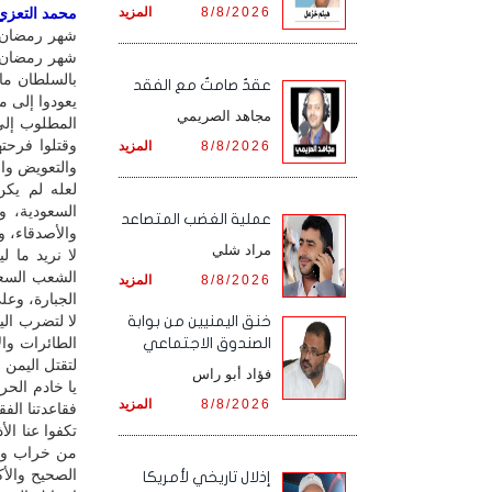
8/8/2026
المزيد
محمد التعزي /
شهر رمضان ش
شهر رمضان شه
بالسلطان ما 
عقدٌ صامتٌ مع الفقد
يعودوا إلى م
مجاهد الصريمي
المطلوب إلى 
وقتلوا فرحت
8/8/2026
المزيد
والتعويض وال
لعله لم يكن
السعودية، و
‏عملية الغضب المتصاعد
والأصدقاء، و
مراد شلي
لا نريد ما ل
الشعب السعو
8/8/2026
المزيد
الجبارة، وعل
لا لتضرب الي
خنق اليمنيين من بوابة
الطائرات وا
الصندوق الاجتماعي
لتقتل اليمن 
فؤاد أبو راس
يا خادم الحر
8/8/2026
المزيد
فقاعدتنا الف
تكفوا عنا ال
من خراب ودما
الصحيح والأ
إذلال تاريخي لأمريكا