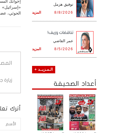
إخوانك المسل
توفيق هزمل
«إسرائيل» 
8/8/2026
المزيد
الحوثي، عضو
تناقضات وزيف!
عمر القاضي
8/5/2026
المزيد
المصد
الـمـزيــد +
زيارة 
أعداد الصحيفة
أترك تعلي